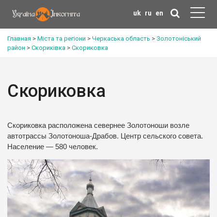
uk
ru
en
Главная
>
Міста та регіони
>
Черкаська область
>
Золотоніський
район
>
Скориківка
>
Скориковка
Скориковка
Скориковка расположена севернее Золотоноши возле
автотрассы Золотоноша-Драбов. Центр сельского совета.
Население — 580 человек.