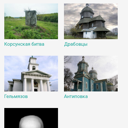
Корсунская битва
Драбовцы
Гельмязов
Антиповка