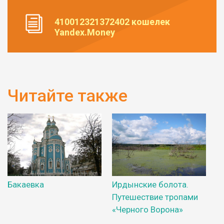
410012321372402 кошелек
Yandex.Money
Читайте также
Бакаевка
Ирдынские болота.
Путешествие тропами
«Черного Ворона»