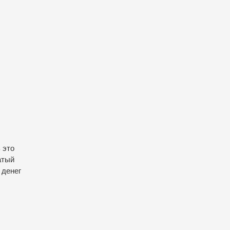
 это
атый
 денег