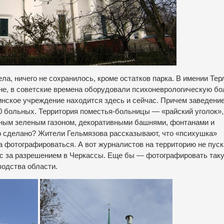
ла, ничего не сохранилось, кроме остатков парка. В имении Тер
не, в советские времена оборудовали психоневрологическую б
инское учреждение находится здесь и сейчас. Причем заведение
40 больных. Территория поместья-больницы — «райский уголок»,
ным зеленым газоном, декоративными башнями, фонтанами и
то сделано? Жители Гельмязова рассказывают, что «психушка»
фотографироваться. А вот журналистов на территорию не пуск
ас за разрешением в Черкассы. Еще бы — фотографировать так
одства области.