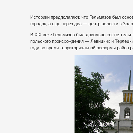
Историки предполагают, что Гельмязов был основ
городок, а еще через два — центр волости в Зол
В XIX веке Гельмязов был довольно состоятель
польского происхождения — Левицких и Терлецки
году во время территориальной реформы район р