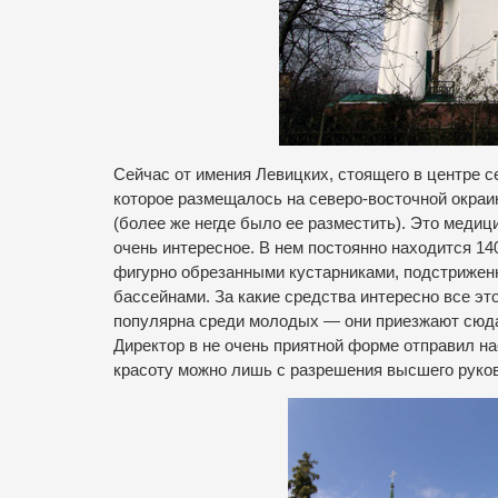
Сейчас от имения Левицких, стоящего в центре се
которое размещалось на северо-восточной окраи
(более же негде было ее разместить). Это медиц
очень интересное. В нем постоянно находится 1
фигурно обрезанными кустарниками, подстрижен
бассейнами. За какие средства интересно все э
популярна среди молодых — они приезжают сюда 
Директор в не очень приятной форме отправил н
красоту можно лишь с разрешения высшего руков