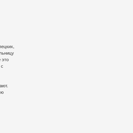
лецких,
ольницу
 это
 с
ают.
ую