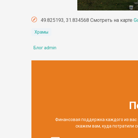
49.825193, 31.834568 Смотреть на карте
G
Храмы
Блог admin
П
Финансовая поддержка каждого из вас 
скажем вам, куда потратили с