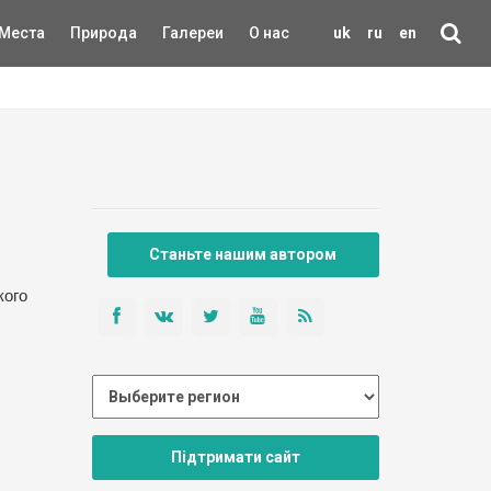
Места
Природа
Галереи
О нас
uk
ru
en
Станьте нашим автором
кого
Підтримати сайт