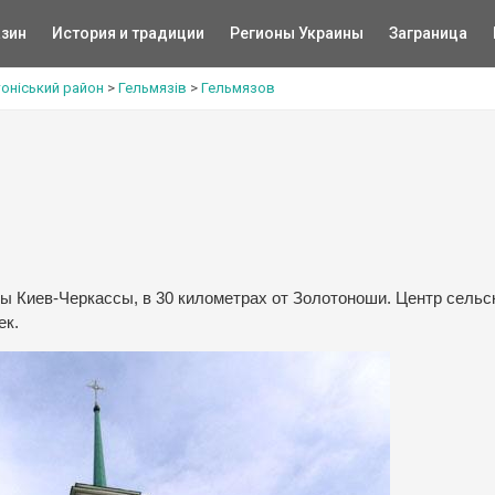
зин
История и традиции
Регионы Украины
Заграница
оніський район
>
Гельмязів
>
Гельмязов
ы Киев-Черкассы, в 30 километрах от Золотоноши. Центр сельс
ек.