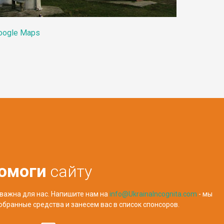
oogle Maps
омоги
сайту
важна для нас. Напишите нам на
info@UkrainaIncognita.com
- мы
обранные средства и занесем вас в список спонсоров.