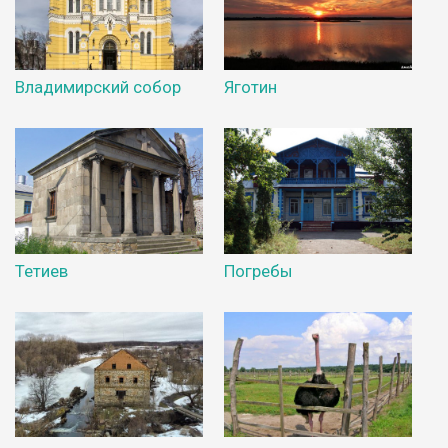
Владимирский собор
Яготин
Тетиев
Погребы