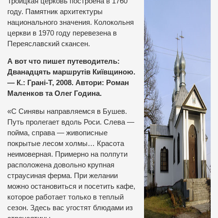
Троицкая церковь построена в 1760
году. Памятник архитектуры
национального значения. Колокольня
церкви в 1970 году перевезена в
Переяславский скансен.
А вот что пишет путеводитель:
Дванадцять маршрутів Київщиною.
— К.: Грані-Т, 2008. Автори: Роман
Маленков та Олег Година.
«С Синявы направляемся в Бушев.
Путь пролегает вдоль Роси. Слева —
пойма, справа — живописные
покрытые лесом холмы… Красота
неимоверная. Примерно на полпути
расположена довольно крупная
страусиная ферма. При желании
можно остановиться и посетить кафе,
которое работает только в теплый
сезон. Здесь вас угостят блюдами из