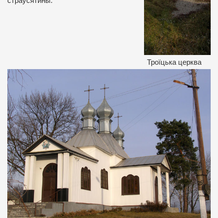
страусятины.
Троїцька церква