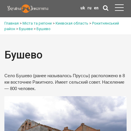
uk
ru
en
Главная
>
Міста та регіони
>
Киевская область
>
Рокитнянський
район
>
Бушеве
>
Бушево
Бушево
Село Бушево (ранее называлось Пруссы) расположено в 8
км восточнее Ракитного. Имеет сельский совет. Население
— 800 человек.