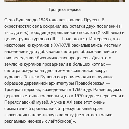
Троїцька церква
Село Бушево до 1946 года называлось Пруссы. В
окрестностях села сохранились остатки двух поселений (I
тыс. до н.э.), городище укрепленного поселка (ХI-ХIII века) и
целая группа курганов (III — I тыс. до н.э). Интересно, что
некоторые из курганов в ХVI-ХVII раскапывались местным
населением для добывания селитры, образовавшейся в
них вследствие биохимических процессов. Для этого
землю из курганов проваривали в больших котлах —
селитра оседала на дно, а земля ссыпалась вокруг
курганов. Также в Бушево сохранился один из лучших
образцов деревянной архитектуры Правобережья —
Троицкая церковь, возведенная в 1760 году. Ранее рядом с
церковью стояла колокольня, но в 1970 году ее перевезли в
Переяславский музей. А уже в ХХ веке этот очень
симпатичный оригинальный трехкупольный храм
«заковали» в пластиковую вагонку (не хватает только
рекламных неоновых лайтбоксов)».