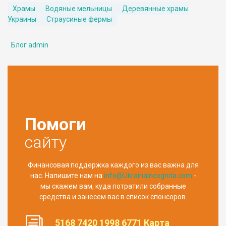
Храмы
Водяные мельницы
Деревянные храмы
Украины
Страусиные фермы
Блог admin
Помоги
сайту
Финансовая поддержка каждого из вас важна для
нас. Напишите нам на
info@UkrainaIncognita.com
-
мы скажем вам, куда потратили собранные
средства и занесем вас в список спонсоров.
5168 7420 1998 6771 Карта