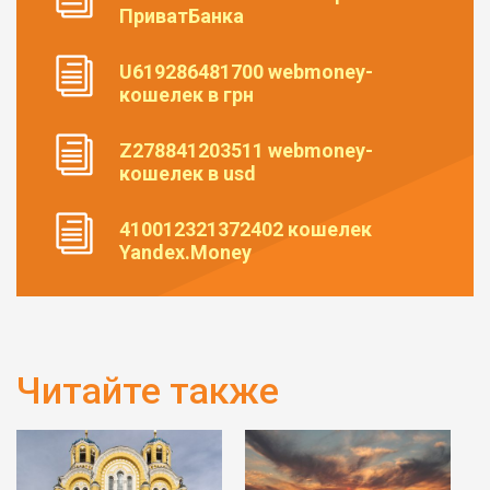
ПриватБанка
U619286481700 webmoney-
кошелек в грн
Z278841203511 webmoney-
кошелек в usd
410012321372402 кошелек
Yandex.Money
Читайте также