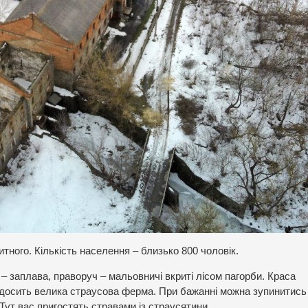
тного. Кількість населення – близько 800 чоловік.
– заплава, праворуч – мальовничі вкриті лісом пагорби. Краса
 досить велика страусова ферма. При бажанні можна зупинитись 
Тут вас пригостять стравами із страусятини.