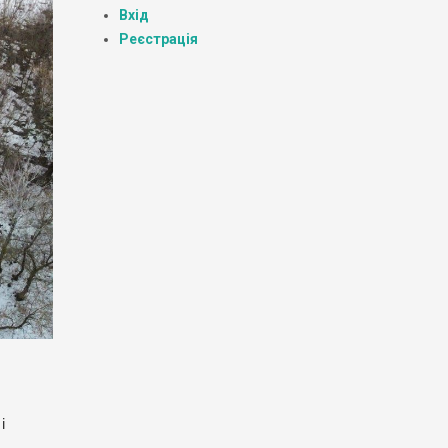
Вхід
Реєстрація
і