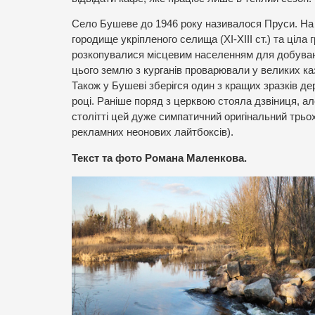
Село Бушеве до 1946 року називалося Пруси. На о
городище укріпленого селища (ХІ-ХІІІ ст.) та ціла гру
розкопувалися місцевим населенням для добування
цього землю з курганів проварювали у великих каз
Також у Бушеві зберігся один з кращих зразків д
році. Раніше поряд з церквою стояла дзвіниця, ал
столітті цей дуже симпатичний оригінальний трьо
рекламних неонових лайтбоксів).
Текст та фото Романа Маленкова.