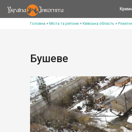
Крам
Головна
>
Міста та регіони
>
Київська область
>
Рокитн
Бушеве