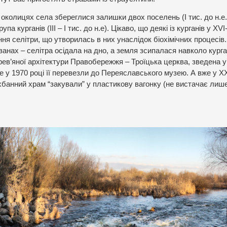
колицях села збереглися залишки двох поселень (І тис. до н.е.
па курганів (ІІІ – І тис. до н.е). Цікаво, що деякі із курганів у ХVI
 селітри, що утворилась в них унаслідок біохімічних процесів
анах – селітра осідала на дно, а земля зсипалася навколо курга
ерев’яної архітектури Правобережжя – Троїцька церква, зведена у
е у 1970 році її перевезли до Переяславського музею. А вже у Х
хбанний храм “закували” у пластикову вагонку (не вистачає лиш