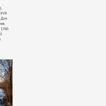
),
-ХVII
. Для
нів.
 1760
ХІ
е