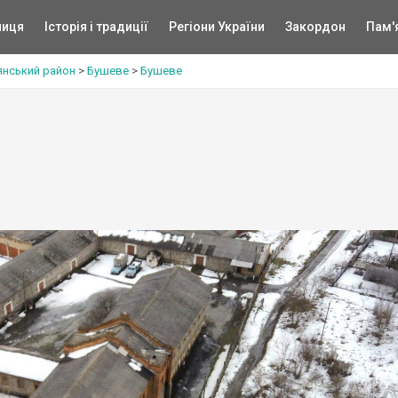
ниця
Історія і традиції
Регіони України
Закордон
Пам'
янський район
>
Бушеве
>
Бушеве