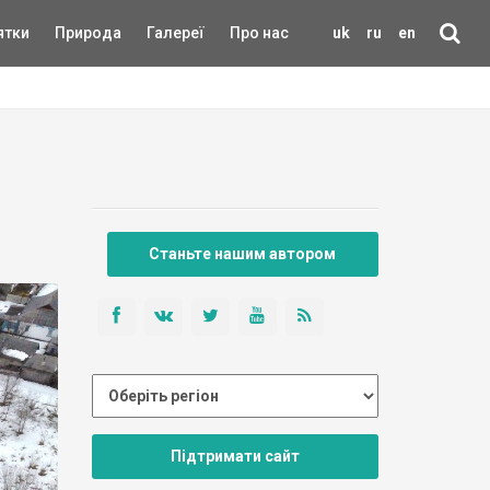
ятки
Природа
Галереї
Про нас
uk
ru
en
Станьте нашим автором
Підтримати сайт