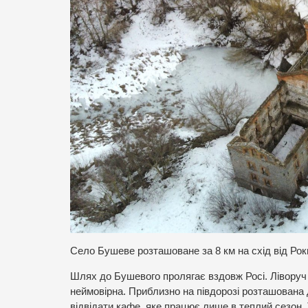
Село Бушеве розташоване за 8 км на схід від Роки
Шлях до Бушевого пролягає вздовж Росі. Ліворуч 
неймовірна. Приблизно на півдорозі розташована
відвідати кафе, яке працює лише в теплий сезон. 