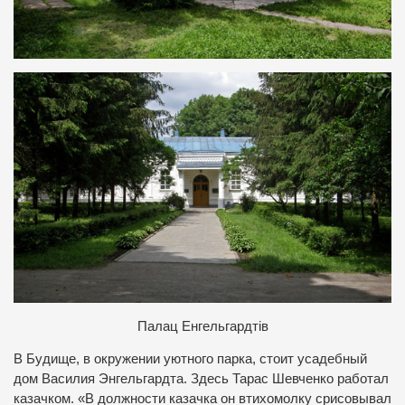
Палац Енгельгардтів
В Будище, в окружении уютного парка, стоит усадебный
дом Василия Энгельгардта. Здесь Тарас Шевченко работал
казачком. «В должности казачка он втихомолку срисовывал