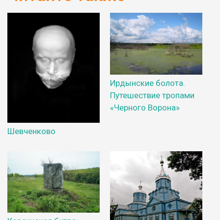
Ирдынские болота.
Путешествие тропами
«Черного Ворона»
Шевченково