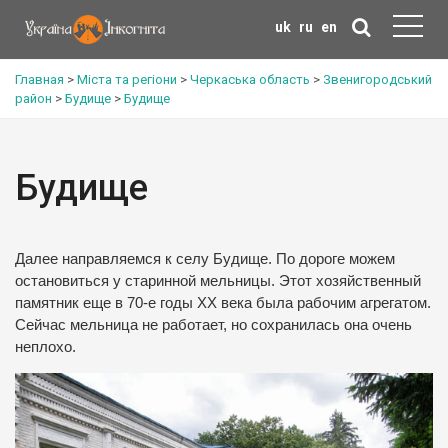
uk
ru
en
Главная
>
Міста та регіони
>
Черкаська область
>
Звенигородський
район
>
Будище
>
Будище
Будище
Далее направляемся к селу Будище. По дороге можем
остановиться у старинной мельницы. Этот хозяйственный
памятник еще в 70-е годы ХХ века была рабочим агрегатом.
Сейчас мельница не работает, но сохранилась она очень
неплохо.