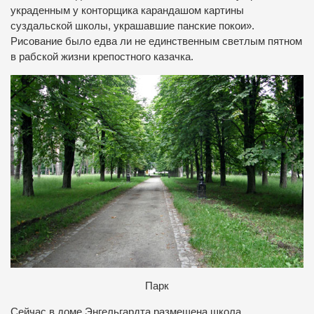
украденным у конторщика карандашом картины
суздальской школы, украшавшие панские покои».
Рисование было едва ли не единственным светлым пятном
в рабской жизни крепостного казачка.
Парк
Сейчас в доме Энгельгардта размещена школа.