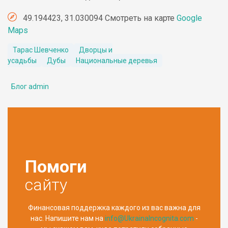
49.194423, 31.030094 Смотреть на карте
Google
Maps
Тарас Шевченко
Дворцы и
усадьбы
Дубы
Национальные деревья
Блог admin
Помоги
сайту
Финансовая поддержка каждого из вас важна для
нас. Напишите нам на
info@UkrainaIncognita.com
-