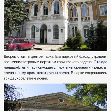
Дворец стоит в центре парка.
Его парковый фасад украшен
восьмипилястровым портиком коринфского ордена.
Отсюда
ландшафтный парк спускается крутыми склонами к реке, а
слева к нему примыкают руины замка.
В парке сохранились
три двухсотлетние ясеня.