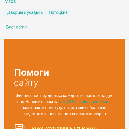
Maps
Дворцы и усадьбы
Потоцкие
Блог admin
Помоги
сайту
Финансовая поддержка каждого из вас важна для
нас. Напишите нам на
info@UkrainaIncognita.com
-
мы скажем вам, куда потратили собранные
средства и занесем вас в список спонсоров.
5168 7420 1998 6771 Карта