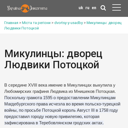
uk
ru
en
Главная
>
Міста та регіони
>
dvortsy-y-usadby
>
Микулинцы: дворец
Людвики Потоцкой
Микулинцы: дворец
Людвики Потоцкой
В середине XVIII века имение в Микулинцах выкупила у
Любомирских графиня Людвика из Мнишеков Потоцкая.
Поскольку грамота 1595 о предоставлении Микулинцам
Магдебургского права исчезла во время польско-турецкой
войны, по просьбе Потоцкой король Август III в 1758 году
предоставил городу новую привилегию, которая
зафиксирована в Теребовлянском гродских актах.