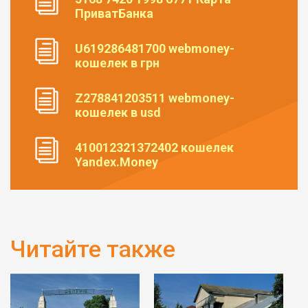
ПриватБанка
U619286481700 webmoney-
кошелек в грн
Z278841203511 webmoney-
кошелек в usd
410012321372402 кошелек
Yandex.Money
Читайте также