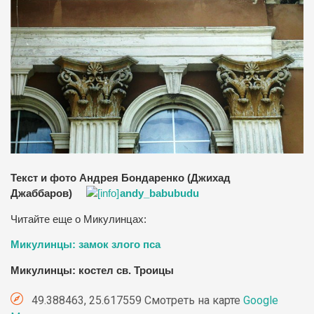
Текст и фото Андрея Бондаренко (Джихад
Джаббаров)
andy_babubudu
Читайте еще о Микулинцах:
Микулинцы: замок злого пса
Микулинцы: костел св. Троицы
49.388463, 25.617559 Смотреть на карте
Google