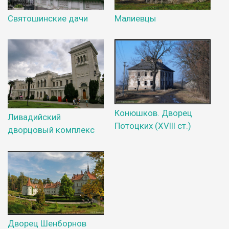
Святошинские дачи
Малиевцы
Конюшков. Дворец
Ливадийский
Потоцких (XVIII ст.)
дворцовый комплекс
Дворец Шенборнов