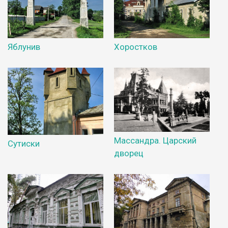
Яблунив
Хоростков
Массандра. Царский
Сутиски
дворец