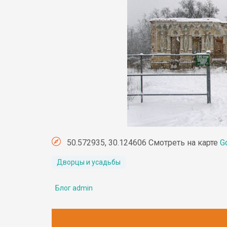
50.572935, 30.124606 Смотреть на карте
G
Дворцы и усадьбы
Блог admin