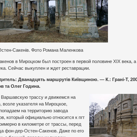
стен-Сакенів. Фото Романа Маленкова
кенов в Мироцком был построен в первой половине XIX века, а
ека. Сейчас выкуплен и ждет реставрации.
дитель: Дванадцять маршрутів Київщиною. — К.: Грані-Т, 200
в та Олег Година.
 Варшавскую трассу и движемся на
 возле указателя на Мироцкое,
 попадаем на территорию завода
в, который официально относится к пгт
имерно в километре от трассы, перед
ца фон-дер-Остен-Сакенов. Даже по его