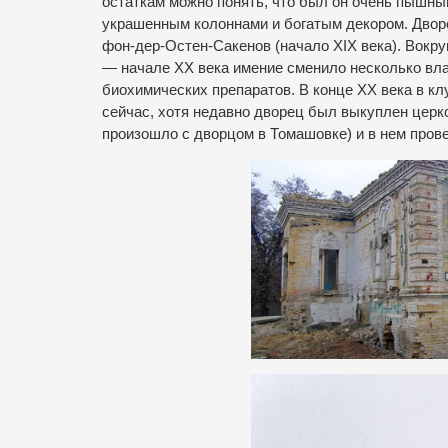
остаткам можно понять, что был он очень пышны
украшенным колоннами и богатым декором. Дворе
фон-дер-Остен-Сакенов (начало XIX века). Вокруг
— начале ХХ века имение сменило несколько вла
биохимических препаратов. В конце ХХ века в к
сейчас, хотя недавно дворец был выкуплен церков
произошло с дворцом в Томашовке) и в нем пров