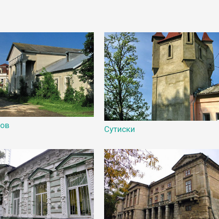
ов
Сутиски