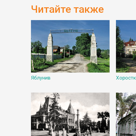
Читайте также
Яблунив
Хоростк