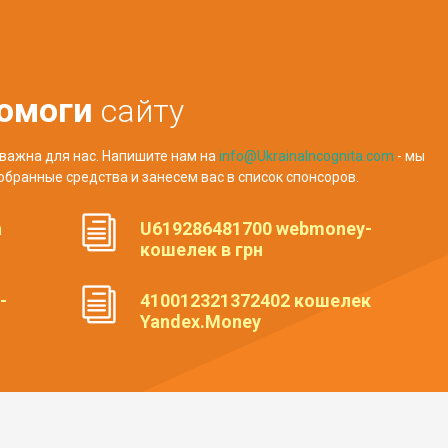
омоги
сайту
важна для нас. Напишите нам на
info@UkrainaIncognita.com
- мы
обранные средства и занесем вас в список спонсоров.
а
U619286481700 webmoney-
кошелек в грн
-
410012321372402 кошелек
Yandex.Money