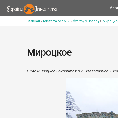
Мага
Главная
>
Міста та регіони
>
dvortsy-y-usadby
>
Мироцко
Мироцкое
Село Мироцкое находится в 23 км западнее Киев