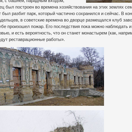
м, с башней, парадным входом,
ц был построен во времена хозяйствования на этих землях се
 был разбит парк, который частично сохранился и сейчас. В ко
дельцев, в советские времена во дворце размещался клуб зав
лубе произошел пожар. Его последствия пока можно наблюдать и
ью, и есть вероятность, что он станет монастырем (как, наприм
едут реставрационные работы».