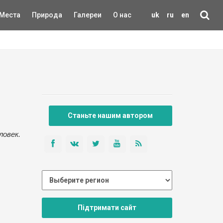
Места
Природа
Галереи
О нас
uk
ru
en
Станьте нашим автором
ловек.
Підтримати сайт