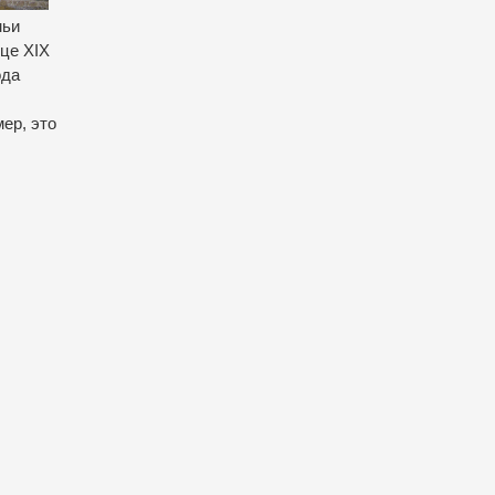
мьи
нце XIX
ода
ер, это