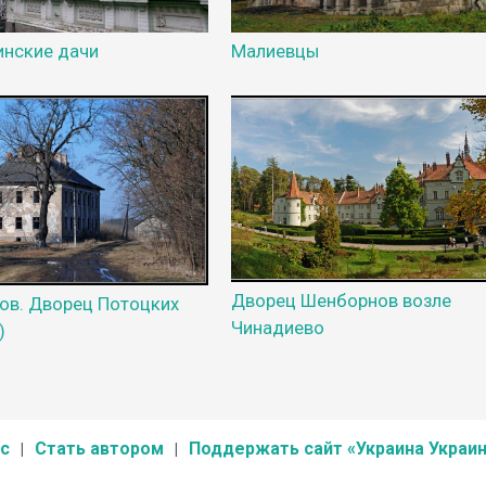
нские дачи
Малиевцы
Дворец Шенборнов возле
в. Дворец Потоцких
Чинадиево
)
с
Стать автором
Поддержать сайт «Украина Украин