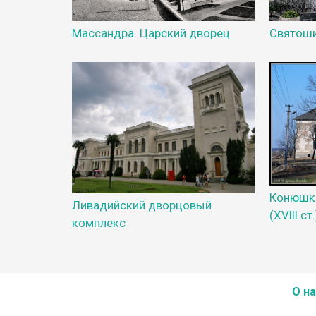
Массандра. Царский дворец
Святоши
Конюшко
Ливадийский дворцовый
(XVIII ст.
комплекс
О на