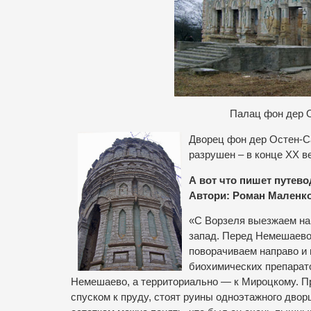
Палац фон дер О
Дворец фон дер Остен-Са
разрушен – в конце XX в
А вот что пишет путево
Автори: Роман Маленко
«С Ворзеля выезжаем на
запад. Перед Немешаево,
поворачиваем направо и
биохимических препарато
Немешаево, а территориально — к Мироцкому. Пр
спуском к пруду, стоят руины одноэтажного двор