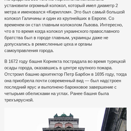
установили огромный колокол, который имел диаметр 2
метра и именовался «Кириллом». Это был самый большой
колокол Галичины и один из крупнейших в Европе. Со
временем он стал главным колоколом Львова. Интересно,
что в то время когда колокол украинского православного
братства был в городе главным, украинцы даже не
допускались в ремесленные цеха и органы
самоуправления города.
В 1672 году башня Корнякта пострадала во время турецкой
осады города, оказавшись в центре крупного пожара.
Отстроил башню архитектор Петр Барбон в 1695 году, тогда
она приобрела почти современный вид — был надстроен
последний ярус и выполнено барокковое завершение с
четырьмя обелисками на углах. Ранее башня была
трехъярусной.