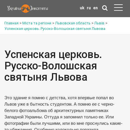
uk
ru
en
Главная
>
Міста та регіони
>
Львовская область
>
Львів
>
Успенская церковь. Русско-Волошская святыня Львова
Успенская церковь.
Русско-Волошская
святыня Львова
Это здание я помню с детства, хотя впервые попал во
Львов уже в бытность студентом. А помню ее с черно-
белого фотоальбома об архитектурных памятниках
Западной Украины. Оттуда я запомнил только ее. Или
фотографии были лучшими, или во мне проснулись какие-
то убеждения. Особенно колокольня поразила.