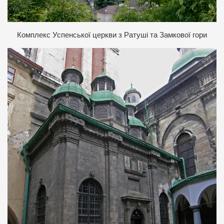
К
омплекс Успенської церкви з Ратуші та Замкової гори