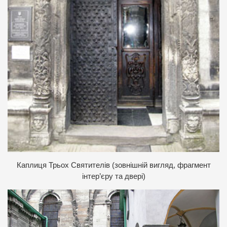
К
аплиця Трьох Святителів (зовнішній вигляд, фрагмент
інтер’єру та двері)