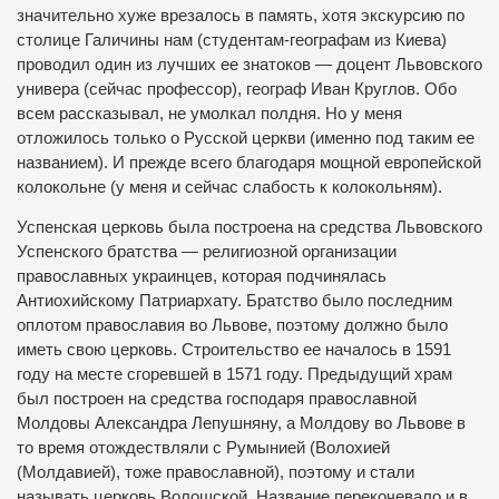
значительно хуже врезалось в память, хотя экскурсию по
столице Галичины нам (студентам-географам из Киева)
проводил один из лучших ее знатоков — доцент Львовского
универа (сейчас профессор), географ Иван Круглов. Обо
всем рассказывал, не умолкал полдня. Но у меня
отложилось только о Русской церкви (именно под таким ее
названием). И прежде всего благодаря мощной европейской
колокольне (у меня и сейчас слабость к колокольням).
Успенская церковь была построена на средства Львовского
Успенского братства — религиозной организации
православных украинцев, которая подчинялась
Антиохийскому Патриархату. Братство было последним
оплотом православия во Львове, поэтому должно было
иметь свою церковь. Строительство ее началось в 1591
году на месте сгоревшей в 1571 году. Предыдущий храм
был построен на средства господаря православной
Молдовы Александра Лепушняну, а Молдову во Львове в
то время отождествляли с Румынией (Волохией
(Молдавией), тоже православной), поэтому и стали
называть церковь Волошской. Название перекочевало и в