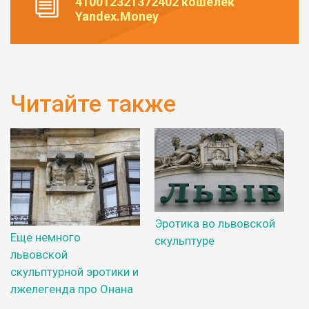
410012321372402 кошелек
Yandex.Money
Читайте также
Эротика во львовской
Еще немного
скульптуре
львовской
скульптурной эротики и
лжелегенда про Онана