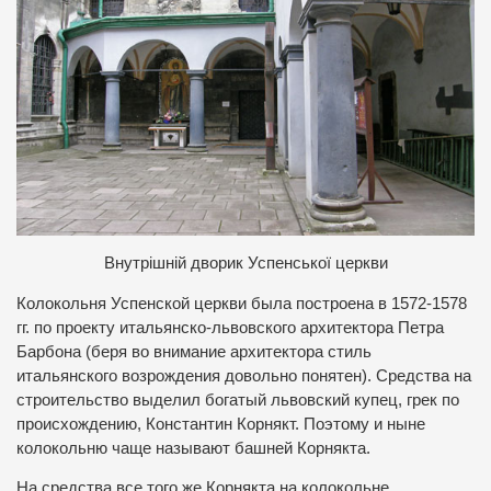
В
нутрішній дворик Успенської церкви
Колокольня Успенской церкви была построена в 1572-1578
гг. по проекту итальянско-львовского архитектора Петра
Барбона (беря во внимание архитектора стиль
итальянского возрождения довольно понятен). Средства на
строительство выделил богатый львовский купец, грек по
происхождению, Константин Корнякт. Поэтому и ныне
колокольню чаще называют башней Корнякта.
На средства все того же Корнякта на колокольне