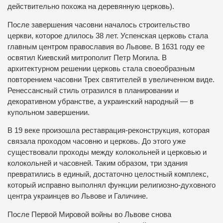
действительно похожа на деревянную церковь).
После завершения часовни началось строительство
церкви, которое длилось 38 лет. Успенская церковь стала
главным центром православия во Львове. В 1631 году ее
освятил Киевский митрополит Петр Могила. В
архитектурном решении церковь стала своеобразным
повторением часовни Трех святителей в увеличенном виде.
Ренессансный стиль отразился в планировании и
декоративном убранстве, а украинский народный — в
купольном завершении.
В 19 веке произошла реставрация-реконструкция, которая
связала проходом часовню и церковь. До этого уже
существовали проходы между колокольней и церковью и
колокольней и часовней. Таким образом, три здания
превратились в единый, достаточно целостный комплекс,
который исправно выполнял функции религиозно-духовного
центра украинцев во Львове и Галичине.
После Первой Мировой войны во Львове снова