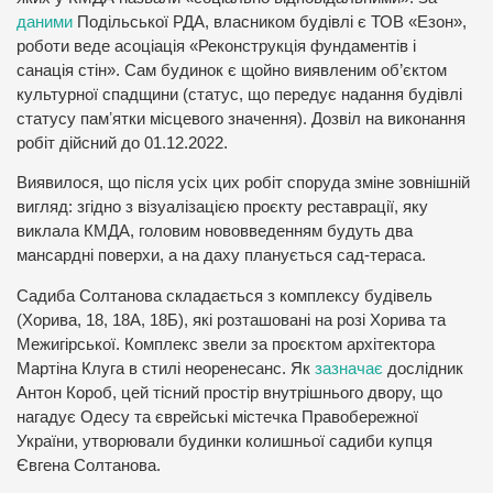
даними
Подільської РДА, власником будівлі є ТОВ «Езон»,
роботи веде асоціація «Реконструкція фундаментів і
санація стін». Сам будинок є щойно виявленим об’єктом
культурної спадщини (статус, що передує надання будівлі
статусу памʼятки місцевого значення). Дозвіл на виконання
робіт дійсний до 01.12.2022.
Виявилося, що після усіх цих робіт споруда зміне зовнішній
вигляд: згідно з візуалізацією проєкту реставрації, яку
виклала КМДА, головим нововведенням будуть два
мансардні поверхи, а на даху планується сад-тераса.
Садиба Солтанова складається з комплексу будівель
(Хорива, 18, 18А, 18Б), які розташовані на розі Хорива та
Межигірської. Комплекс звели за проєктом архітектора
Мартіна Клуга в стилі неоренесанс. Як
зазначає
дослідник
Антон Короб, цей тісний простір внутрішнього двору, що
нагадує Одесу та єврейські містечка Правобережної
України, утворювали будинки колишньої садиби купця
Євгена Солтанова.