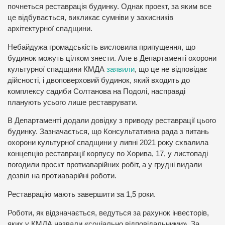
почнеться реставрація будинку. Однак проект, за яким все
це відбувається, викликає сумніви у захисників
архітектурної спадщини.
Небайдужа громадськість висловила припущення, що
будинок можуть цілком знести. Але в Департаменті охорони
культурної спадщини КМДА
заявили
, що це не відповідає
дійсності, і двоповерховий будинок, який входить до
комплексу садиби Солтанова на Подолі, насправді
планують усього лише реставрувати.
В Департаменті додали довідку з приводу реставрації цього
будинку. Зазначається, що Консультативна рада з питань
охорони культурної спадщини у липні 2021 року схвалила
концепцію реставрації корпусу по Хорива, 17, у листопаді
погодили проєкт протиаварійних робіт, а у грудні видали
дозвіл на протиаварійні роботи.
Реставрацію мають завершити за 1,5 роки.
Роботи, як відзначається, ведуться за рахунок інвесторів,
яких у КМДА назвали «соціально відповідальними». За