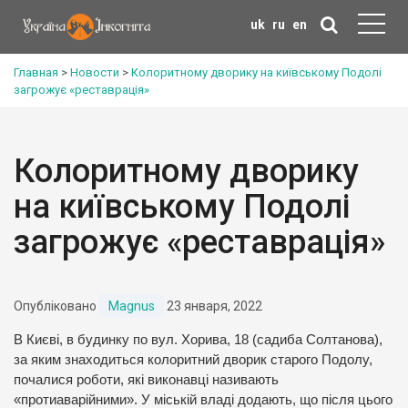
uk
ru
en
Главная
>
Новости
>
Колоритному дворику на київському Подолі
загрожує «реставрація»
Колоритному дворику
на київському Подолі
загрожує «реставрація»
Опубліковано
Magnus
23 января, 2022
В Києві, в будинку по вул. Хорива, 18 (садиба Солтанова),
за яким знаходиться колоритний дворик старого Подолу,
почалися роботи, які виконавці називають
«протиаварійними». У міській владі додають, що після цього