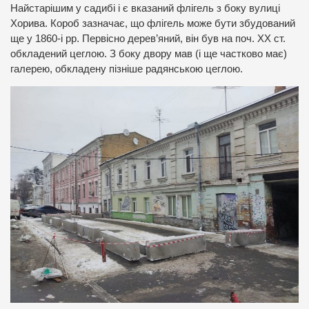
Найстарішим у садибі і є вказаний флігель з боку вулиці
Хорива. Короб зазначає, що флігель може бути збудований
ще у 1860-і рр. Первісно дерев’яний, він був на поч. ХХ ст.
обкладений цеглою. З боку двору мав (і ще частково має)
галерею, обкладену пізніше радянською цеглою.