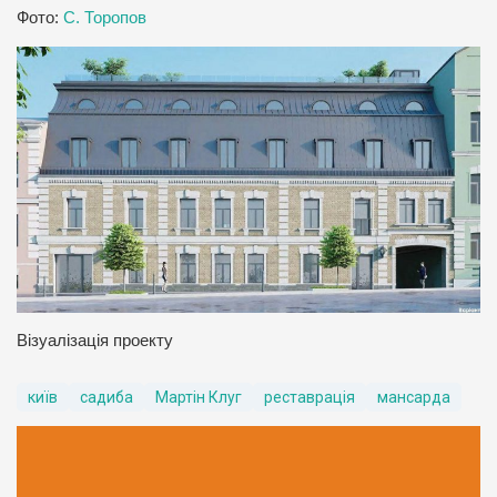
Фото:
С. Торопов
Візуалізація проекту
київ
садиба
Мартін Клуг
реставрація
мансарда