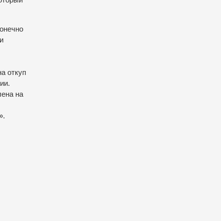
конечно
и
а откуп
ии.
лена на
».