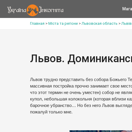
Мага
Главная
>
Міста та регіони
>
Львовская область
>
Львів
Львов. Доминиканс
Львов трудно представить без собора Божьего Т
массивная постройка прочно занимает свое место
что этот термин не очень уместен) собор не явл
купол, небольшая колокольня (которая вблизи ка
барочное убранство… Но без него Львов выглядел
пожалуй только мне.