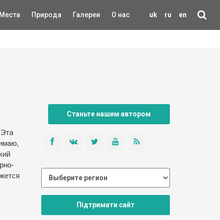
Места
Природа
Галереи
О нас
uk
ru
en
Станьте нашим автором
 Эта
нимаю,
кий
рно-
ажется
Підтримати сайт