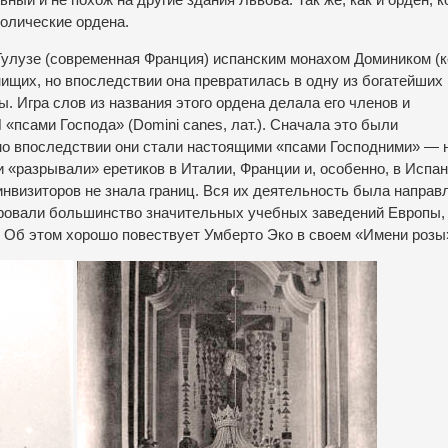
толические ордена.
Тулузе (современная Франция) испанским монахом Домиником (
ищих, но впоследствии она превратилась в одну из богатейших 
 Игра слов из названия этого ордена делала его членов и
 «псами Господа» (Domini canes, лат.). Сначала это были
о впоследствии они стали настоящими «псами Господними» — н
 «разрывали» еретиков в Италии, Франции и, особенно, в Испан
инвизиторов не знала границ. Вся их деятельность была направ
лировали большинство значительных учебных заведений Европы,
 Об этом хорошо повествует Умберто Эко в своем «Имени розы