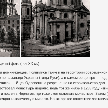
рхівні фото (поч ХХ ст.)
 доминиканцев. Появились такие и на территории современной
не на западе Украины (тогда Руси), а в самом ее центре — под
 святой — Яцек Одровонж, а разрешение на строительство дал
твовал монастырь недолго, ведь тот же князь в 1233 году изгн
и пошел в Чернигов, где тоже смог основать монастырь. Затем (
, создав католическую миссию. Но татарское нашествие заставил