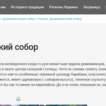
зин
История и традиции
Регионы Украины
Заграница
>
Домініканський собор
>
Львов. Доминиканский собор
кий собор
ела возведенного когда-то для монастыря ордена доминиканцев.
 в пазле центра галицкой столицы. Хотя по своему сюжету (по
яется чем-то особенным: огромный цилиндр барабана, классичес
жется, имеет одинаковую с собором высоту), типичное скульпту
 бы как-то менее по-европейски. Да и не очень показным он, к