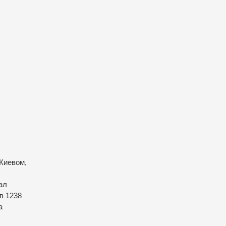
 Киевом,
ал
в 1238
а