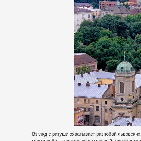
Взгляд с ратуши охватывает разнобой львовских 
место дуба — настолько он мощный, монументальн