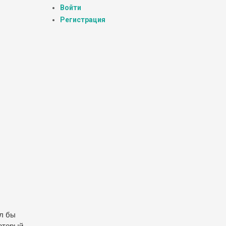
Войти
Регистрация
ял бы
который