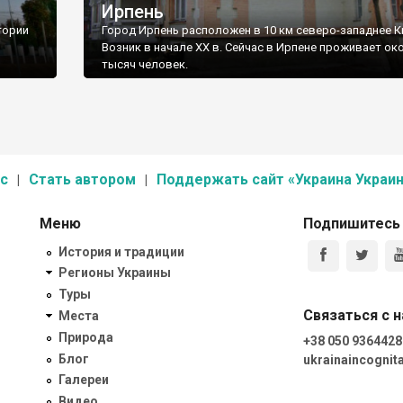
Ирпень
тории
Город Ирпень расположен в 10 км северо-западнее К
Возник в начале ХХ в. Сейчас в Ирпене проживает ок
тысяч человек.
с
Стать автором
Поддержать сайт «Украина Украин
Меню
Подпишитесь
История и традиции
Регионы Украины
Туры
Связаться с 
Места
Природа
+38 050 9364428
Блог
ukrainaincogni
Галереи
Видео