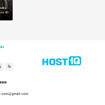
иева.
оло 40
а»
нами
ta.com@gmail.com