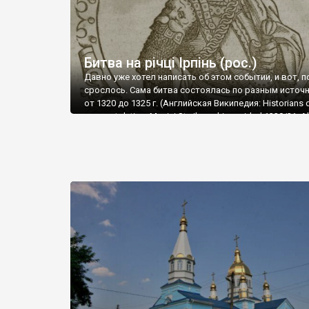
Битва на річці Ірпінь (рос.)
Давно уже хотел написать об этом событии, и вот, п
срослось. Сама битва состоялась по разным источ
от 1320 до 1325 г. (Английская Википедия: Historians 
on exact dating: Maciej Stryjkowski provided 1320/21, A
Ivanovich Rogov argues for 1322, C. S. Rowell for 1323, F
Shabul'do for 1324, Romas Batūra for 1325). Сразу ска
достоверного источника о том, где была битва не н
судя по форумам, он едва ли есть, буду благодарен,
кто поделится, по некоторым рассуждениям все
произошло возле Белогородки). Тем не менее, жите
города Ирпеня утверждают, что все произошло не 
от тех мест, где сейчас находится их город. Даже н
более менее точное место. Собственно река Ирпень