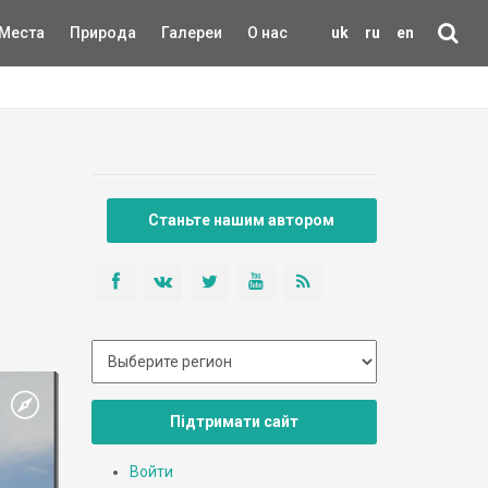
Места
Природа
Галереи
О нас
uk
ru
en
Станьте нашим автором
Підтримати сайт
Войти