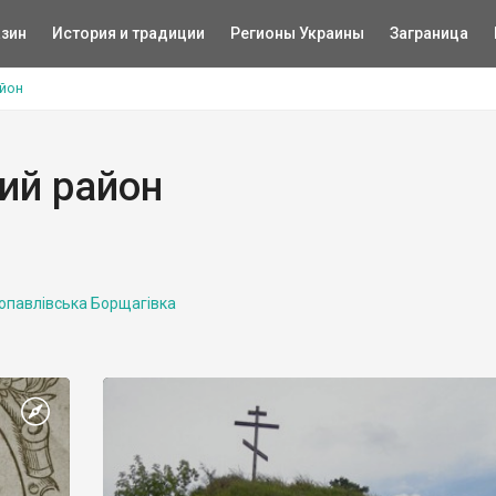
зин
История и традиции
Регионы Украины
Заграница
йон
ий район
опавлівська Борщагівка