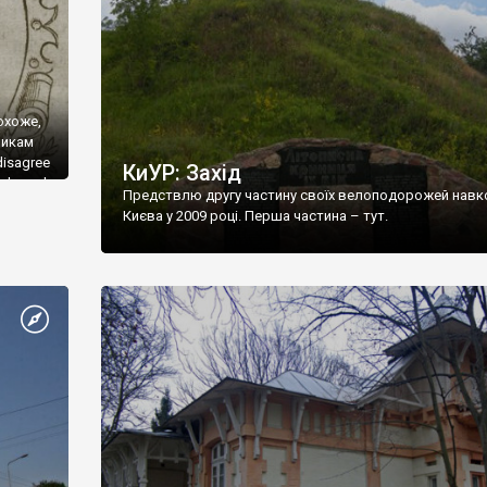
охоже,
никам
disagree
КиУР: Захід
leksandr
Предствлю другу частину своїх велоподорожей навк
eliks
Києва у 2009 році. Перша частина – тут.
жу, что
ашел (и
 если
ли
далеко
азывают
 сейчас: