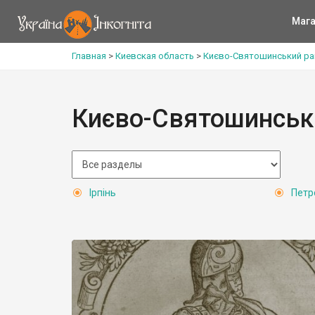
Мага
Главная
>
Киевская область
>
Києво-Святошинський ра
Києво-Святошинськ
Ірпінь
Петр