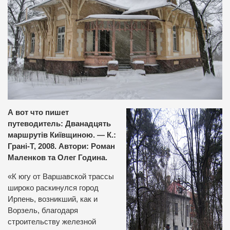
А вот что пишет
путеводитель: Дванадцять
маршрутів Київщиною. — К.:
Грані-Т, 2008. Автори: Роман
Маленков та Олег Година.
«К югу от Варшавской трассы
широко раскинулся город
Ирпень, возникший, как и
Ворзель, благодаря
строительству железной