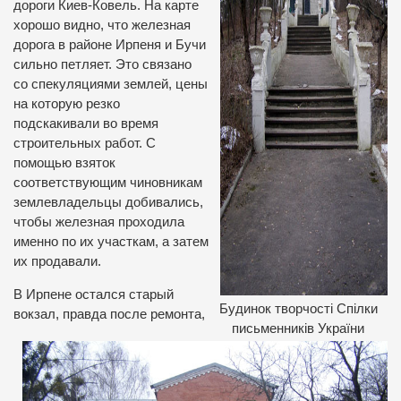
дороги Киев-Ковель. На карте
хорошо видно, что железная
дорога в районе Ирпеня и Бучи
сильно петляет. Это связано
со спекуляциями землей, цены
на которую резко
подскакивали во время
строительных работ. С
помощью взяток
соответствующим чиновникам
землевладельцы добивались,
чтобы железная проходила
именно по их участкам, а затем
их продавали.
В Ирпене остался старый
Будинок творчості Спілки
вокзал, правда после ремонта,
письменників України