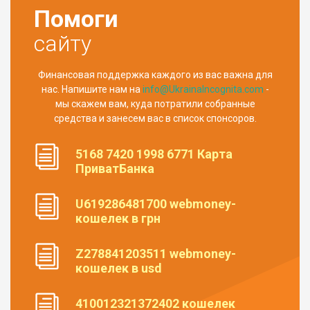
Помоги
сайту
Финансовая поддержка каждого из вас важна для
нас. Напишите нам на
info@UkrainaIncognita.com
-
мы скажем вам, куда потратили собранные
средства и занесем вас в список спонсоров.
5168 7420 1998 6771 Карта
ПриватБанка
U619286481700 webmoney-
кошелек в грн
Z278841203511 webmoney-
кошелек в usd
410012321372402 кошелек