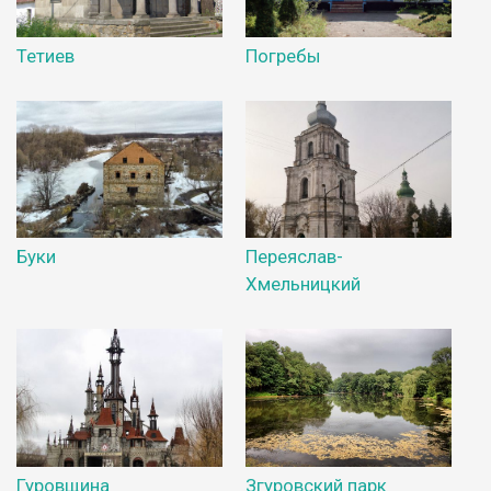
Тетиев
Погребы
Буки
Переяслав-
Хмельницкий
Гуровщина
Згуровский парк