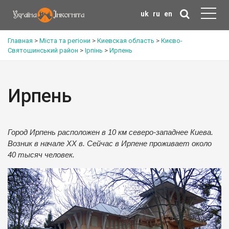
uk
ru
en
Главная
>
Міста та регіони
>
Киевская область
>
Києво-
Святошинський район
>
Ірпінь
>
Ирпень
Ирпень
Город Ирпень расположен в 10 км северо-западнее Киева.
Возник в начале ХХ в. Сейчас в Ирпене проживает около
40 тысяч человек.