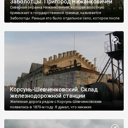
Заболотцы. Пригород Нижанковичей
Северная окраина Нижанковичей, которая вплотную
примыкает к государственной границе, называется
Заболотцы. Раньше это было отдельное село, которое после
Второй Мировой войны присоединили к городку. Здесь
находится парк с шикарным дворцом, железнодорожный
вокзал австрийского периода и пограничный переход
"Нижанковичи - Мальговице". Правда, не знаю, насколько это
все удастся осмотреть и сфотографировать. Может и
удастся, но в любом случае вас ненадолго задержат
пограничники.
Корсунь-Шевченковский. Склад
железнодорожной станции
Железная дорога рядом с Корсунь-Шевченковским
появилась в 1870-м году. Я думал, что никаких
дореволюционных зданий, связанных с железной дорогой,
не сохранилось. Но оказалось, что мое мнение было
ошибочным. По дороге на Кирово я увидел вот такую