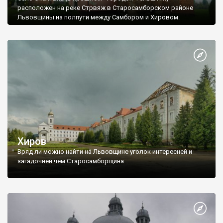
расположен на реке Стрвяж в Старосамборском районе
Львовщины на полпути между Самбором и Хировом.
Хиров
Вряд ли можно найти на Львовщине уголок интересней и
загадочней чем Старосамборщина.