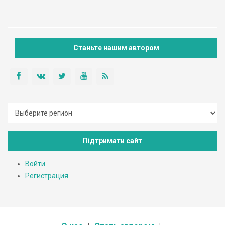
Существует также мнение, что место получило название
благодаря своему расположению: Заставну окружают три
пруда (укр. «став»).
Станьте нашим автором
Підтримати сайт
Войти
Регистрация