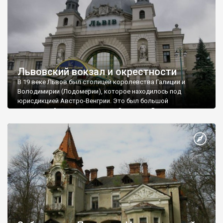
Львовский вокзал и окрестности
В 19 веке Львов был столицей королевства Галиции и
Володимирии (Лодомерии), которое находилось под
юрисдикцией Австро-Венгрии. Это был большой
оживленный город: мост между Западом и Востоком,
мощный торговый центр. Конечно, в период бурного
строительства железных дорог в Европе Львов не мог
остаться в стороне. Сюда тоже была проложена ветвь
современного в то время транспорта.