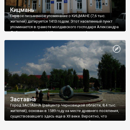
Кицмань
Первое письменное упоминание о КИЦМАНЕ (7,6 тыс.
жителей) датируется 1413 годом. Этот населенный пункт
упоминается в грамоте молдавского господаря Александра
Доброго от 6 июня 1413, согласно которой он дарит
«большой Коцман со всеми его приселками» своей теще
Анастасии. С этой грамоты становится понятным, что
Кицмань уже тогда был значительным поселением. Его
развитию способствовало расположение на перекрестке
дорог, которые соединяли долины Днестра и Прута.
Заставна
Город ЗАСТАВНА (райцентр Черновицкой области, 8,4 тыс.
жителей), основан в 1589 году на месте древнего поселения,
существовавшего здесь еще в XII веке. Вероятно, что
название города происходит от таможенной заставы,
которая располагалась на переправе через реку Совица.