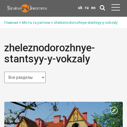
uk
ru
en
Главная
>
Міста та регіони
>
zheleznodorozhnye-stantsyy-y-vokzaly
zheleznodorozhnye-
stantsyy-y-vokzaly