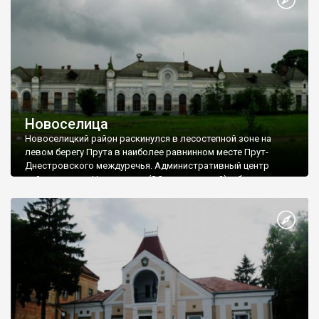
красоту (хотя на цвет и вкус...).
Новоселица
Новоселицкий район раскинулся в лесостепной зоне на
левом берегу Прута в наиболее равнинном месте Прут-
Днестровского междуречья. Административный центр
района - город Новоселица (8,3 тыс. жителей), обязан своему
возникновению сухопутному торговому пути, который
проходил в XII - XIV веках из Галича в Берладу на Дунае.
Впервые Новоселица упоминается в документах в 1456 году,
как «Шишковцы, где был Юрьев двор», а в 1617 году село
значится как "Шишкеуць возле Прута, который теперь
называется Новоселица".