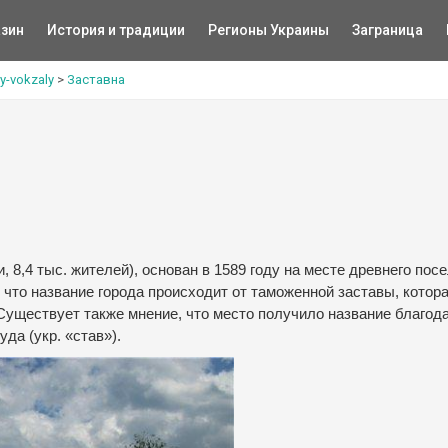
зин
История и традиции
Регионы Украины
Заграница
y-vokzaly
>
Заставна
8,4 тыс. жителей), основан в 1589 году на месте древнего посе
, что название города происходит от таможенной заставы, котор
Существует также мнение, что место получило название благод
да (укр. «став»).