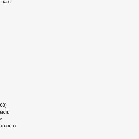
ашает
88),
мен.
и
оторого