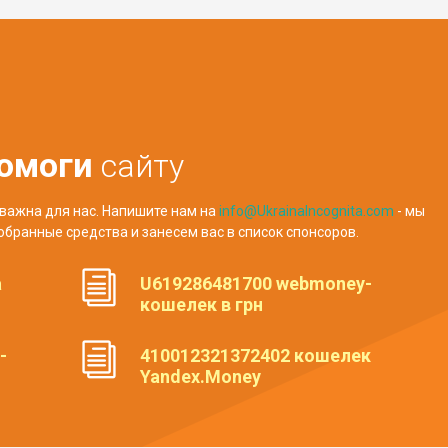
омоги
сайту
важна для нас. Напишите нам на
info@UkrainaIncognita.com
- мы
обранные средства и занесем вас в список спонсоров.
а
U619286481700 webmoney-
кошелек в грн
-
410012321372402 кошелек
Yandex.Money