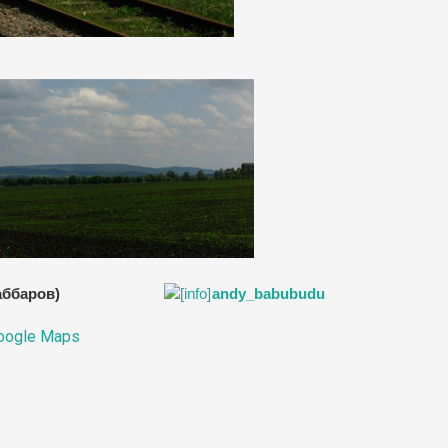
жаббаров)
andy_babubudu
oogle Maps