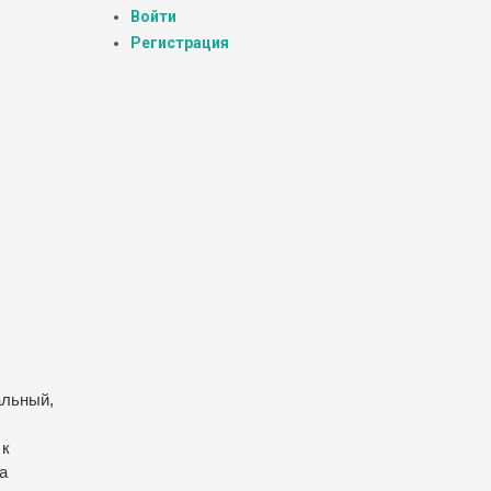
Войти
Регистрация
альный,
 к
а