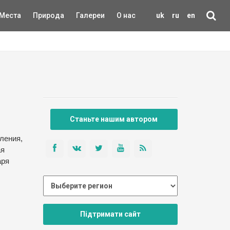
Места
Природа
Галереи
О нас
uk
ru
en
Станьте нашим автором
ления,
ая
аря
Підтримати сайт