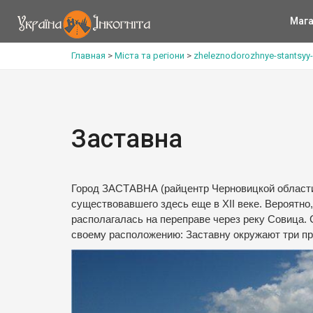
Мага
Главная
>
Міста та регіони
>
zheleznodorozhnye-stantsyy-
Заставна
Город ЗАСТАВНА (райцентр Черновицкой области, 
существовавшего здесь еще в XII веке. Вероятно
располагалась на переправе через реку Совица. 
своему расположению: Заставну окружают три пру