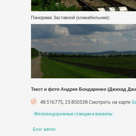
Панорама Заставной (кликабельная):
Текст и фото Андрея Бондаренко (Джихад Д
48.516775, 25.850538 Смотреть на карте
G
Железнодорожные станции и вокзалы
Блог admin