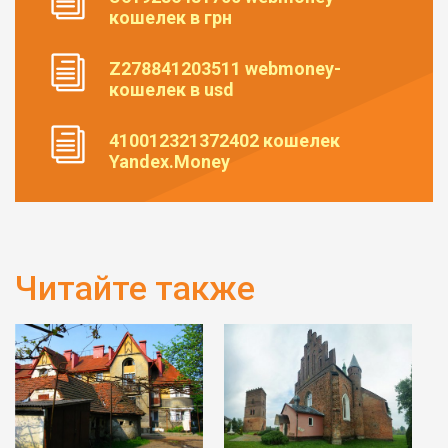
кошелек в грн
Z278841203511 webmoney-
кошелек в usd
410012321372402 кошелек
Yandex.Money
Читайте также