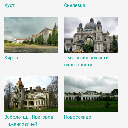
Хуст
Скелевка
Хиров
Львовский вокзал и
окрестности
Заболотцы. Пригород
Новоселица
Нижанковичей