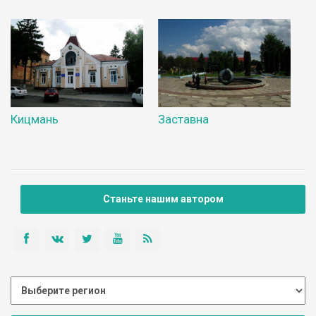
Кицмань
Заставна
Станьте нашим автором