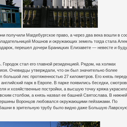
ни получили Магдебургское право, а через два века вошли в со
Обладательницей Мошнов и окружающих земель тогда стала Але
 подарок, перешел дочери Браницких Елизавете — невесте и буд
 Городок стал его главной резиденцией. Рядом, на холмах
нязя. Очевидцы утверждали, что он был значительно более
л большой лес протяженностью 27 километров. Его князь перед
английский парк в Европе. В парке появились беседки, смотро
еля и хозяйственные постройки, а высшую точку кряжа украсил
вским столбом, а князь назвал ее башней Святослава. В нижней
с вершины Воронцов любовался окружающими пейзажами. По
 башни в зрительную трубу было видно даже Большую Лаврску