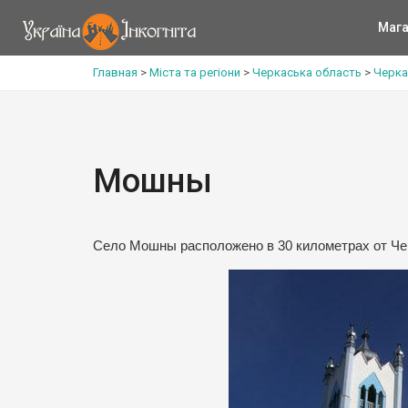
Мага
Главная
>
Міста та регіони
>
Черкаська область
>
Черка
Мошны
Село Мошны расположено в 30 километрах от Чер