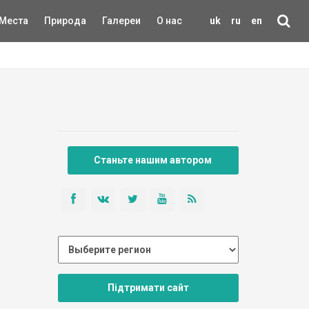
Места
Природа
Галереи
О нас
uk
ru
en
Станьте нашим автором
Підтримати сайт