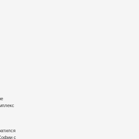
ие
омплекс
ратился
Софии с