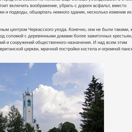
тоит включить воображение, убрать с дороги асфальт, вместо
и и подводы, обшарпать немного здания, несколько изменив их
ым центром Черкасского уезда. Конечно, они не были такими, к
под соломой с деревянными домами более зажиточных крестьян
й и сооружений общественного назначения. И над всем этим
ританской церкви, мрачной постройки костела и огромной панс