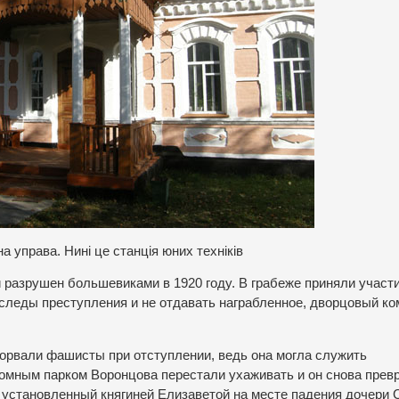
 управа. Нині це станція юних техніків
разрушен большевиками в 1920 году. В грабеже приняли участ
 следы преступления и не отдавать награбленное, дворцовый к
зорвали фашисты при отступлении, ведь она могла служить
омным парком Воронцова перестали ухаживать и он снова прев
 установленный княгиней Елизаветой на месте падения дочери 