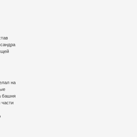
став
ксандра
ущей
елал на
вые
а башня
 части
ю