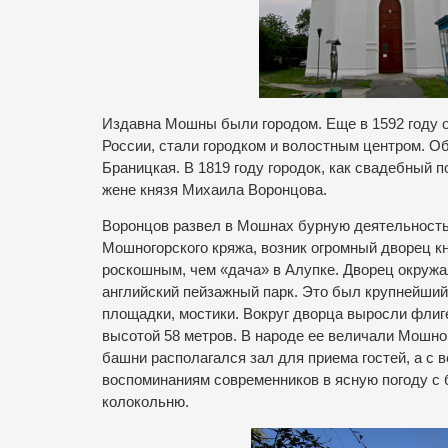
Издавна Мошны были городом. Еще в 1592 году о
России, стали городком и волостным центром. 
Браницкая. В 1819 году городок, как свадебный
жене князя Михаила Воронцова.
Воронцов развел в Мошнах бурную деятельность.
Мошногорского кряжа, возник огромный дворец к
роскошным, чем «дача» в Алупке. Дворец окружа
английский пейзажный парк. Это был крупнейший 
площадки, мостики. Вокруг дворца выросли флиг
высотой 58 метров. В народе ее величали Мошно
башни располагался зал для приема гостей, а 
воспоминаниям современников в ясную погоду с
колокольню.