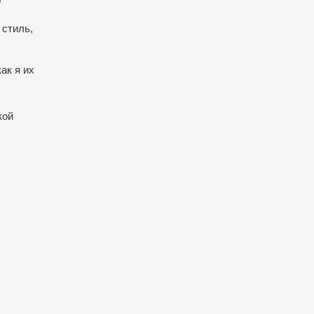
 стиль,
ак я их
,
кой