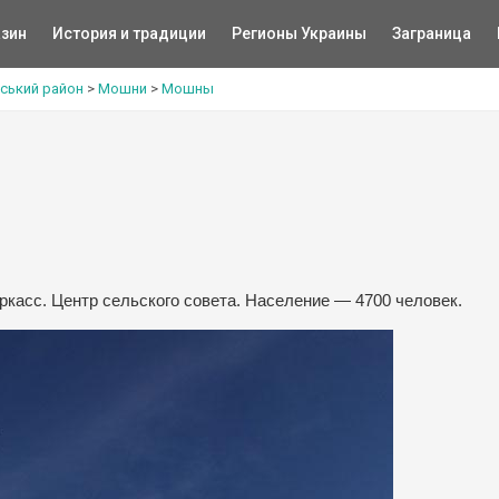
зин
История и традиции
Регионы Украины
Заграница
ський район
>
Мошни
>
Мошны
касс. Центр сельского совета. Население — 4700 человек.