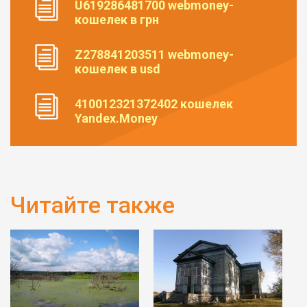
U619286481700 webmoney-
кошелек в грн
Z278841203511 webmoney-
кошелек в usd
410012321372402 кошелек
Yandex.Money
Читайте также