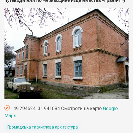
путеводителя по Черкасщине издательства «Грани-Т»)
49.294624, 31.941084 Смотреть на карте
Google
Maps
Громадська та житлова архітектура