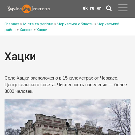
uk
ru
en
Главная
>
Міста та регіони
>
Черкаська область
>
Черкаський
район
>
Хацьки
>
Хацки
Хацки
Село Хацки расположено в 15 километрах от Черкасс.
Центр сельского совета. Численность населения — более
3000 человек.