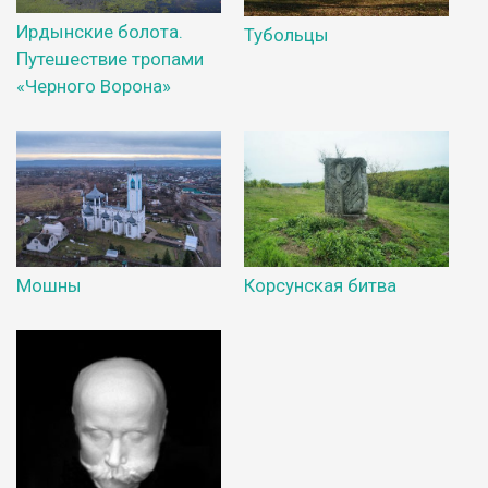
Ирдынские болота.
Тубольцы
Путешествие тропами
«Черного Ворона»
Мошны
Корсунская битва