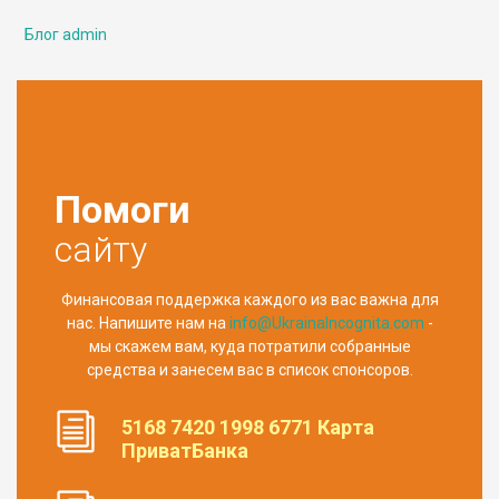
Блог admin
Помоги
сайту
Финансовая поддержка каждого из вас важна для
нас. Напишите нам на
info@UkrainaIncognita.com
-
мы скажем вам, куда потратили собранные
средства и занесем вас в список спонсоров.
5168 7420 1998 6771 Карта
ПриватБанка