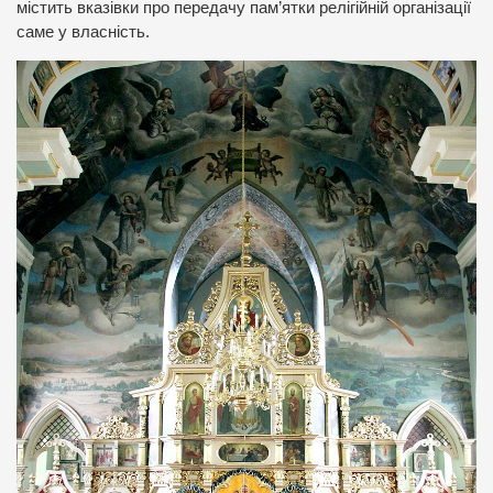
містить вказівки про передачу пам’ятки релігійній організації
саме у власність.