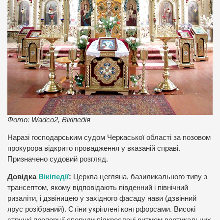
Фото: Wadco2, Вікіпедія
Наразі господарським судом Черкаської області за позовом
прокурора відкрито провадження у вказаній справі.
Призначено судовий розгляд.
Довідка
Вікіпедії
:
Церква цегляна, базиликального типу з
трансептом, якому відповідають південний і північний
ризаліти, і дзвіницею у західного фасаду нави (дзвінний
ярус розібраний). Стіни укріплені контрфорсами. Високі