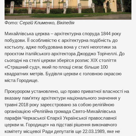
Фото: Сергій Клименко, Вікіпедія
Михайлівська церква – архітектурна споруда 1844 року
побудови. ЇЇ особливістю є архітектурна подібність до
костьолу, адже побудована вона у стилі неоготики за
проєктом італійського архітектора Джорджо Торічеллі. До
сьогодні на стелі церкви зберігся розпис XIX століття
«Страшний суд», який по площі сягає більше 100
квадратних метрів. Будівля церкви є головною окрасою
міста Городище.
Прокурором установлено, що право приватної власності на
вказану пам’ятку архітектури національного значення у
травні 2018 року зареєстровано за собою релігійною
організацією «Релігійна громада Свято-Михайлівська
парафія Черкаської Єпархії Української православної
церкви м. Городище» на підставі рішення виконавчого
комітету місцевої Ради депутатів ще 22.03.1989, яке не