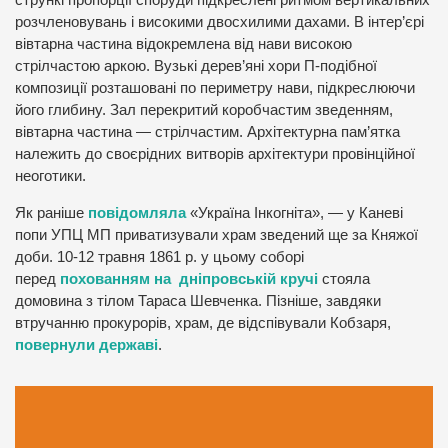
стрункі пропорції споруди підкреслені ритмом вертикальних
розчленовувань і високими двосхилими дахами. В інтер’єрі
вівтарна частина відокремлена від нави високою
стрілчастою аркою. Вузькі дерев’яні хори П-подібної
композиції розташовані по периметру нави, підкреслюючи
його глибину. Зал перекритий коробчастим зведенням,
вівтарна частина — стрілчастим. Архітектурна пам’ятка
належить до своєрідних витворів архітектури провінційної
неоготики.
Як раніше
повідомляла
«Україна Інкогніта», — у Каневі
попи УПЦ МП приватизували храм зведений ще за Княжої
доби. 10-12 травня 1861 р. у цьому соборі
перед
похованням на дніпровській кручі
стояла
домовина з тілом Тараса Шевченка. Пізніше, завдяки
втручанню прокурорів, храм, де відспівували Кобзаря,
повернули державі
.