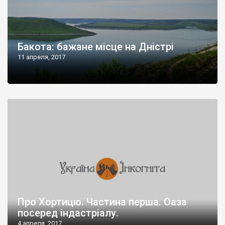
Бакота: бажане місце на Дністрі
11 апреля, 2017
Про Хортицю. Частина перша. Оаза
посеред індастріалу.
4 апреля, 2017