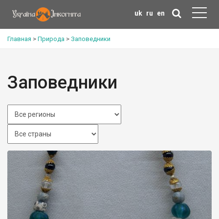
uk
ru
en
Главная
>
Природа
>
Заповедники
Заповедники