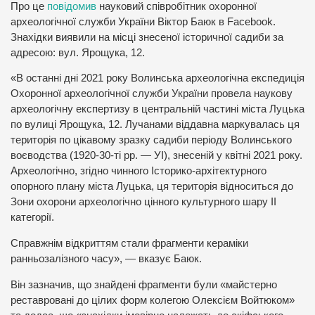
Про це
повідомив
науковий співробітник охоронної
археологічної служби України Віктор Баюк в Facebook.
Знахідки виявили на місці знесеної історичної садиби за
адресою: вул. Ярощука, 12.
«В останні дні 2021 року Волинська археологічна експедиція
Охоронної археологічної служби України провела наукову
археологічну експертизу в центральній частині міста Луцька
по вулиці Ярощука, 12. Лучанами віддавна маркувалась ця
територія по цікавому зразку садиби періоду Волинського
воєводства (1920-30-ті рр. — УІ), знесеній у квітні 2021 року.
Археологічно, згідно чинного Історико-архітектурного
опорного плану міста Луцька, ця територія відноситься до
Зони охорони археологічно цінного культурного шару ІІ
категорії.
Справжнім відкриттям стали фрагменти кераміки
ранньозалізного часу», — вказує Баюк.
Він зазначив, що знайдені фрагменти були «майстерно
реставровані до цілих форм колегою Олексієм Войтюком»