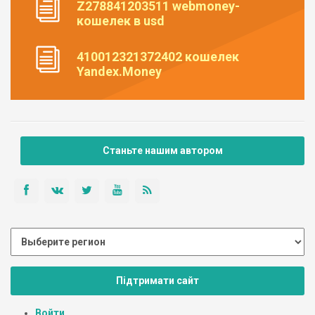
Z278841203511 webmoney-
кошелек в usd
410012321372402 кошелек
Yandex.Money
Станьте нашим автором
Підтримати сайт
Войти