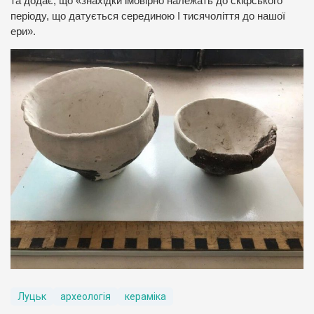
та додає, що «знахідки імовірно належать до скіфського
періоду, що датується серединою І тисячоліття до нашої
ери».
Луцьк
археологія
кераміка