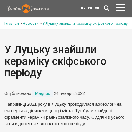
uk
ru
en
Главная
>
Новости
>
У Луцьку знайшли кераміку скіфського періоду
У Луцьку знайшли
кераміку скіфського
періоду
Опубліковано
Magnus
24 января, 2022
Наприкінці 2021 року в Луцьку проводилася археологічна
експертиза ділянки в центрі міста. Тут були знайдені
фрагменти кераміки ранньозалізного часу. Судячи з усього,
вони відносяться до скіфського періоду.