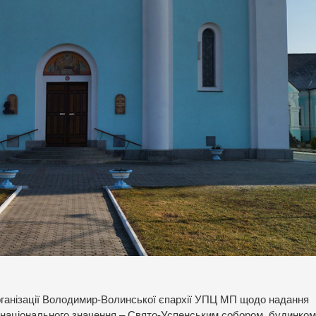
організації Володимир-Волинської єпархії УПЦ МП щодо надання
 національного значення – Свято-Успенським собором, будинком