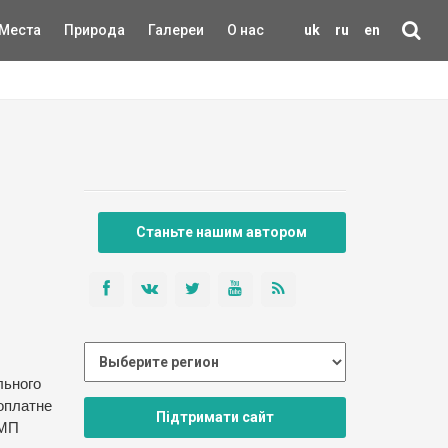
Места
Природа
Галереи
О нас
uk
ru
en
Станьте нашим автором
льного
оплатне
Підтримати сайт
 МП