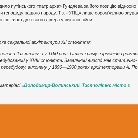
дило путінського «патріарха» Гундяєва за його позицію відносно 
мки геноциду нашого народу. Т.з. «УПЦ» лише сором’язливо заува
цією свого духовного лідера у питанні війни.
а сакральної архітектури XII століття.
слава II Ізяславича у 1160 році. Стіни храму гармонійно розчле
еребудований у XVIII столітті. Загальний вигляд має статично-
 перебудову, виконану у 1896—1900 роках архітекторами А. П
 матеріалі
«Володимир-Волинський. Тисячолітнє місто з