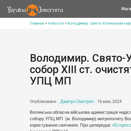
Мага
Главная
>
Новости
>
Володимир. Свято-Успенський кафе
Володимир. Свято-
собор ХІІІ ст. очист
УПЦ МП
Опубліковано
Дмитро Смотрич
16 мая, 2024
Волинська обласна військова адміністрація наді
собору УПЦ МП (м. Володимир) митрополиту Вол
користування святинею. Про цепередає
«Еспресо