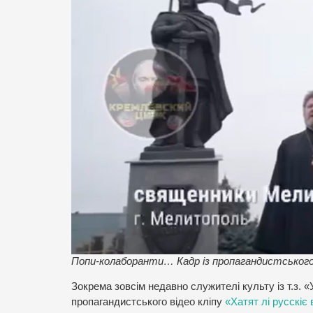
Попи-колаборанти… Кадр із пропагандистського
Зокрема зовсім недавно служителі культу із т.з. 
пропагандистського відео кліпу
«Хатят лі русскіє