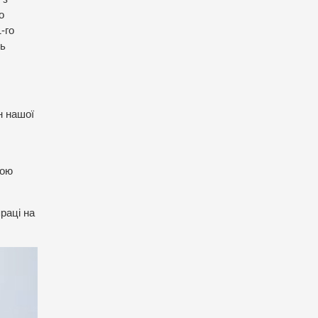
о
-го
ть
н нашої
ною
раці на