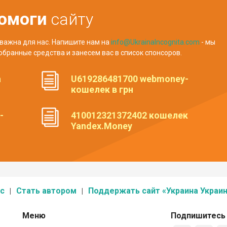
омоги
сайту
важна для нас. Напишите нам на
info@UkrainaIncognita.com
- мы
обранные средства и занесем вас в список спонсоров.
а
U619286481700 webmoney-
кошелек в грн
-
410012321372402 кошелек
Yandex.Money
с
Стать автором
Поддержать сайт «Украина Украин
Меню
Подпишитесь