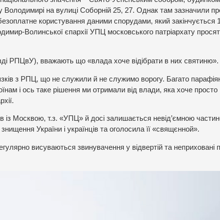
 Володимирі на вулиці Соборній 25, 27. Однак там зазначили пр
езоплатне користування даними спорудами, який закінчується 1
олодимир-Волинської єпархії УПЦ московського патріархату прося
авді РПЦвУ), вважають що «влада хоче відібрати в них святиню».
зків з РПЦ, що не служили й не служимо ворогу. Багато парафія
оїнам і ось таке рішення ми отримали від влади, яка хоче просто
хії.
в із Москвою, т.з. «УПЦ» й досі залишається невід’ємною части
знищення України і українців та оголосила її «свящєнной».
егулярно висуваються звинувачення у відвертій та неприховані п