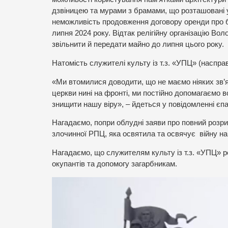
дзвіницею та мурами з брамами, що розташовані у
неможливість продовження договору оренди про б
липня 2024 року. Відтак релігійну організацію В
звільнити й передати майно до липня цього року.
Натомість служителі культу із т.з. «УПЦ» (наспр
«Ми втомилися доводити, що не маємо ніяких зв’я
церкви нині на фронті, ми постійно допомагаємо в
знищити нашу віру», – йдеться у повідомленні єпар
Нагадаємо, попри облудні заяви про повний розри
злочинної РПЦ, яка освятила та освячує війну на 
Нагадаємо, що служителям культу із т.з. «УПЦ» р
окупантів та допомогу загарбникам.