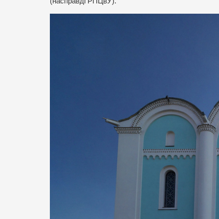
(насправді РПЦвУ).