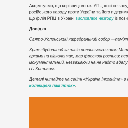
Акцентуємо, що керівництво т.з. УПЦ досі не засу
російського народу проти України та його підтри
що філія РПЦ в Україні
висловлює незгоду
із пози
Довідка
Свято-Успенський кафедральний собор —пам’ятк
Храм збудований за часів волинського князя Мсти
арками на півколонках; мав фрескові розписи; п
монументальний, незважаючи на не надто вдалу
і Г. Котовим.
Деталі читайте на сайті «Україна Інкогніта» в
колекцією пам’яток»
.