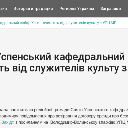
зин
История и традиции
Регионы Украины
Заграница
дральний собор ХІІІ ст. очистять від служителів культу з УПЦ МП
Успенський кафедральний
ять від служителів культу з
слала настоятелю релігійної громади Свято-Успенського кафедра
одимиру повідомлення про розірвання договору оренди про без
.Захід»
з посиланням на Володимир-Волинськоу єпархіїю УПЦ