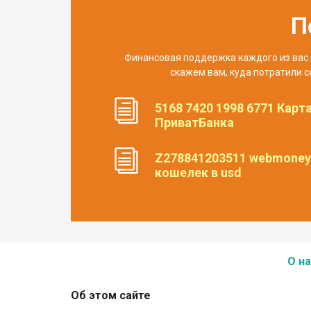
П
Финансовая поддержка каждого из вас 
скажем вам, куда потратили с
5168 7420 1998 6771 Карт
ПриватБанка
Z278841203511 webmoney
кошелек в usd
О на
Об этом сайте