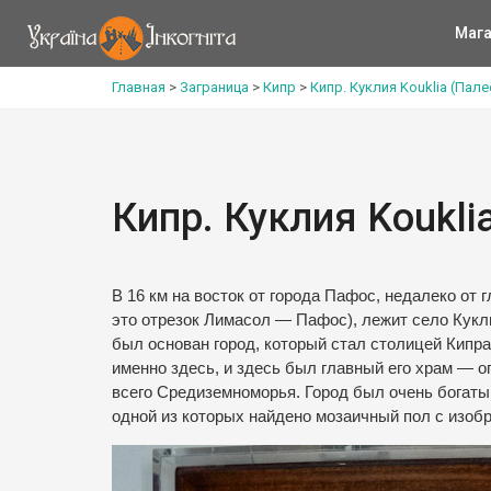
Мага
Главная
>
Заграница
>
Кипр
>
Кипр. Куклия Kouklia (Пал
Кипр. Куклия Koukli
В 16 км на восток от города Пафос, недалеко от
это отрезок Лимасол — Пафос), лежит село Куклия
был основан город, который стал столицей Кипр
именно здесь, и здесь был главный его храм — 
всего Средиземноморья. Город был очень богаты
одной из которых найдено мозаичный пол с изоб