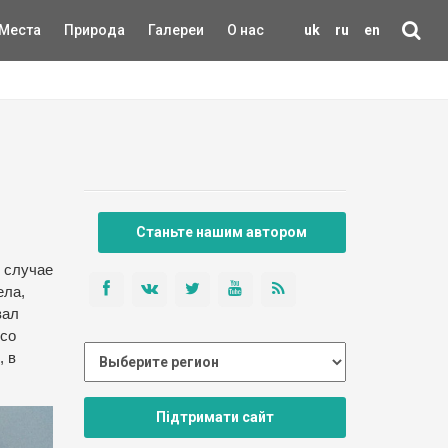
Места
Природа
Галереи
О нас
uk
ru
en
Станьте нашим автором
м случае
ела,
вал
 со
, в
Підтримати сайт