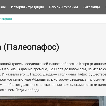
зин
История и традиции
Регионы Украины
Заграница
еопафос)
a (Палеопафос)
 главной трассы, соединяющей южное побережье Кипра (в данно
 Kouklia. В давние времена, 1200 лет до новой эры, на месте с
а. И назвали его … Пафос. Да-да — столичный Пафос существо
огромное святилище Афродиты, к которому стекались паломники
м — об этом дают понять откопанные археологами остатки вилл
ражением Леди и лебедя.