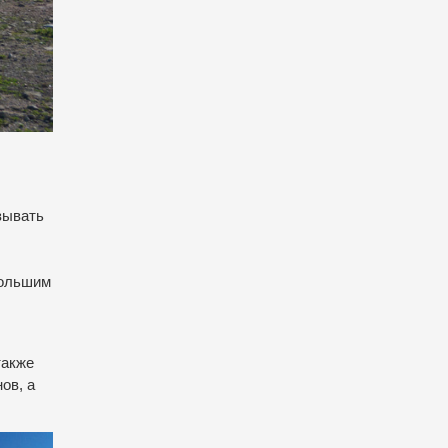
зывать
большим
также
ов, а