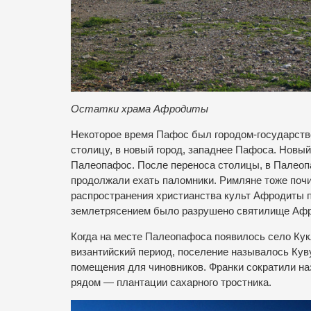
Остатки храма Афродиты
Некоторое время Пафос был городом-государств
столицу, в новый город, западнее Пафоса. Новы
Палеопафос. После переноса столицы, в Палео
продолжали ехать паломники. Римляне тоже почи
распространения христианства культ Афродиты п
землетрясением было разрушено святилище Афро
Когда на месте Палеопафоса появилось село Кукл
византийский период, поселение называлось Кувук
помещения для чиновников. Франки сократили наз
рядом — плантации сахарного тростника.