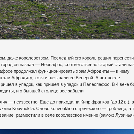
ом, даже королевством. Последний его король решил перенести
й город он назвал — Неопафос, соответственно старый стали на
пафосе продолжал функционировать храм Афродиты — к нему
тали Афродиту, хотя и называли ее Венерой. А вот после
ришел в упадок, как пришел в упадок и Палеопафос. В 4 веке 
диты, и о бывшей столице все забыли.
ия — неизвестно. Еще до прихода на Кипр франков (до 12 в.), в
лия Kouvouklia. Слово kouvouklion с греческого — гробница, а 
вание, разместили в селе королевское имение (замок) Лузиньян