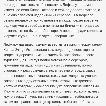
легенда стоит того, чтобы посетить Лефкару — самое
известное село Кипра, которое и сейчас делает кружева, а
еще оно славится изделиями из серебра. Я в Лефкаре
бывал неоднократно, но впервые я сюда поехал вовсе не
ради кружев и серебра, и не из-за да Винчи — я тогда еще
не знал, что он бывал в Лефкаре. А поехал я ради колорита
и архитектуры — а они здесь невероятные.
Лефкару называют самым известным туристическим селом
Кипра. Это действительно так, ведь среди всех горных
кипрских деревень именно здесь бывает больше всего
туристов. Для них тут полно магазинов с серебром,
кружевными изделиями и другими сувенирами, полно
столовых и ресторанчиков, но, в первую очередь, здесь
полно невероятных, извилистых, узких мощеных улочек,
закованных в двухэтажные стены старинных домиков,
часть из которых, к сожалению, уже заброшена жителями.
Улочки эти то стремительно катятся вниз, то, кряхтя, лезут
круто вверх. И туристы за ними находятся, набегаются, а
затем возвращаются в центр села, чтобы попробовать