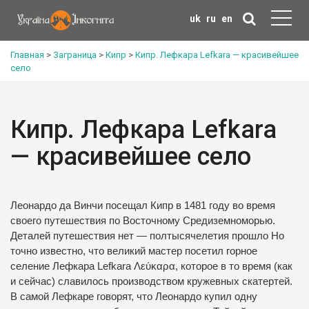
uk
ru
en
Главная
>
Заграница
>
Кипр
>
Кипр. Лефкара Lefkara — красивейшее
село
Кипр. Лефкара Lefkara
— красивейшее село
Леонардо да Винчи посещал Кипр в 1481 году во время
своего путешествия по Восточному Средиземноморью.
Деталей путешествия нет — полтысячелетия прошло Но
точно известно, что великий мастер посетил горное
селение Лефкара Lefkara Λεύκαρα, которое в то время (как
и сейчас) славилось производством кружевных скатертей.
В самой Лефкаре говорят, что Леонардо купил одну