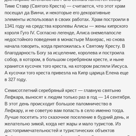
Тиме Ставр (Святого Креста) — считается, что этот храм
посещал да Винчи, и некоторые его декоративные
элементы использовал в своих работах. Храм построили в
1341 году на средства королевы Алисы — жены кипрского
короля Гуго IV. Согласно легенде, Алиса онемелапосле
недостойного поведения в монастыре Махерас, но снова
начала говорить, когда приложилась к Святому Кресту. В
благодарность Богу за исцеление, королева и построила
собор, в котором, в большом серебряном кресте, и ныне
хранится кусочек того креста, на котором распяли Иисуса.
А кусочки того креста привезла на Кипр царица Елена еще
в 327 году.
Семисотлетний серебряный крест — главную святыню
Лефкара, выносят к людям только раз в год — 14 сентября.
В этот день происходит большое паломничество в
Лефкару, и не советую вам попасть в село именно тогда.
Лучше посетить это сказочное поселение в будний день, и
желательно зимой, когда нет жары и мало туристов. Из
достопримечательностей и туристических объектов