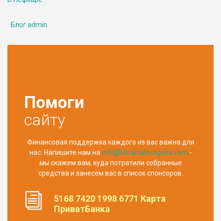
Блог admin
Помоги
сайту
Финансовая поддержка каждого из вас важна для
нас. Напишите нам на
info@UkrainaIncognita.com
-
мы скажем вам, куда потратили собранные
средства и занесем вас в список спонсоров.
5168 7420 1998 6771 Карта
ПриватБанка