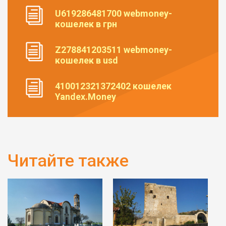
U619286481700 webmoney-
кошелек в грн
Z278841203511 webmoney-
кошелек в usd
410012321372402 кошелек
Yandex.Money
Читайте также