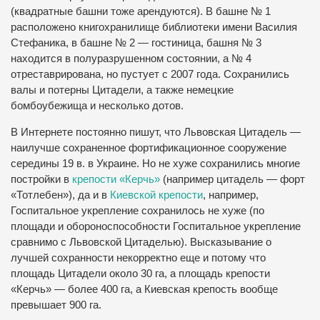
(квадратные башни тоже арендуются). В башне № 1
расположено книгохранилище библиотеки имени Василия
Стефаника, в башне № 2 — гостиница, башня № 3
находится в полуразрушенном состоянии, а № 4
отреставрирована, но пустует с 2007 года. Сохранились
валы и потерны Цитадели, а также немецкие
бомбоубежища и несколько дотов.
В Интернете постоянно пишут, что Львовская Цитадель —
наилучше сохраненное фортификационное сооружение
середины 19 в. в Украине. Но не хуже сохранились многие
постройки в
крепости «Керчь»
(например цитадель — форт
«Тотлебен»), да и в
Киевской крепости
, например,
Госпитальное укрепление сохранилось не хуже (по
площади и обороноспособности Госпитальное укрепление
сравнимо с Львовской Цитаделью). Высказывание о
лучшей сохранности некорректно еще и потому что
площадь Цитадели около 30 га, а площадь крепости
«Керчь» — более 400 га, а Киевская крепость вообще
превышает 900 га.