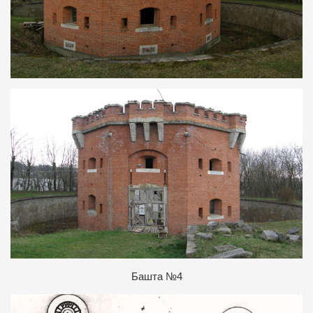
Б
ашта №4