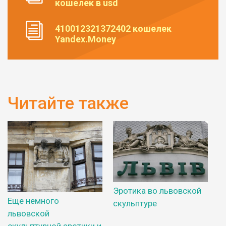
кошелек в usd
410012321372402 кошелек
Yandex.Money
Читайте также
Эротика во львовской
Еще немного
скульптуре
львовской
скульптурной эротики и