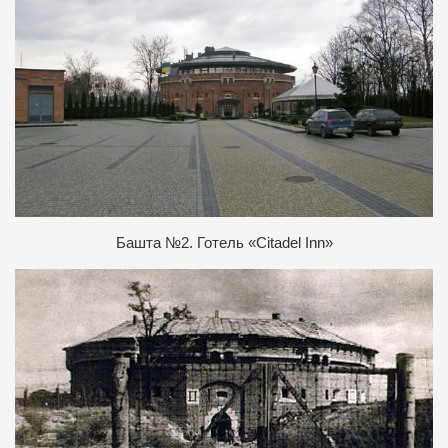
Б
ашта №2. Готель «Сitadel Іnn»