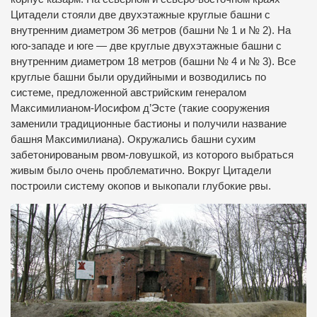
Цитадели стояли две двухэтажные круглые башни с
внутренним диаметром 36 метров (башни № 1 и № 2). На
юго-западе и юге — две круглые двухэтажные башни с
внутренним диаметром 18 метров (башни № 4 и № 3). Все
круглые башни были орудийными и возводились по
системе, предложенной австрийским генералом
Максимилианом-Иосифом д’Эсте (такие сооружения
заменили традиционные бастионы и получили название
башня Максимилиана). Окружались башни сухим
забетонированым рвом-ловушкой, из которого выбраться
живым было очень проблематично. Вокруг Цитадели
построили систему окопов и выкопали глубокие рвы.