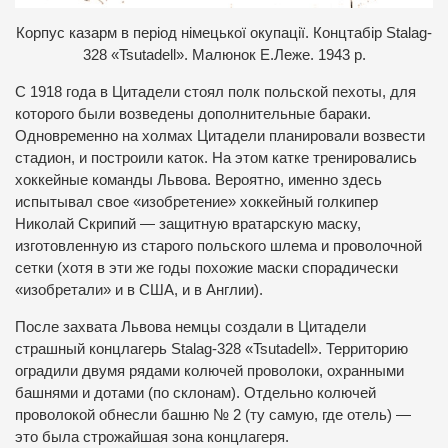
К
орпус казарм в період німецької окупації. Концтабір Stalag-
328 «Tsutadell». Малюнок Е.Леже. 1943 р.
С 1918 года в Цитадели стоял полк польской пехоты, для
которого были возведены дополнительные бараки.
Одновременно на холмах Цитадели планировали возвести
стадион, и построили каток. На этом катке тренировались
хоккейные команды Львова. Вероятно, именно здесь
испытывал свое «изобретение» хоккейный голкипер
Николай Скрипий — защитную вратарскую маску,
изготовленную из старого польского шлема и проволочной
сетки (хотя в эти же годы похожие маски спорадически
«изобретали» и в США, и в Англии).
После захвата Львова немцы создали в Цитадели
страшный концлагерь Stalag-328 «Tsutadell». Территорию
оградили двумя рядами колючей проволоки, охранными
башнями и дотами (по склонам). Отдельно колючей
проволокой обнесли башню № 2 (ту самую, где отель) —
это была строжайшая зона концлагеря.