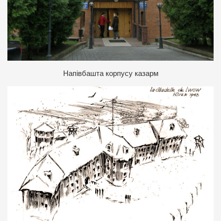
Н
апівбашта корпусу казарм