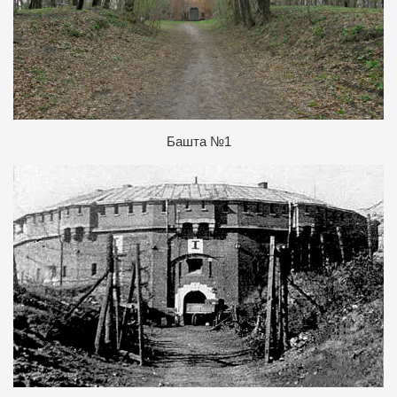
Б
ашта №1