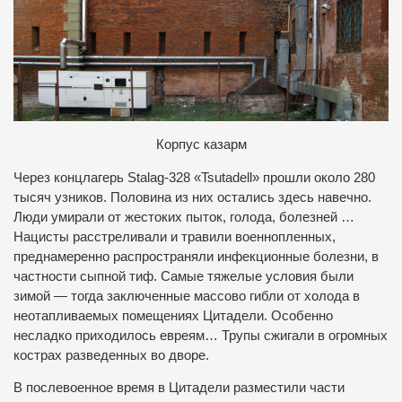
К
орпус казарм
Через концлагерь Stalag-328 «Tsutadell» прошли около 280
тысяч узников. Половина из них остались здесь навечно.
Люди умирали от жестоких пыток, голода, болезней …
Нацисты расстреливали и травили военнопленных,
преднамеренно распространяли инфекционные болезни, в
частности сыпной тиф. Самые тяжелые условия были
зимой — тогда заключенные массово гибли от холода в
неотапливаемых помещениях Цитадели. Особенно
несладко приходилось евреям… Трупы сжигали в огромных
кострах разведенных во дворе.
В послевоенное время в Цитадели разместили части