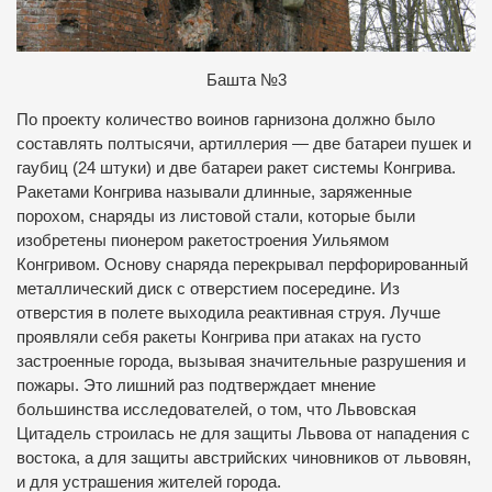
Б
ашта №3
По проекту количество воинов гарнизона должно было
составлять полтысячи, артиллерия — две батареи пушек и
гаубиц (24 штуки) и две батареи ракет системы Конгрива.
Ракетами Конгрива называли длинные, заряженные
порохом, снаряды из листовой стали, которые были
изобретены пионером ракетостроения Уильямом
Конгривом. Основу снаряда перекрывал перфорированный
металлический диск с отверстием посередине. Из
отверстия в полете выходила реактивная струя. Лучше
проявляли себя ракеты Конгрива при атаках на густо
застроенные города, вызывая значительные разрушения и
пожары. Это лишний раз подтверждает мнение
большинства исследователей, о том, что Львовская
Цитадель строилась не для защиты Львова от нападения с
востока, а для защиты австрийских чиновников от львовян,
и для устрашения жителей города.