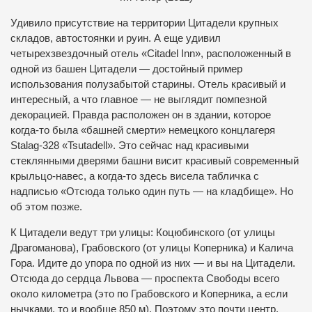
Удивило присутствие на территории Цитадели крупных
складов, автостоянки и руин. А еще удивил
четырехзвездочный отель «Сitadel Іnn», расположенный в
одной из башен Цитадели — достойный пример
использования полузабытой старины. Отель красивый и
интересный, а что главное — не выглядит помпезной
декорацией. Правда расположен он в здании, которое
когда-то была «башней смерти» немецкого концлагеря
Stalag-328 «Tsutadell». Это сейчас над красивыми
стеклянными дверями башни висит красивый современный
крыльцо-навес, а когда-то здесь висела табличка с
надписью «Отсюда только один путь — на кладбище». Но
об этом позже.
К Цитадели ведут три улицы: Коцюбинского (от улицы
Драгоманова), Грабовского (от улицы Коперника) и Калича
Гора. Идите до упора по одной из них — и вы на Цитадели.
Отсюда до сердца Львова — проспекта Свободы всего
около километра (это по Грабовского и Коперника, а если
нычками, то и вообще 850 м). Поэтому это почти центр.