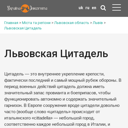
uk
ru
en
Главная
>
Міста та регіони
>
Львовская область
>
Львів
>
Львовская Цитадель
Львовская Цитадель
Цитадель — это внутреннее укрепление крепости,
фактически последний и самый мощный рубеж обороны. В
период военных действий цитадель должна иметь
значительный запас провианта и боеприпасов, чтобы
функционировать автономно и содержать значительный
гарнизон. В Европе сооружения вроде цитадели довольно
часто (вообще слово «цитадель» происходит от
итальянского «cittadella» — небольшой город,
соответственно каждое небольшой город в Италии, и