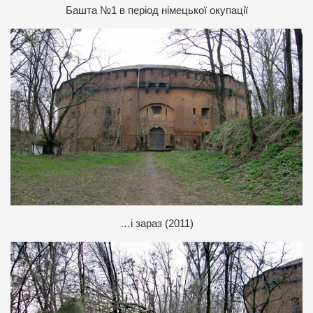
Б
ашта №1 в період німецької окупації
…і
зараз (2011)