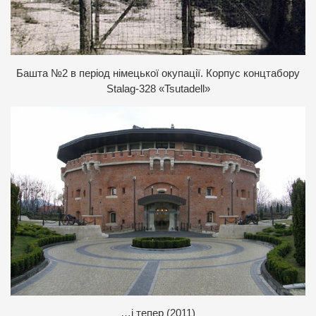
Б
ашта №2 в період німецької окупації. Корпус концтабору
Stalag-328 «Tsutadell»
…і тепер (2011)