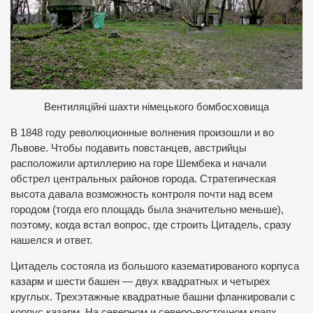
В
ентиляційні шахти німецького бомбосховища
В 1848 году революционные волнения произошли и во
Львове. Чтобы подавить повстанцев, австрийцы
расположили артиллерию на горе Шембека и начали
обстрел центральных районов города. Стратегическая
высота давала возможность контроля почти над всем
городом (тогда его площадь была значительно меньше),
поэтому, когда встал вопрос, где строить Цитадель, сразу
нашелся и ответ.
Цитадель состояла из большого казематированого корпуса
казарм и шести башен — двух квадратных и четырех
круглых. Трехэтажные квадратные башни фланкировали с
корпус казарм. На северном и северо-восточном краях