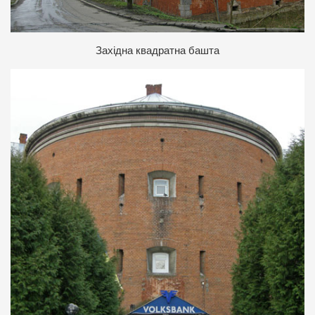
З
ахідна квадратна башта