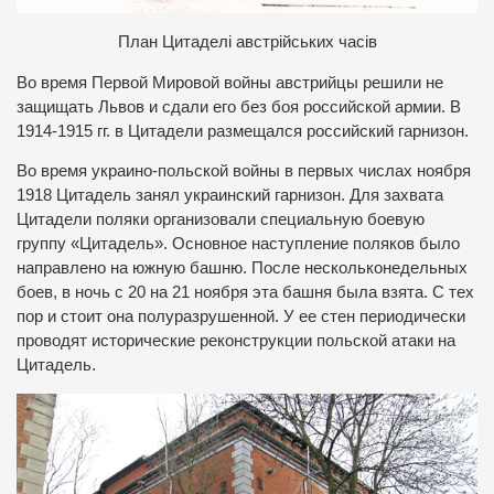
П
лан Цитаделі австрійських часів
Во время Первой Мировой войны австрийцы решили не
защищать Львов и сдали его без боя российской армии. В
1914-1915 гг. в Цитадели размещался российский гарнизон.
Во время украино-польской войны в первых числах ноября
1918 Цитадель занял украинский гарнизон. Для захвата
Цитадели поляки организовали специальную боевую
группу «Цитадель». Основное наступление поляков было
направлено на южную башню. После нескольконедельных
боев, в ночь с 20 на 21 ноября эта башня была взята. С тех
пор и стоит она полуразрушенной. У ее стен периодически
проводят исторические реконструкции польской атаки на
Цитадель.