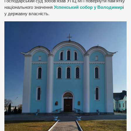
Господарський суд зобов’язав УПЦ МП повернути пам’ятку
національного значення
Успенський собор у Володимир
і
у державну власність.