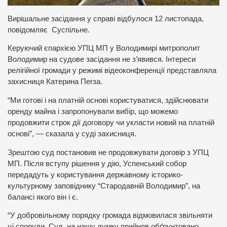
Вирішальне засідання у справі відбулося 12 листопада,
повідомляє Суспільне.
Керуючий єпархією УПЦ МП у Володимирі митрополит
Володимир на судове засідання не з’явився. Інтереси
релігійної громади у режимі відеоконференції представляла
захисниця Катерина Пегза.
“Ми готові і на платній основі користуватися, здійснювати
оренду майна і запропонували вибір, що можемо
продовжити строк дії договору чи укласти новий на платній
основі”, — сказала у суді захисниця.
Зрештою суд постановив не продовжувати договір з УПЦ
МП. Після вступу рішення у дію, Успенський собор
передадуть у користування державному історико-
культурному заповіднику “Стародавній Володимир”, на
балансі якого він і є.
“У добровільному порядку громада відмовилася звільняти
ці споруди. Суд, на нашу думку прийняв обґрунтовано