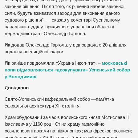
законне рішення. Після того, як рішення набере законної
сили, будуть вживатися заходи для виконання даного
судового рішення”, — сказав у коментарі Суспільному
начальник відділу юридичного управління обласної
держадміністрації Олександр Гаргола.
Як додав Олександр Гаргола, у відповідача є 20 днів для
подання апеляційної скарги.
Як раніше повідомляла «Україна Інкогніта», –
московські
попи відмовляються «деокупувати» Успенський собор
у Володимирі
Довідково
Свято-Успенський кафедральний собор —пам’ятка
сакральної архітектури XII століття.
Храм збудований за часів волинського князя Мстислава II
Ізяславича у 1160 році. Стіни храму гармонійно
розчленовані арками на півколонках; мав фрескові розписи;
перебудований у XVIII столітті. Загальний вигляд має