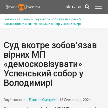
uk
ru
en
Головна
>
Новини
>
Суд вкотре зобов’язав вірних МП
«демосковізувати» Успенський собор у Володимирі
Суд вкотре зобов’язав
вірних МП
«демосковізувати»
Успенський собор у
Володимирі
Опубліковано
Дмитро Смотрич
12 Листопада, 2024