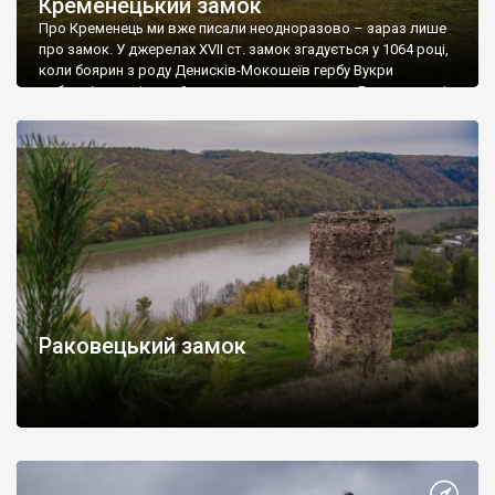
Кременецький замок
Про Кременець ми вже писали неодноразово – зараз лише
про замок. У джерелах XVII ст. замок згадується у 1064 році,
коли боярин з роду Денисків-Мокошеїв гербу Вукри
добровільно віддав його польському королю Болеславові
Сміливому. В Іпатьєвському літопису замок згадується у ХІІІ
ст. Відомо, що у 1226 році він витримав облогу військ
угорського королевича Андрія. Згодом, […]
Раковецький замок