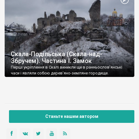
Скала-Подільська (Скала-над-
Збручем). Частина І. Замок
Перші укріплення в Скалі виникли ще в ранньослов’янські
часи і являли собою дерев’яно-земляне городище.
Дерев’яний замок, скоріш за все, був спалений татаро-
монголами. На його місці у 1370-х роках князі Коріатовичі, які
володіли Поділлям з 1331 року, збудували кам’яну фортецю.
В той час Скала-над-Збручем наряду з Кам’янцем,
Червоногрудом, Бакотою та Брацлавом вважалася одним з
найбільших і найкраще укріплених міст Поділля.
Станьте нашим автором