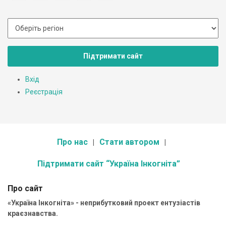
Підтримати сайт
Вхід
Реєстрація
Про нас
Стати автором
Підтримати сайт “Україна Інкогніта”
Про сайт
«Україна Інкогніта» - неприбутковий проект ентузіастів
краєзнавства.