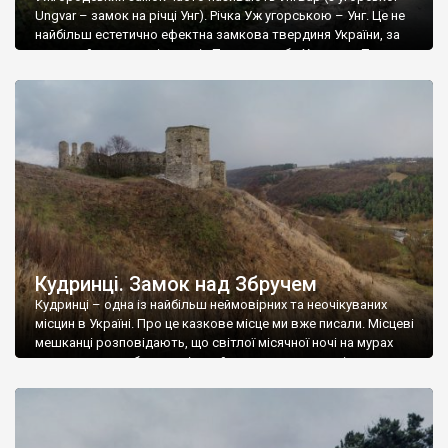
Ungvar – замок на річці Унг). Річка Уж угорською – Унг. Це не
найбільш естетично ефектна замкова твердиня України, за
красою його не порівняти із Паланком або Хотином. Тут
немає високих башт, мальовничих зубців і шпилів, але для
прихильників фортифікаційної архітектури Ужгородський
замок – прекрасна локація. І хочемо […]
Кудринці. Замок над Збручем
Кудринці – одна із найбільш неймовірних та неочікуваних
місцин в Україні. Про це казкове місце ми вже писали. Місцеві
мешканці розповідають, що світлої місячної ночі на мурах
замку можна побачити жіночий силует – привид дівчини-
бранки, живцем замурованої турками в одну із стін. Ну який
же замок обійдеться без такої легенди. А турки дійсно
здобували замок. […]