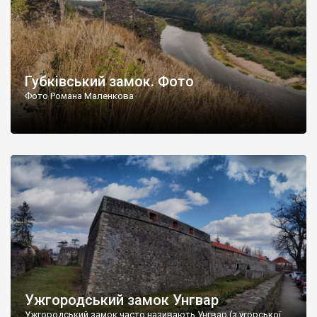
Губківський замок. Фото
Фото Романа Маленкова
Ужгородський замок Унгвар
Ужгородський замок часто називають Унгвар (з угорської