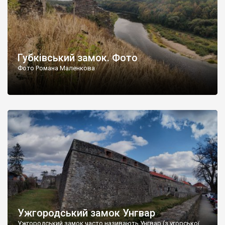
Губківський замок. Фото
Фото Романа Маленкова
Ужгородський замок Унгвар
Ужгородський замок часто називають Унгвар (з угорської