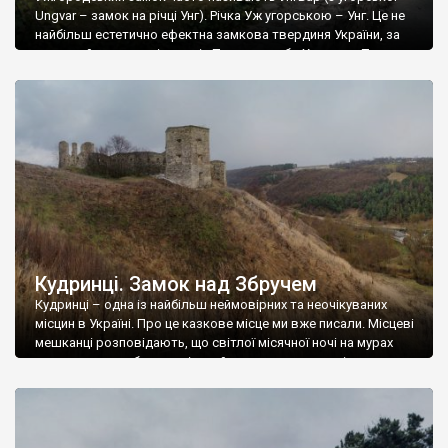
Ungvar – замок на річці Унг). Річка Уж угорською – Унг. Це не
найбільш естетично ефектна замкова твердиня України, за
красою його не порівняти із Паланком або Хотином. Тут
немає високих башт, мальовничих зубців і шпилів, але для
прихильників фортифікаційної архітектури Ужгородський
замок – прекрасна локація. І хочемо […]
Кудринці. Замок над Збручем
Кудринці – одна із найбільш неймовірних та неочікуваних
місцин в Україні. Про це казкове місце ми вже писали. Місцеві
мешканці розповідають, що світлої місячної ночі на мурах
замку можна побачити жіночий силует – привид дівчини-
бранки, живцем замурованої турками в одну із стін. Ну який
же замок обійдеться без такої легенди. А турки дійсно
здобували замок. […]