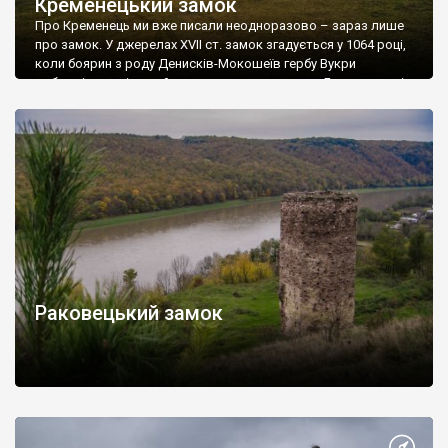
Кременецький замок
Про Кременець ми вже писали неодноразово – зараз лише
про замок. У джерелах XVII ст. замок згадується у 1064 році,
коли боярин з роду Денисків-Мокошеїв гербу Вукри
добровільно віддав його польському королю Болеславові
Сміливому. В Іпатьєвському літопису замок згадується у ХІІІ
ст. Відомо, що у 1226 році він витримав облогу військ
угорського королевича Андрія. Згодом, […]
Раковецький замок