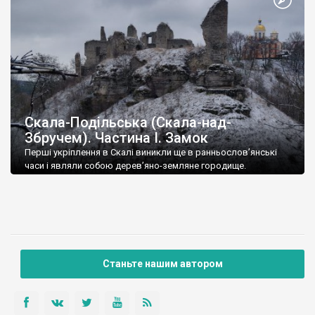
Скала-Подільська (Скала-над-
Збручем). Частина І. Замок
Перші укріплення в Скалі виникли ще в ранньослов’янські
часи і являли собою дерев’яно-земляне городище.
Дерев’яний замок, скоріш за все, був спалений татаро-
монголами. На його місці у 1370-х роках князі Коріатовичі, які
володіли Поділлям з 1331 року, збудували кам’яну фортецю.
В той час Скала-над-Збручем наряду з Кам’янцем,
Червоногрудом, Бакотою та Брацлавом вважалася одним з
найбільших і найкраще укріплених міст Поділля.
Станьте нашим автором