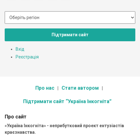
Підтримати сайт
Вхід
Реєстрація
Про нас
Стати автором
Підтримати сайт “Україна Інкогніта”
Про сайт
«Україна Інкогніта» - неприбутковий проект ентузіастів
краєзнавства.