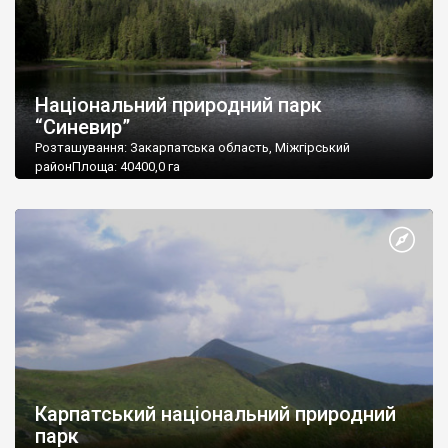
Національний природний парк
“Синевир”
Розташування: Закарпатська область, Міжгірський
районПлоща: 40400,0 га
Підпорядкування: Міністерство охорони навколишнього
природного середовища України
Поштова адреса: 90041, Закарпатська обл., Міжгірський р-н,
с. Синевир
Телефон - (03146) 2-76-18, 2-76-12. Факс - (03146) 2-77-40
Карпатський національний природний
парк