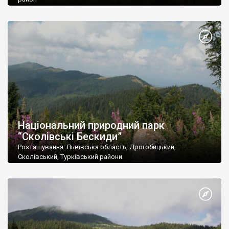
Площа: 39159,3 га
Національний природний парк
“Сколівські Бескиди”
Розташування: Львівська область, Дрогобицький,
Сколівський, Турківський райони
Площа: 35261,0 га
Підпорядкування: Державний комітет лісового господарства
України
Поштова адреса: 82600, Львівська обл., Сколівський р-н, м.
Сколе, вул. Кн. Святослава, 3
Тел./факс: (03251) 2-14-11
E-mail: beskydy2005@ukr.net