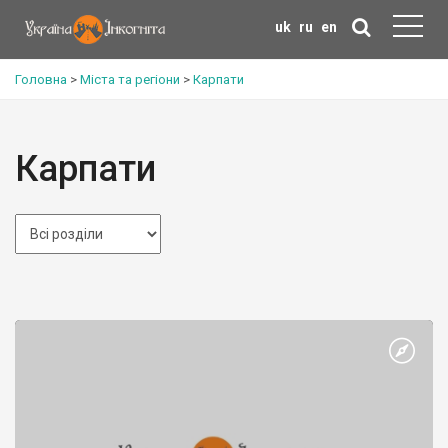
uk
ru
en
Головна
>
Міста та регіони
>
Карпати
Карпати