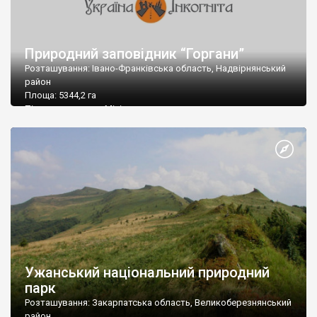
Природний заповідник “Горгани”
Розташування: Івано-Франківська область, Надвірнянський
район
Площа: 5344,2 га
Підпорядкування: Міністерство охорони навколишнього
природного середовища України
Поштова адреса: 78400, Івано-Франківська область, м.
Надвірна,
вул. Комарова, 7
Тел/факс: (03475) 2 04 82, 2 04 80
Е-mail: gorgany@nadvirna.com.ua
Ужанський національний природний
парк
Розташування: Закарпатська область, Великоберезнянський
район