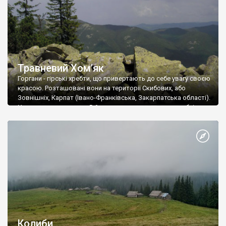
Травневий Хом’як
Горгани - гірські хребти, що привертають до себе увагу своєю
красою. Розташовані вони на території Скибових, або
Зовнішніх, Карпат (Івано-Франківська, Закарпатська області).
Усього нараховується 5-6 практично паралельних хребтів
(шириною до 40 км, довжиною близько 75 км), перерізаних
глибокими долинами численних річок. Південна границя
Горган проходить по Головному Вододільному Хребті
(відокремлює річки басейнів Дністра і Дунаю).
Колиби