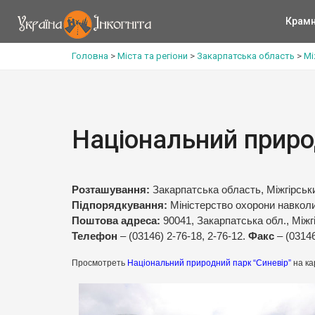
Крам
Головна
>
Міста та регіони
>
Закарпатська область
>
Мі
Національний приро
Розташування:
Закарпатська область, Міжгірськ
Підпорядкування:
Міністерство охорони навкол
Поштова адреса:
90041, Закарпатська обл., Міжгі
Телефон
– (03146) 2-76-18, 2-76-12.
Факс
– (0314
Просмотреть
Національний природний парк “Синевір”
на ка