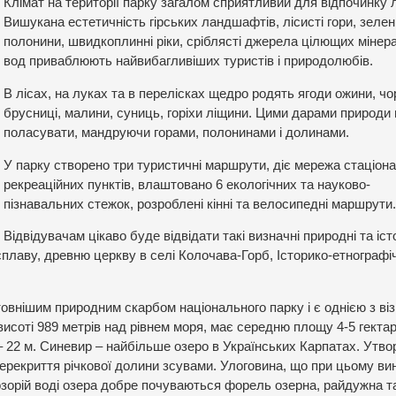
Клімат на території парку загалом сприятливий для відпочинку 
Вишукана естетичність гірських ландшафтів, лісисті гори, зелен
полонини, швидкоплинні ріки, сріблясті джерела цілющих мінер
вод приваблюють найвибагливіших туристів і природолюбів.
В лісах, на луках та в перелісках щедро родять ягоди ожини, чо
брусниці, малини, суниць, горіхи ліщини. Цими дарами природи
поласувати, мандруючи горами, полонинами і долинами.
У парку створено три туристичні маршрути, діє мережа стаціон
рекреаційних пунктів, влаштовано 6 екологічних та науково-
пізнавальних стежок, розроблені кінні та велосипедні маршрути.
Відвідувачам цікаво буде відвідати такі визначні природні та іст
і сплаву, древню церкву в селі Колочава-Горб, Історико-етнографі
нішим природним скарбом національного парку і є однією з ві
исоті 989 метрів над рівнем моря, має середню площу 4-5 гектарі
 22 м. Синевир – найбільше озеро в Українських Карпатах. Утв
перекриття річкової долини зсувами. Улоговина, що при цьому ви
озорій воді озера добре почуваються форель озерна, райдужна т