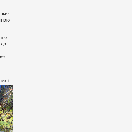
 яких
тного
, що
 до
езі
них і