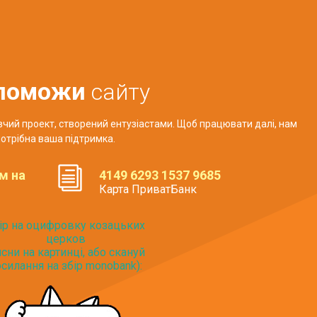
поможи
сайту
авчий проект, створений ентузіастами. Щоб працювати далі, нам
отрібна ваша підтримка.
м на
4149 6293 1537 9685
Карта ПриватБанк
ір на оцифровку козацьких
церков
исни на картинці, або скануй
силання на збір monobank):