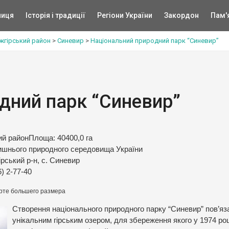
ниця
Історія і традиції
Регіони України
Закордон
Пам'
жгірський район
>
Синевир
>
Національний природний парк “Синевир”
дний парк “Синевир”
ий районПлоща: 40400,0 га
ишнього природного середовища України
рський р-н, с. Синевир
6) 2-77-40
рте большего размера
Створення національного природного парку “Синевир” пов’яз
унікальним гірським озером, для збереження якого у 1974 ро