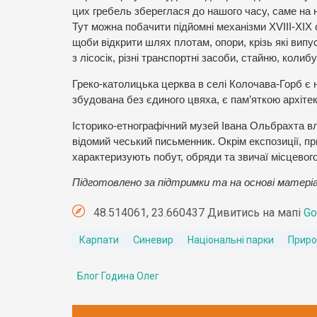
цих гребель збереглася до нашого часу, саме на 
Тут можна побачити підйомні механізми XVIII-XIX ст
щоби відкрити шлях плотам, опори, крізь які вип
з лісосік, різні транспортні засоби, стайню, колибу
Греко-католицька церква в селі Колочава-Горб є 
збудована без єдиного цвяха, є пам’яткою архітек
Історико-етнографічний музей Івана Ольбрахта в
відомий чеський письменник. Окрім експозиції, пр
характеризують побут, обряди та звичаї місцевог
Підготовлено за підтримки та на основі матеріа
48.514061, 23.660437 Дивитись на мапі
Go
Карпати
Синевир
Національні парки
Приро
Блог Година Олег