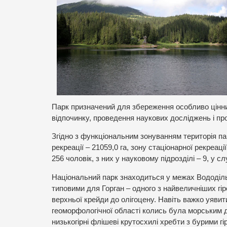
Парк призначений для збереження особливо цінних
відпочинку, проведення наукових досліджень і пр
Згідно з функціональним зонуванням територія па
рекреації – 21059,0 га, зону стаціонарної рекреац
256 чоловік, з них у науковому підрозділі – 9, у сл
Національний парк знаходиться у межах Вододіль
типовими для Горган – одного з найвеличніших гір
верхньої крейди до олігоцену. Навіть важко уяви
геоморфологічної області колись була морським 
низькогірні флішеві крутосхилі хребти з бурими 