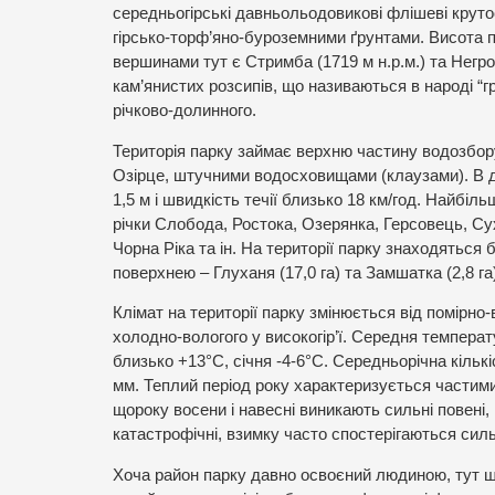
середньогірські давньольодовикові флішеві крут
гірсько-торф’яно-буроземними ґрунтами. Висота п
вершинами тут є Стримба (1719 м н.р.м.) та Негро
кам’янистих розсипів, що називаються в народі “г
річково-долинного.
Територія парку займає верхню частину водозбору 
Озірце, штучними водосховищами (клаузами). В д
1,5 м і швидкість течії близько 18 км/год. Найбіль
річки Слобода, Ростока, Озерянка, Герсовець, Су
Чорна Ріка та ін. На території парку знаходяться
поверхнею – Глуханя (17,0 га) та Замшатка (2,8 га
Клімат на території парку змінюється від помірно
холодно-вологого у високогір’ї. Середня темпера
близько +13°С, січня -4-6°С. Середньорічна кількі
мм. Теплий період року характеризується частим
щороку восени і навесні виникають сильні повені, і
катастрофічні, взимку часто спостерігаються силь
Хоча район парку давно освоєний людиною, тут 