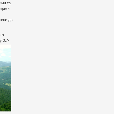
ими та
вищими
ного до
 та
 0,7-