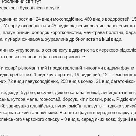
 Рослинний світ тут
рекові і букові ліси та луки.
судинних рослин, 24 види мохоподібних, 460 видів водоростей, 1
в. У парку охороняється 45 видів рідкісних рослин, занесених до
ка, плаун річний, холодок коротколистий, меч-трава болотна, бар
а, лунарія оживаюча, журавлина дрібнолиста та інші види.
слинних угруповань, в основному відкритих та смереково-рідколі
в та гірськососново-сфагнового криволісся.
“Синевир” різноманітний і представлений типовими видами фауни
идів хребетних: 1 вид круглоротих, 19 видів риб, 12 – земноводн
етних 72 види павукоподібних, 258 видів комах, 31 вид багатоніжок
 ведмедя бурого, косулю, дикого кабана, вовка, лисицю та інші в
ка, кутора мала, горностай, борсук, кіт лісовий, рись. Рідкісни
й, завирушка альпійська, пугач, змієїд, плазунів – гадюка звича
 карпатський і альпійський. Всього з фауни природного парку до
опейського червоного списку – 9 видів, серед яких вовк, бурий в