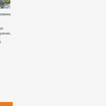
еревину
що
руючих.
й