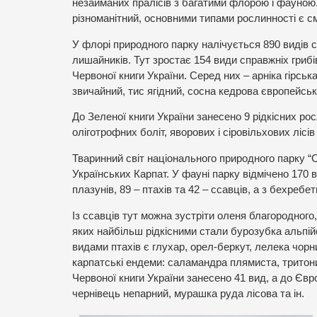
незайманих пралісів з багатими флорою і фауною.
різноманітний, основними типами рослинності є сме
У флорі природного парку налічується 890 видів 
лишайників. Тут зростає 154 види справжніх грибі
Червоної книги України. Серед них – арніка гірсь
звичайний, тис ягідний, сосна кедрова європейськ
До Зеленої книги України занесено 9 рідкісних ро
оліготрофних боліт, яворових і сіровільхових лісі
Тваринний світ національного природного парку 
Українських Карпат. У фауні парку відмічено 170 в
плазунів, 89 – птахів та 42 – ссавців, а з бехреб
Із ссавців тут можна зустріти оленя благородного,
яких найбільш рідкісними стали бурозубка альпійсь
видами птахів є глухар, орел-беркут, лелека чорни
карпатські ендеми: саламандра плямиста, тритони
Червоної книги України занесено 41 вид, а до Євр
чернівець непарний, мурашка руда лісова та ін.