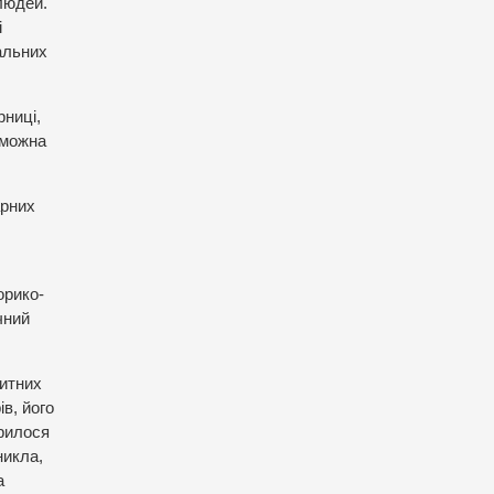
людей.
і
альних
рниці,
 можна
арних
орико-
чний
зитних
в, його
орилося
никла,
а