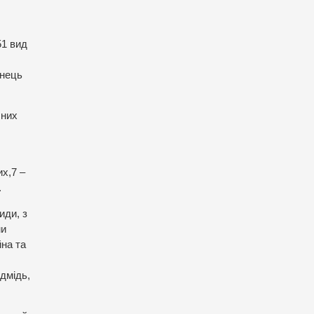
51 вид
анець
сних
их,7 –
.
иди, з
ми
йна та
едмідь,