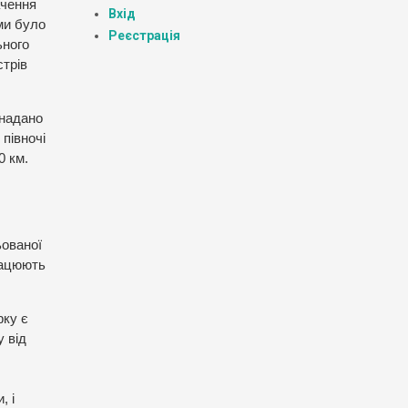
ачення
Вхід
ми було
Реєстрація
ьного
стрів
 надано
 півночі
0 км.
ьованої
працюють
рку є
у від
, і