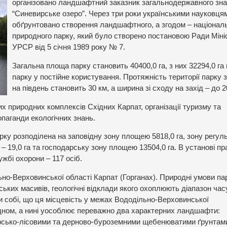
організовано ландшафтний заказник загальнодержавного зн
“Синевирське озеро”. Через три роки українськими науковця
обґрунтовано створення ландшафтного, а згодом – націонал
природного парку, який було створено постановою Ради Міні
УРСР від 5 січня 1989 року № 7.
Загальна площа парку становить 40400,0 га, з них 32294,0 га
парку у постійне користування. Протяжність території парку з
на південь становить 30 км, а ширина зі сходу на захід – до 2
 природних комплексів Східних Карпат, організації туризму та
опаганди екологічних знань.
рку розподілена на заповідну зону площею 5818,0 га, зону регул
ії – 19,0 га та господарську зону площею 13504,0 га. В установі 
ужбі охорони – 117 осіб.
но-Верховинської області Карпат (Горганах). Природні умови па
ських масивів, геологічні відклади якого охоплюють діапазон час
ти собі, що ця місцевість у межах Вододільно-Верховинської
дном, а нині уособлює переважно два характерних ландшафти:
гірсько-лісовими та дерново-буроземними щебенюватими ґрунтами