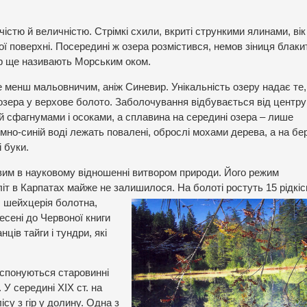
тю й величністю. Стрімкі схили, вкриті стрункими ялинами, вік
ї поверхні. Посередині ж озера розмістився, немов зіниця блаки
ир ще називають Морським оком.
е менш мальовничим, аніж Синевир. Унікальність озеру надає те
зера у верхове болото. Заболочування відбувається від центру
й сфагнумами і осоками, а сплавина на середині озера – лише
но-синій воді лежать повалені, оброслі мохами дерева, а на бер
і буки.
вим в науковому відношенні витвором природи. Його режим
іт в Карпатах майже не залишилося. На болоті ростуть 15 рідкіс
, шейхцерія болотна,
есені до Червоної книги
ців тайги і тундри, які
експонуються старовинні
 У середині XIX ст. на
ісу з гір у долину. Одна з