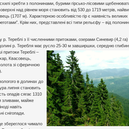
осхилі хребти з полонинами, бурими гірсько-лісовими щебенюват
оверхні над рівнем моря становить від 530 до 1719 метрів, най
вець (1707 м). Характерною особливістю гір є наявність великих
реготами”. Крім них, представлені всі типи рельєфу – від полонин
р. Тереблі з її численними притоками, озерами Синевир (4,2 га)
олині р. Теребля має русло 25-30 м завширшки, середню глибину
ші притоки
Тереблі –
хар, Квасовець,
 болота зі сферичною
).
-вологого в долинах до
тура липня становить
сть опадів сягає 1310
и зливами, майже
ноді навіть
ні снігопади.
ще збереглося чимало