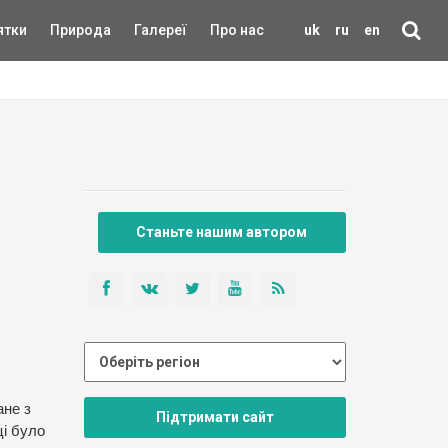
ятки
Природа
Галереї
Про нас
uk
ru
en
Станьте нашим автором
ане з
Підтримати сайт
ці було