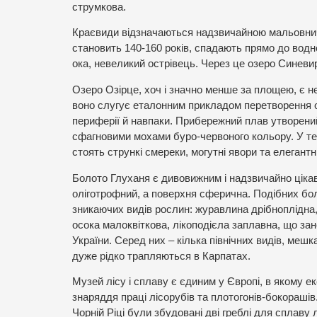
струмкова.
Краєвиди відзначаються надзвичайною мальовничіс
становить 140-160 років, спадають прямо до водно
ока, невеликий острівець. Через це озеро Синев
Озеро Озірце, хоч і значно менше за площею, є н
воно слугує еталонним прикладом перетворення о
периферії й навпаки. Прибережний плав утворени
сфагновими мохами буро-червоного кольору. У тем
стоять стрункі смереки, могутні явори та елегантн
Болото Глуханя є дивовижним і надзвичайно ціка
оліготрофний, а поверхня сферична. Подібних бол
зникаючих видів рослин: журавлина дрібноплідна
осока малоквіткова, лікоподієла заплавна, що зан
України. Серед них – кілька північних видів, мешкан
дуже рідко трапляються в Карпатах.
Музей лісу і сплаву є єдиним у Європі, в якому 
знаряддя праці лісорубів та плотогонів-бокорашів.
Чорній Ріці були збудовані дві греблі для сплаву л