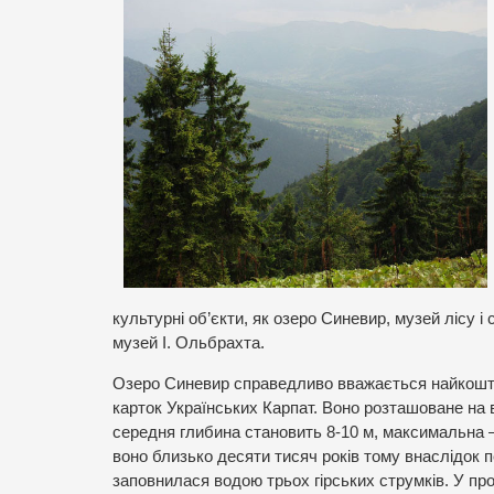
культурні об’єкти, як озеро Синевир, музей лісу 
музей І. Ольбрахта.
Озеро Синевир справедливо вважається найкоштов
карток Українських Карпат. Воно розташоване на в
середня глибина становить 8-10 м, максимальна –
воно близько десяти тисяч років тому внаслідок 
заповнилася водою трьох гірських струмків. У пр