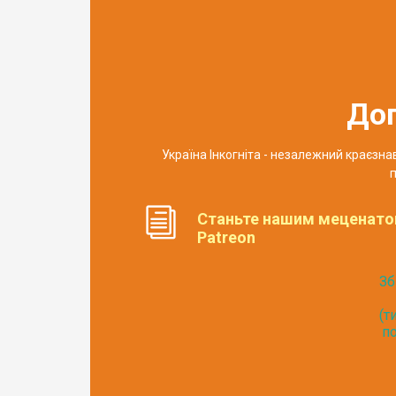
До
Україна Інкогніта - незалежний краєзн
п
Станьте нашим меценато
Patreon
Зб
(т
по