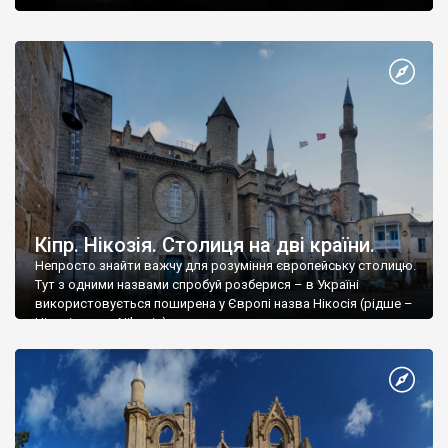
Кіпр. Нікозія. Столиця на дві країни.
Непросто знайти важчу для розуміння європейську столицю.
Тут з одними назвами спробуй розберися – в Україні
використовується поширена у Європі назва Нікосія (рідше –
Нікозія, англ. Nikosia).