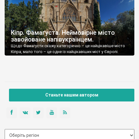
Кіпр. Фамагуста. Неймовірне місто
завойоване напівукраїнцем.
Щодо Фамагусти скажу категорично – це найцікавіше місто
Кіпра, мало того – це одне із найцікавіших міст у Європі.
Станьте нашим автором