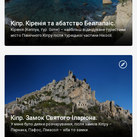
Кіпр. Кіренія та абатство Беллапаіс.
Кіренія (Kerinya, тур. Girne) – найбільш відвідуване туристами
місто Північного Кіпру після турецької частини Нікосії.
Кіпр. Замок Святого Іларіона.
У мене було деяке розчарування, після замків Кіпру –
Ларнака, Пафос, Лімасол – хіба то замки.