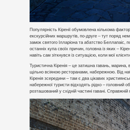
Популярність Кіренії обумовлена кількома фактора
екскурсійних маршрутів, по-друге – тут поряд нем
замок святого Ілларіона та абатство Беллапаіс, п
останніх купа своїх причин, головна із яких – Кір
навіть сам зіткнувся із ситуацією, коли мої клієн
Туристична Кіренія – це затишна гавань, марина,
щільно всіяною ресторанами, набережною. Від на
Кіренія зсередини – там є два цікавих християнськ
набережної туристи відходять рідко – головний об’є
розташований у східній частині гавані. Справжній