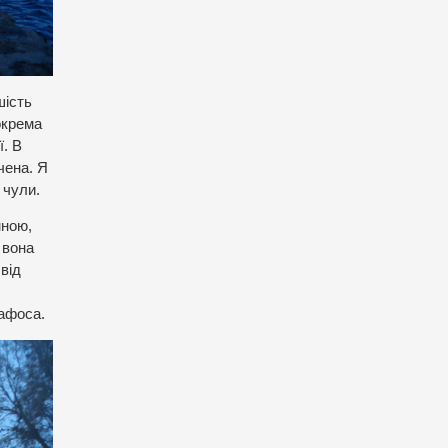
шість
окрема
ї. В
чена. Я
 чули.
мною,
 вона
від
Пафоса.