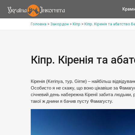
Крам
Головна
>
Закордон
>
Кіпр
>
Кіпр. Кіренія та абатство Б
Кіпр. Кіренія та аба
Кіренія (Kerinya, тур. Girne) – найбільш відвідува
Особисто я не скажу, що воно цікавіше за Фамагуст
січневий день набережна Кіренії забита людьми, р
такої ж днини я бачив пусту Фамагусту.