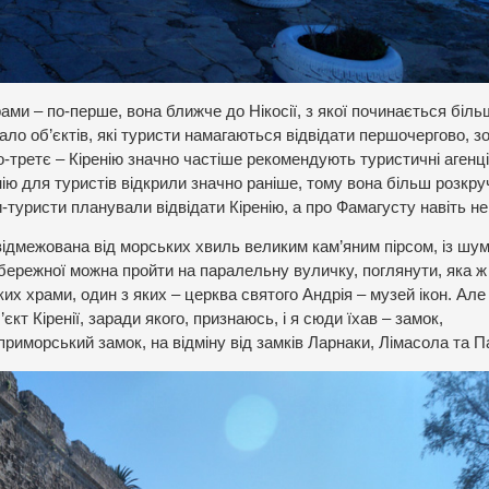
ми – по-перше, вона ближче до Нікосії, з якої починається біль
ало об’єктів, які туристи намагаються відвідати першочергово, з
о-третє – Кіренію значно частіше рекомендують туристичні агенці
енію для туристів відкрили значно раніше, тому вона більш розкру
ти-туристи планували відвідати Кіренію, а про Фамагусту навіть не
 відмежована від морських хвиль великим кам’яним пірсом, із шу
бережної можна пройти на паралельну вуличку, поглянути, яка ж
их храми, один з яких – церква святого Андрія – музей ікон. Але 
кт Кіренії, заради якого, признаюсь, і я сюди їхав – замок,
 приморський замок, на відміну від замків Ларнаки, Лімасола та 