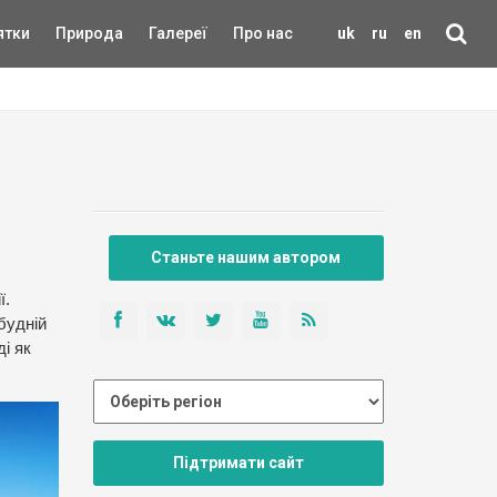
ятки
Природа
Галереї
Про нас
uk
ru
en
Станьте нашим автором
ї.
 будній
і як
Підтримати сайт