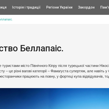
ниця
Історія і традиції
Регіони України
Закордон
Пам'
еллапаіс.
тство Беллапаіс.
не туристами місто Північного Кіпру після турецької частини Нікосі
у – це різні вагові категорії – Фамагуста супертяж, але навіть у
есторанчики працюють на повну, у фортеці купа відвідувачів, тод