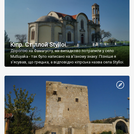
Кіпр. Стіллой Stylloi
Дорогою на Фамагусту, ми випадково потрапили у село
Mutluyaka - так було написано на в'їзному знаку. Пізніше я
з'ясував, що грецька, а відповідно кіпрська назва села Stylloi.