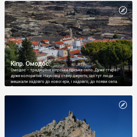
Кіпр. Омодос.
Омодос – традиційне кіпрське гірське село. Дуже старе і
дуже колоритне. Науковці стверджують, що тут люди
мешкали задовго до нової ери, і задовго, до появи села.
Омодос – не антична руїна.