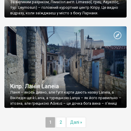
За великим рахунком, Лімасол англ. Limassol, грец. Λεμεσός,
тур. Leymosun) – головний курортний центр Кіпру. Це видно
відразу, коли заїжджаєш у місто з боку Ларнаки.
Кіпр. Ланія Laneia
Ланія – якось дивно, але Гугл карти дають назву Laneia, а
Вікіпедія ще й Lania, а турецькою Lanya – як його правильно –
хтозна, але грецькою Λάνεια – це дочка бога вина – п’яниці
Діоніса, відповідн
1
2
Далі »