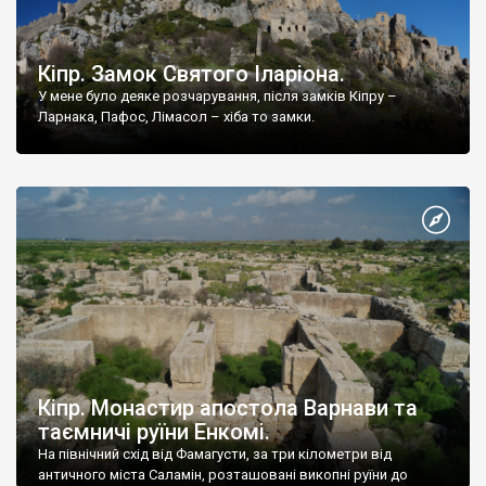
Кіпр. Замок Святого Іларіона.
У мене було деяке розчарування, після замків Кіпру –
Ларнака, Пафос, Лімасол – хіба то замки.
Кіпр. Монастир апостола Варнави та
таємничі руїни Енкомі.
На північний схід від Фамагусти, за три кілометри від
античного міста Саламін, розташовані викопні руїни до