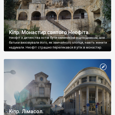
Кіпр. Монастир святого Неофіта.
Неофіт з дитинства хотів бути схимником-відлюдником, але
батьки виховували його, як звичайного хлопця, навіть женити
надумали. Неофіт страшно перелякався й утік в монастир.
Кіпр. Лімасол.