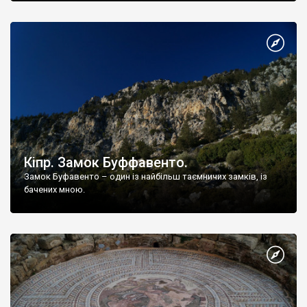
античного міста Енкомі (gr.
Кіпр. Замок Буффавенто.
Замок Буфавенто – один із найбільш таємничих замків, із
бачених мною.