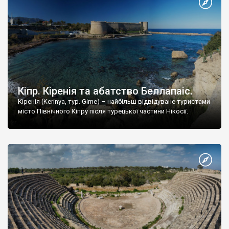
Кіпр. Кіренія та абатство Беллапаіс.
Кіренія (Kerinya, тур. Girne) – найбільш відвідуване туристами
місто Північного Кіпру після турецької частини Нікосії.