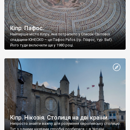
Кіпр. Пафос.
Найперше місто Кіпру, яке потрапило у Список Світової
спадщини ЮНЕСКО – це Пафос Pafos (гр. Πάφος, тур. Baf).
Його туди включили ще у 1980 році.
Кіпр. Нікозія. Столиця на дві країни.
Непросто знайти важчу для розуміння європейську столицю.
Тут з одними назвами спробуй розберися – в Україні