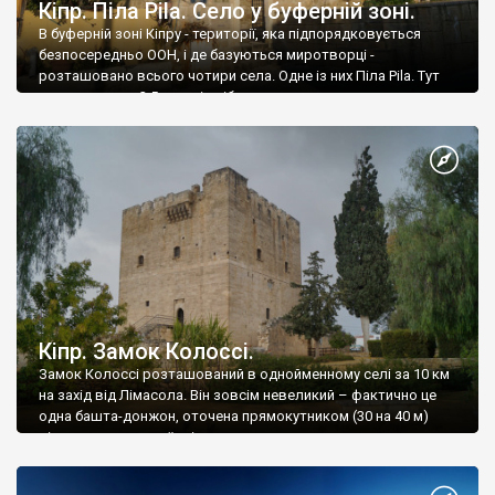
Кіпр. Піла Pila. Село у буферній зоні.
В буферній зоні Кіпру - території, яка підпорядковується
безпосередньо ООН, і де базуються миротворці -
розташовано всього чотири села. Одне із них Піла Pila. Тут
мешкає понад 2,5 тисячі осіб.
Кіпр. Замок Колоссі.
Замок Колоссі розташований в однойменному селі за 10 км
на захід від Лімасола. Він зовсім невеликий – фактично це
одна башта-донжон, оточена прямокутником (30 на 40 м)
відносно невисокої стіни.