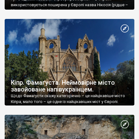
використовується поширена у Європі назва Нікосія (рідше –
Нікозія, англ. Nikosia).
Кіпр. Фамагуста. Неймовірне місто
завойоване напівукраїнцем.
Щодо Фамагусти скажу категорично – це найцікавіше місто
Кіпра, мало того – це одне із найцікавіших міст у Європі.