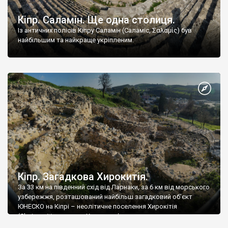
Кіпр. Саламін. Ще одна столиця.
Із античних полісів Кіпру Саламін (Саламіс, Σαλαμίς) був
найбільшим та найкраще укріпленим.
Кіпр. Загадкова Хирокитія.
За 33 км на південний схід від Ларнаки, за 6 км від морського
узбережжя, розташований найбільш загадковий об’єкт
ЮНЕСКО на Кіпрі – неолітичне поселення Хирокітія
(Choirocoitia; грецька: Χοιροκοιτία