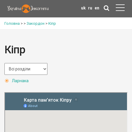
uk
ru
en
Головна
>
>
Закордон
>
Кіпр
Кіпр
Ларнака