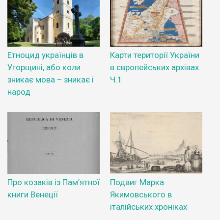
Етноцид українців в
Карти території України
Угорщині, або коли
в європейських архівах.
зникає мова – зникає і
Ч.1
народ
Про козаків із Пам’ятної
Подвиг Марка
книги Венеції
Якимовського в
італійських хроніках