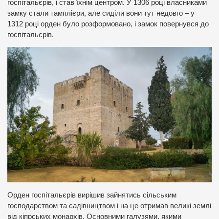
госпітальєрів, і став їхнім центром. У 1306 році власниками
замку стали тамплієри, але сиділи вони тут недовго – у
1312 році орден було розформовано, і замок повернувся до
госпітальєрів.
Орден госпітальєрів вирішив зайнятись сільським
господарством та садівництвом і на це отримав великі землі
від кіпрських монархів. Основними галузями, якими