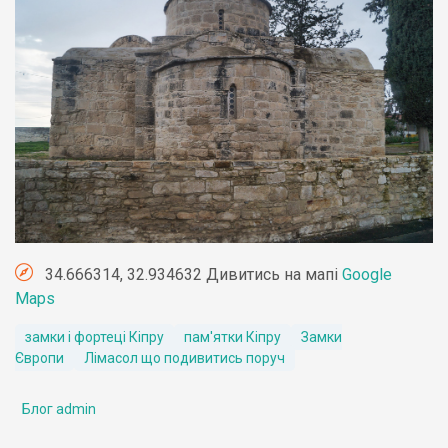
34.666314, 32.934632 Дивитись на мапі
Google
Maps
замки і фортеці Кіпру
пам'ятки Кіпру
Замки
Європи
Лімасол що подивитись поруч
Блог admin