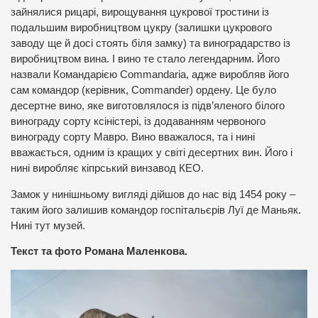
зайнялися рицарі, вирощування цукрової тростини із
подальшим виробництвом цукру (залишки цукрового
заводу ще й досі стоять біля замку) та виноградарство із
виробництвом вина. І вино те стало легендарним. Його
назвали Командарією Commandaria, адже виробляв його
сам командор (керівник, Commander) ордену. Це було
десертне вино, яке виготовлялося із підв’яленого білого
винограду сорту ксіністері, із додаванням червоного
винограду сорту Мавро. Вино вважалося, та і нині
вважається, одним із кращих у світі десертних вин. Його і
нині виробляє кіпрський винзавод КЕО.
Замок у нинішньому вигляді дійшов до нас від 1454 року –
таким його залишив командор госпітальєрів Луї де Маньяк.
Нині тут музей.
Текст та фото Романа Маленкова.