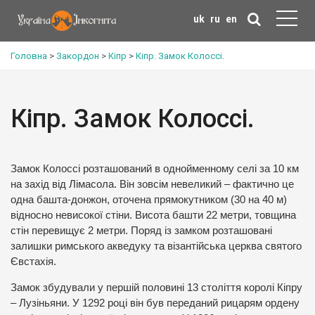
uk
ru
en
Головна
>
Закордон
>
Кіпр
>
Кіпр. Замок Колоссі.
Кіпр. Замок Колоссі.
Замок Колоссі розташований в однойменному селі за 10 км
на захід від Лімасола. Він зовсім невеликий – фактично це
одна башта-донжон, оточена прямокутником (30 на 40 м)
відносно невисокої стіни. Висота башти 22 метри, товщина
стін перевищує 2 метри. Поряд із замком розташовані
залишки римського акведуку та візантійська церква святого
Євстахія.
Замок збудували у першій половині 13 століття королі Кіпру
– Лузіньяни. У 1292 році він був переданий рицарям ордену