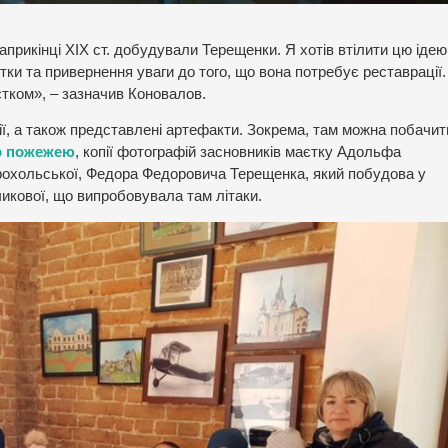
прикінці ХІХ ст. добудували Терещенки. Я хотів втілити цю ідею
тки та привернення уваги до того, що вона потребує реставрації.
єтком», – зазначив Коновалов.
ії, а також представлені артефакти. Зокрема, там можна побачит
о пожежею
, копії фотографій засновників маєтку Адольфа
рохольської, Федора Федоровича Терещенка, який побудова у
икової, що випробовувала там літаки.