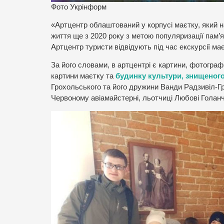
Фото Укрінформ
«Артцентр облаштований у корпусі маєтку, який на
життя ще з 2020 року з метою популяризації пам’я
Артцентр туристи відвідують під час екскурсії ма
За його словами, в артцентрі є картини, фотограф
картини маєтку та
будинку культури, знищеног
Грохольського та його дружини Ванди Радзивіл-Г
Червоному авіамайстерні, льотчиці Любові Голанч