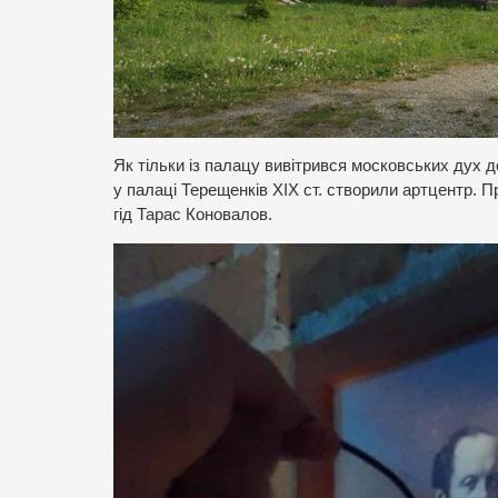
Як тільки із палацу вивітрився московських дух 
у палаці Терещенків ХІХ ст. створили артцентр. П
гід Тарас Коновалов.