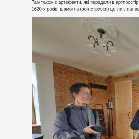
Там також є артефакти, які передали в артпростір
1620-х років, шамотна (вогнетривка) цегла з палац