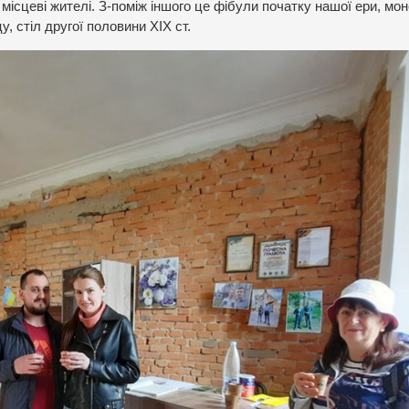
 місцеві жителі. З-поміж іншого це фібули початку нашої ери, мо
у, стіл другої половини ХІХ ст.