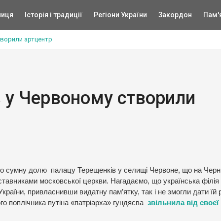
ниця
Історія і традиції
Регіони України
Закордон
Пам'
творили артцентр
в у Червоному створили
о сумну долю палацу Терещенків у селищі Червоне, що на Черні
тавниками московської церкви. Нагадаємо, що українська філія
 України, привласнивши видатну пам’ятку, так і не змогли дати їй 
го поплічника путіна «патріарха» гундяєва
звільнила від своєї