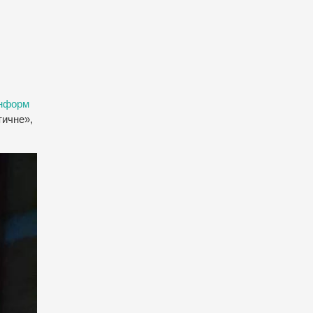
інформ
тичне»,