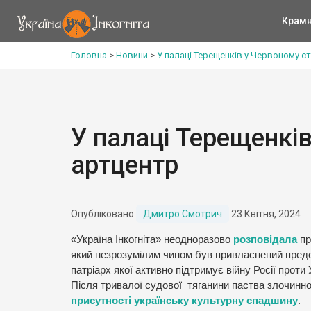
Крам
Головна
>
Новини
>
У палаці Терещенків у Червоному с
У палаці Терещенкі
артцентр
Опубліковано
Дмитро Смотрич
23 Квітня, 2024
«Україна Інкогніта» неодноразово
розповідала
пр
який незрозумілим чином був привласнений предс
патріарх якої активно підтримує війну Росії проти
Після тривалої судової тяганини паства злочинно
присутності українську культурну спадшину
.