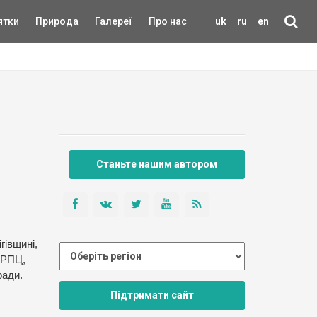
ятки
Природа
Галереї
Про нас
uk
ru
en
Станьте нашим автором
гівщині,
 РПЦ,
ради.
Підтримати сайт