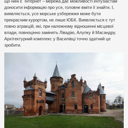
що нині є Інтернет – мережа дає можливості ентузіастам
доносити інформацію про усе, головне вміти її знайти. І,
виявляється, усе морське узбережжя може бути
прекрасним курортом, не лише ЮБК. Виявляється є тут
повно атракцій, які, при належному відношенні місцевої
влади, повноцінно замінять Лівадію, Алупку й Масандру.
Архітектурний комплекс у Василівці точно здатний це
зробити.