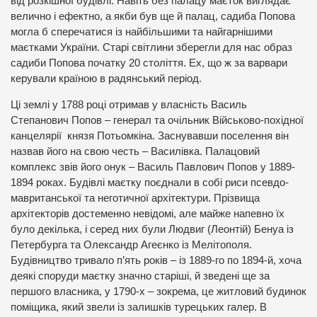
від розкішної будівлі. Навіть без палацу маєток виглядає
велично і ефектно, а якби був ще й палац, садиба Попова
могла б сперечатися із найбільшими та найгарнішими
маєтками України. Старі світлини зберегли для нас образ
садиби Попова початку 20 століття. Ех, що ж за варвари
керували країною в радянський період.
Ці землі у 1788 році отримав у власність Василь
Степанович Попов – генерал та очільник Військово-похідної
канцелярії князя Потьомкіна. Заснувавши поселення він
назвав його на свою честь – Василівка. Палацовий
комплекс звів його онук – Василь Павлович Попов у 1889-
1894 роках. Будівлі маєтку поєднали в собі риси псевдо-
мавританської та неготичної архітектури. Прізвища
архітекторів достеменно невідомі, але майже напевно їх
було декілька, і серед них були Людвиг (Леонтій) Бенуа із
Петербурга та Олександр Агеєнко із Мелітополя.
Будівництво тривало п’ять років – із 1889-го по 1894-й, хоча
деякі споруди маєтку значно старіші, й зведені ще за
першого власника, у 1790-х – зокрема, це житловий будинок
поміщика, який звели із залишків турецьких галер. В