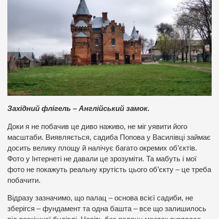
Західний флігель – Англійський замок.
Доки я не побачив це диво наживо, не міг уявити його
масштаби. Виявляється, садиба Попова у Василівці займає
досить велику площу й налічує багато окремих об’єктів.
Фото у Інтернеті не давали це зрозуміти. Та мабуть і мої
фото не покажуть реальну крутість цього об’єкту – це треба
побачити.
Відразу зазначимо, що палац – основа всієї садиби, не
зберігся – фундамент та одна башта – все що залишилось