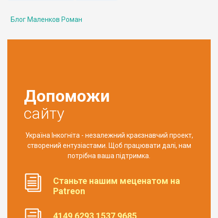
Блог Маленков Роман
Допоможи
сайту
Україна Інкогніта - незалежний краєзнавчий проект,
створений ентузіастами. Щоб працювати далі, нам
потрібна ваша підтримка.
Станьте нашим меценатом на
Patreon
4149 6293 1537 9685