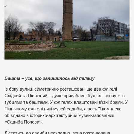
Башта – усе, що залишилось від палацу
Із боку вулиці симетрично розташовані ще два флігелі
Східний та Північний – дуже привабливі будівлі, знову ж із
зубцями та баштами. У флігелях влаштовані в’їзні брами. У
Північному флігелі нині музей садиби, а весь її комплекс
об’єднано в історико-архітектурний музей-заповідник
«Садиба Попова».
Дістатись до садиби нескладно, вона розташована