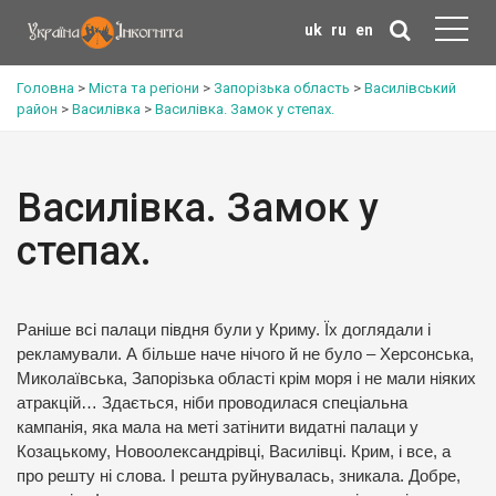
uk
ru
en
Головна
>
Міста та регіони
>
Запорізька область
>
Василівський
район
>
Василівка
>
Василівка. Замок у степах.
Василівка. Замок у
степах.
Раніше всі палаци півдня були у Криму. Їх доглядали і
рекламували. А більше наче нічого й не було – Херсонська,
Миколаївська, Запорізька області крім моря і не мали ніяких
атракцій… Здається, ніби проводилася спеціальна
кампанія, яка мала на меті затінити видатні палаци у
Козацькому, Новоолександрівці, Василівці. Крим, і все, а
про решту ні слова. І решта руйнувалась, зникала. Добре,