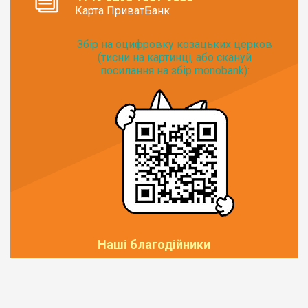
Карта ПриватБанк
Збір на оцифровку козацьких церков
(тисни на картинці, або скануй
посилання на збір monobank):
Наші благодійники