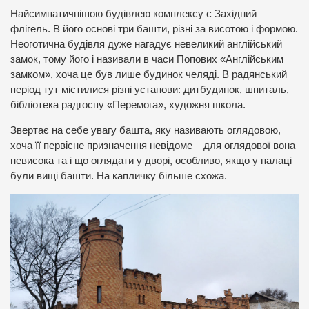
Найсимпатичнішою будівлею комплексу є Західний
флігель. В його основі три башти, різні за висотою і формою.
Неоготична будівля дуже нагадує невеликий англійський
замок, тому його і називали в часи Попових «Англійським
замком», хоча це був лише будинок челяді. В радянський
період тут містилися різні установи: дитбудинок, шпиталь,
бібліотека радгоспу «Перемога», художня школа.
Звертає на себе увагу башта, яку називають оглядовою,
хоча її первісне призначення невідоме – для оглядової вона
невисока та і що оглядати у дворі, особливо, якщо у палаці
були вищі башти. На капличку більше схожа.