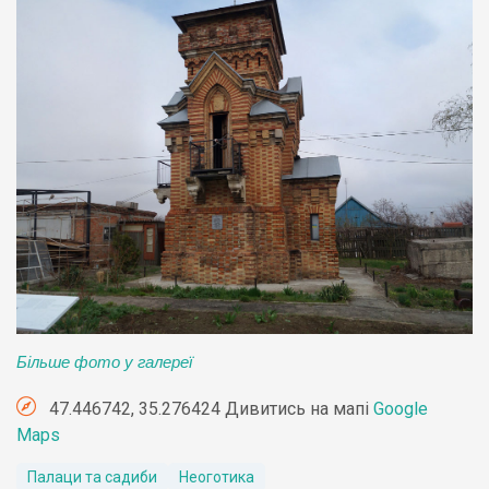
Більше фото у галереї
47.446742, 35.276424 Дивитись на мапі
Google
Maps
Палаци та садиби
Неоготика