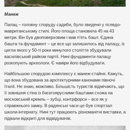
Манеж
Палац – головну споруду садиби, було зведено у псевдо-
мавританському стилі. Його площа становила 45 на 43
метри. Він був двоповерховим і мав п’ять башт. Єдина
башта та фундамент – це все що залишилось від палацу, із
цегли якого у 50-ті роки минулого століття збудували
василівський райком партії. Нині фундаменти палацу
розкопують археологи. Є наміри його відбудувати.
Найбільшою спорудою комплексу є манеж-стайня. Кажуть,
що вона збудована за архітектурними канонами півночі
Італії. Не знаю, можливо. Більшість туристів відмічають, що
її зовнішня стіна із багатоярусними баштами схожа на
московський кремль – зубці, контрфорси – все як у
справжнього замку. В радянські часи це був спортзал
школи-інтернату. Нині тут працюють різноманітні виставки, а
підвали відкриті для відвідувачів.