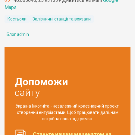
48.085648, 25.931339 Дивитись на мапі
Google
Maps
Костьоли
Залізничні станції та вокзали
Блог admin
Допоможи
сайту
Україна Інкогніта - незалежний краєзнавчий проект,
створений ентузіастами. Щоб працювати далі, нам
потрібна ваша підтримка.
Станьте нашим меценатом на