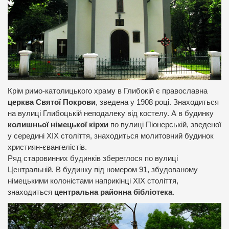
Крім римо-католицького храму в Глибокій є православна
церква Святої Покрови
, зведена у 1908 році. Знаходиться
на вулиці Глибоцькій неподалеку від костелу. А в будинку
колишньої німецької кірхи
по вулиці Піонерській, зведеної
у середині ХІХ століття, знаходиться молитовний будинок
християн-євангелістів.
Ряд старовинних будинків збереглося по вулиці
Центральній. В будинку під номером 91, збудованому
німецькими колоністами наприкінці ХІХ століття,
знаходиться
центральна районна бібліотека
.