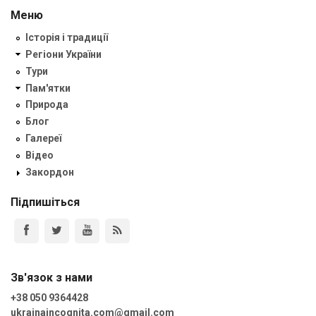
Меню
Історія і традиції
Регіони України
Тури
Пам'ятки
Природа
Блог
Галереї
Відео
Закордон
Підпишіться
Зв'язок з нами
+38 050 9364428
ukrainaincognita.com@gmail.com