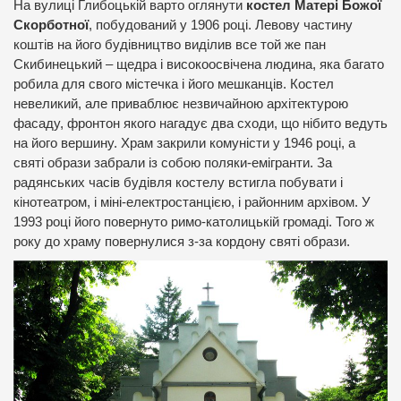
На вулиці Глибоцькій варто оглянути
костел Матері Божої
Скорботної
, побудований у 1906 році. Левову частину
коштів на його будівництво виділив все той же пан
Скибинецький – щедра і високоосвічена людина, яка багато
робила для свого містечка і його мешканців. Костел
невеликий, але приваблює незвичайною архітектурою
фасаду, фронтон якого нагадує два сходи, що нібито ведуть
на його вершину. Храм закрили комуністи у 1946 році, а
святі образи забрали із собою поляки-емігранти. За
радянських часів будівля костелу встигла побувати і
кінотеатром, і міні-електростанцією, і районним архівом. У
1993 році його повернуто римо-католицькій громаді. Того ж
року до храму повернулися з-за кордону святі образи.