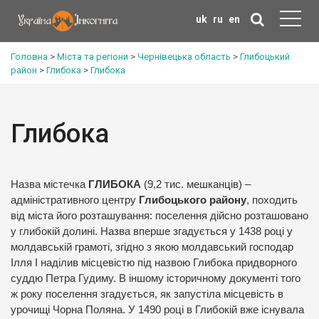
uk
ru
en
Головна
>
Міста та регіони
>
Чернівецька область
>
Глибоцький
район
>
Глибока
>
Глибока
Глибока
Назва містечка
ГЛИБОКА
(9,2 тис. мешканців) –
адміністративного центру
Глибоцького району
, походить
від міста його розташування: поселення дійсно розташовано
у глибокій долині. Назва вперше згадується у 1438 році у
молдавській грамоті, згідно з якою молдавський господар
Ілля І наділив місцевістю під назвою Глибока придворного
суддю Петра Гудиму. В іншому історичному документі того
ж року поселення згадується, як запустіла місцевість в
урочищі Чорна Поляна. У 1490 році в Глибокій вже існувала