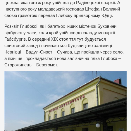
церква, яка того ж року увійшла до Радівецької єпархії. А
наступного року молдавський господар Штефан Великий
своєю грамотою передав Глибоку придворному Юдці.
Розквіт Глибокої, як і багатьох інших містечок Буковини,
відбувся у часи, коли край увійшов до складу монархії
Габсбургів. В середині ХІХ століття тут будується
спиртовий завод і починається будівництво залізниці
Чернівці – Вадул-Сирет – Сучава, що пройшла через село,
а пізніше і прокладається нова залізнична гілка Глибока –
Сторожинець – Берегомет.