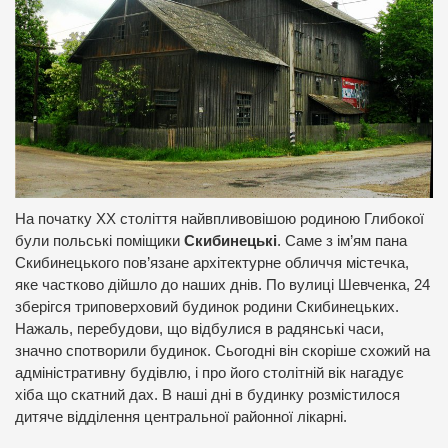
На початку ХХ століття найвпливовішою родиною Глибокої
були польські поміщики
Скибинецькі
. Саме з ім’ям пана
Скибинецького пов’язане архітектурне обличчя містечка,
яке частково дійшло до наших днів. По вулиці Шевченка, 24
зберігся триповерховий будинок родини Скибинецьких.
Нажаль, перебудови, що відбулися в радянські часи,
значно спотворили будинок. Сьогодні він скоріше схожий на
адміністративну будівлю, і про його столітній вік нагадує
хіба що скатний дах. В наші дні в будинку розмістилося
дитяче відділення центральної районної лікарні.