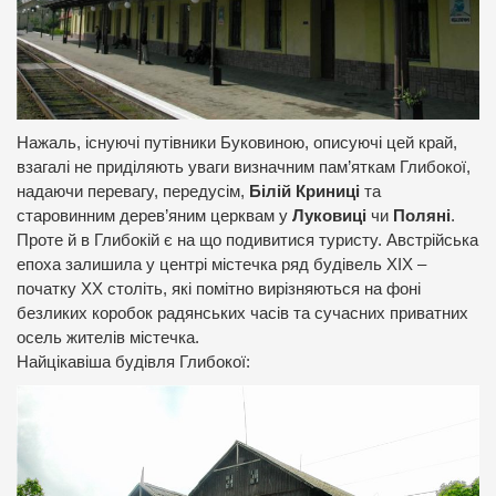
Нажаль, існуючі путівники Буковиною, описуючі цей край,
взагалі не приділяють уваги визначним пам’яткам Глибокої,
надаючи перевагу, передусім,
Білій Криниці
та
старовинним дерев’яним церквам у
Луковиці
чи
Поляні
.
Проте й в Глибокій є на що подивитися туристу. Австрійська
епоха залишила у центрі містечка ряд будівель ХІХ –
початку ХХ століть, які помітно вирізняються на фоні
безликих коробок радянських часів та сучасних приватних
осель жителів містечка.
Найцікавіша будівля Глибокої: