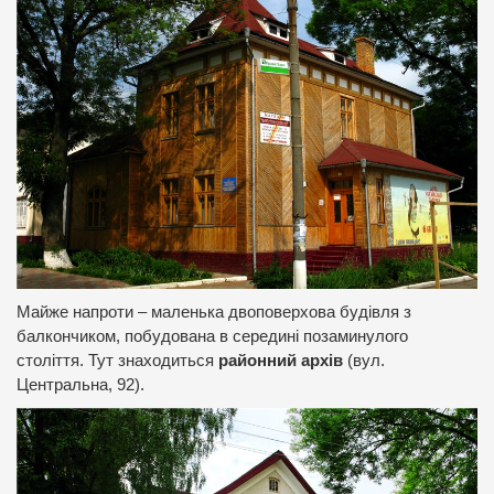
Майже напроти – маленька двоповерхова будівля з
балкончиком, побудована в середині позаминулого
століття. Тут знаходиться
районний архів
(вул.
Центральна, 92).