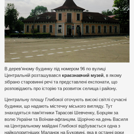
В дерев’яному будинку під номером 96 по вулиці
Центральній розташувався
краєзнавчий музей
, в якому
зібрано старовинні речі та представлені експонати, що
розповідають про історію та розвиток селища і району.
Центральну площу Глибокої оточують високі світлі сучасні
будинки, що надають містечку міського вигляду. Тут
знаходяться пам’ятники Тарасові Шевченку, Борцям за
волю України та Воїнам-афганцям. Щорічно на день Василя
на Центральному майдані Глибокої відбувається одна з
найколоритніших Маланок на Буковині, яка в останні роки