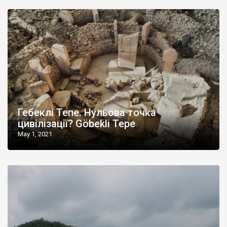
Гебеклі Тепе. Нульова точка
цивілізації? Göbekli Tepe
May 1, 2021