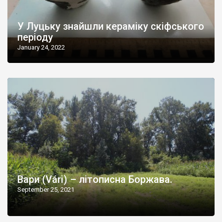
У Луцьку знайшли кераміку скіфського
періоду
January 24, 2022
Вари (Várі) – літописна Боржава.
September 25, 2021