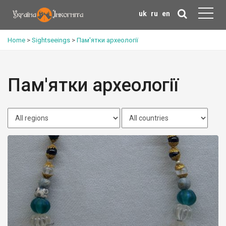
uk
ru
en
Home
>
Sightseeings
>
Пам'ятки археології
Пам'ятки археології