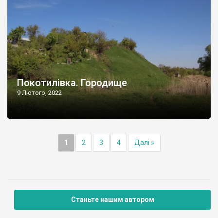
Покотилівка. Городище
9 Лютого, 2022
1
2
3
4
Далі »
Станьте нашим автором