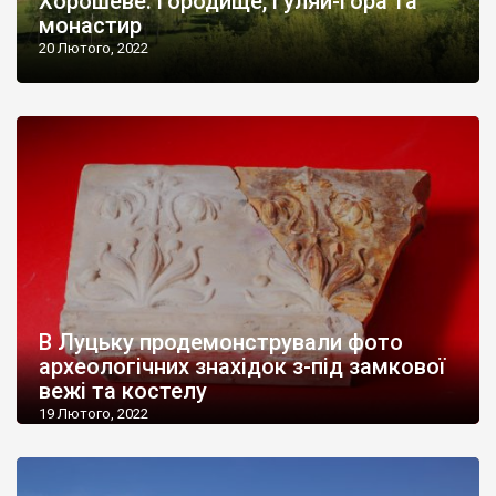
Хорошеве: городище, Гуляй-Гора та
монастир
20 Лютого, 2022
В Луцьку продемонстрували фото
археологічних знахідок з-під замкової
вежі та костелу
19 Лютого, 2022