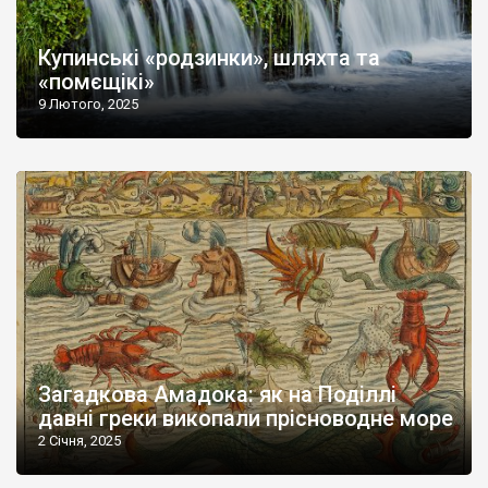
Купинські «родзинки», шляхта та
«помєщікі»
9 Лютого, 2025
Загадкова Амадока: як на Поділлі
давні греки викопали прісноводне море
2 Січня, 2025