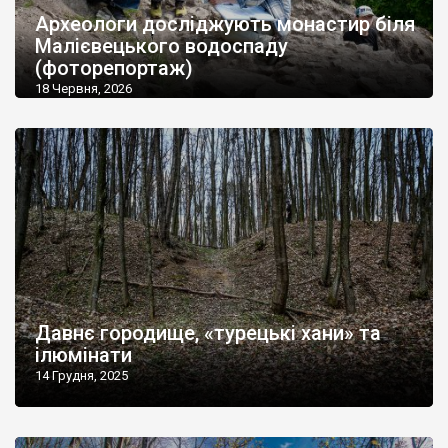
Археологи досліджують монастир біля
Малієвецького водоспаду
(фоторепортаж)
18 Червня, 2026
Давнє городище, «турецькі хани» та
ілюмінати
14 Грудня, 2025