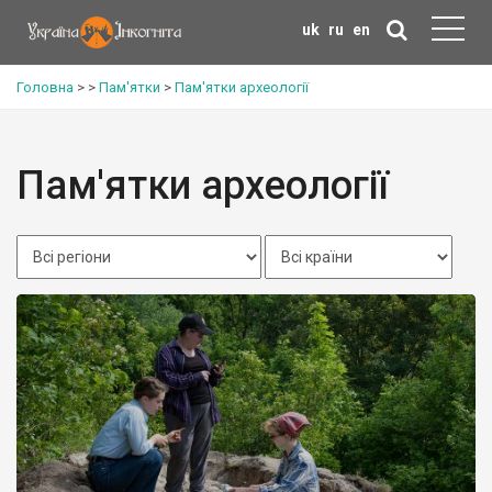
uk
ru
en
Головна
>
>
Пам'ятки
>
Пам'ятки археології
Пам'ятки археології