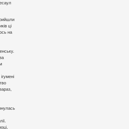
 есаул
прийшли
ків ці
юсь на
енську.
ва
м
 ігумені
тво
зараз,
ернулась
ії.
оці,