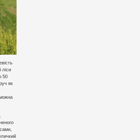
евість
і ліси
о 50
руч як
 можна
,
иненого
сами,
еличкий