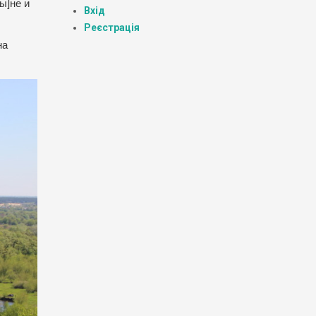
ы]не и
Вхід
Реєстрація
на