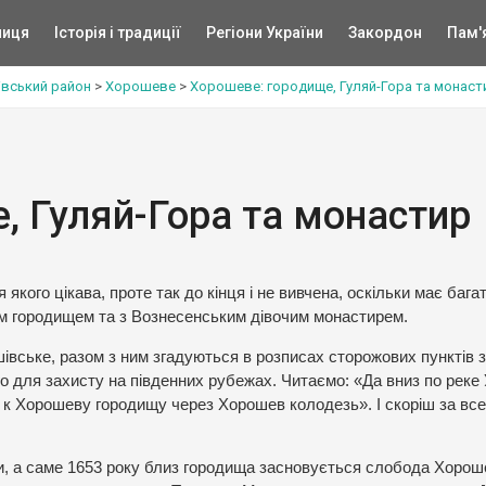
ниця
Історія і традиції
Регіони України
Закордон
Пам'
івський район
>
Хорошеве
>
Хорошеве: городище, Гуляй-Гора та монаст
, Гуляй-Гора та монастир
якого цікава, проте так до кінця і не вивчена, оскільки має бага
нім городищем та з Вознесенським дівочим монастирем.
івське, разом з ним згадуються в розписах сторожових пунктів 
го для захисту на південних рубежах. Читаємо: «Да вниз по реке
к Хорошеву городищу через Хорошев колодезь». І скоріш за все,
, а саме 1653 року близ городища засновується слобода Хорош