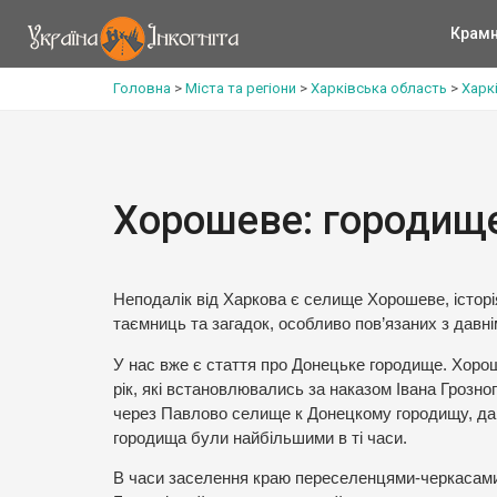
Крам
Головна
>
Міста та регіони
>
Харківська область
>
Харк
Хорошеве: городище
Неподалік від Харкова є селище Хорошеве, історія 
таємниць та загадок, особливо пов’язаних з дав
У нас вже є стаття про Донецьке городище. Хорош
рік, які встановлювались за наказом Івана Грозно
через Павлово селище к Донецкому городищу, да 
городища були найбільшими в ті часи.
В часи заселення краю переселенцями-черкасами