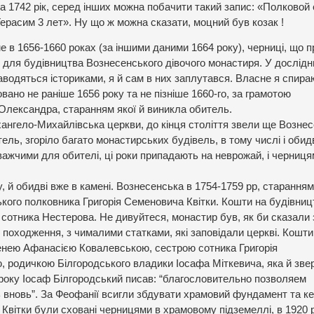
за 1742 рік, серед інших можна побачити такий запис: «Полковой
Герасим 3 лет». Ну що ж можна сказати, моцний був козак !
е в 1656-1660 роках (за іншими даними 1664 року), черниці, що 
для будівництва Вознесенського дівочого монастиря. У дослідни
наводяться істориками, я й сам в них заплутався. Власне я спира
ано не раніше 1656 року та не пізніше 1660-го, за грамотою
Олександра, старанням якої й виникла обитель.
хангело-Михайлівська церкви, до кінця століття звели ще Вознес
ль, згоріло багато монастирських будівель, в тому числі і обид
ажчими для обителі, ці роки припадають на неврожай, і черниця
зу, й обидві вже в камені. Вознесенська в 1754-1759 рр, старанням
вського полковника Григорія Семеновича Квітки. Кошти на будівниц
сотника Нестерова. Не дивуйтеся, монастир був, як би сказали 
о походження, з чималими статками, які заповідали церкві. Кошти
уменею Афанасією Ковалевською, сестрою сотника Григорія
, родичкою Білгородського владики Іосафа Міткевича, яка й зв
 року Іосаф Білгородський писав: “благословительно позволяем
новь”. За Феофанії всигли збдувати храмовий фундамент та кел
ї Квітки були сховані черницями в храмовому підземеллі, в 1920 р