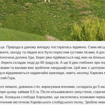
ж це. Природа в даному випадку постаралась відмінно. Сама місц
івночі, заходу та півдня все було порослим густими лісами, й дос
болочена долина Уди, берег ріки підіймається над нею на близьк
берега складає іноді до 60 градусів. А ще й два глибоких яри по
ровами та валами вже зроблене ландшафтом. Цей мис є центром
ідси відкриваються надвичайні краєвиди, навіть околиці Харкова
уляй-Гора.
лі немале, довжина стін, вирахувана вченими, складала до 5 км
при цьому займав 0,5 га. Після кількавікового запустіння, сприч
ває. Козацька слобода Хорошево, що заселилась козаками-черка
отенним містечком Харківського слобідського полку. Зроблю нев