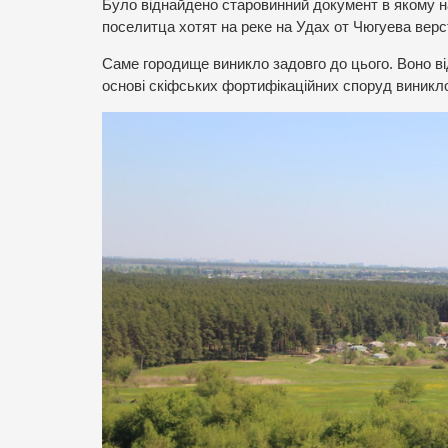
Було віднайдено старовинний документ в якому н
поселитца хотят на реке на Удах от Чюгуева верс
Саме городище виникло задовго до цього. Воно відн
основі скіфських фортифікаційних споруд виникло