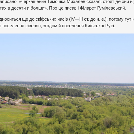
аписано: «черкашенин Тимошка Михалев сказал: стоят де они н[
тах в десяти и болши». Про це писав і Філарет Гумілевський.
оситься ще до скіфських часів (IV—III ст. до н. е.), потому тут 
 поселення сіверян, згодом й поселення Київської Русі.