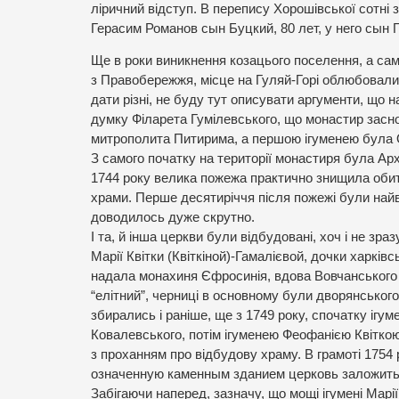
ліричний відступ. В перепису Хорошівської сотні 
Герасим Романов сын Буцкий, 80 лет, у него сын 
Ще в роки виникнення козацього поселення, а сам
з Правобережжя, місце на Гуляй-Горі облюбовали 
дати різні, не буду тут описувати аргументи, що 
думку Філарета Гумілевського, що монастир заснов
митрополита Питирима, а першою ігуменею була 
З самого початку на території монастиря була Ар
1744 року велика пожежа практично знищила обите
храми. Перше десятиріччя після пожежі були найв
доводилось дуже скрутно.
І та, й інша церкви були відбудовані, хоч і не зра
Марії Квітки (Квіткіной)-Гамалієвой, дочки харкі
надала монахиня Єфросинія, вдова Вовчанського 
“елітний”, черниці в основному були дворянськог
збирались і раніше, ще з 1749 року, спочатку іг
Ковалевського, потім ігуменею Феофанією Квіткою
з проханням про відбудову храму. В грамоті 1754
означенную каменным зданием церковь заложить в
Забігаючи наперед, зазначу, що мощі ігумені Марі