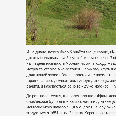
Й не дивно, важко було б знайти місце краще, ні
досить ізольована, та й з усіх боків захищена. З п
на південь називають Чорним лісом, зі сходу – за
метрів та утвоює мис-останець, причому крутизна 
додатковий захист. Залишалось лише посилити 
городища, його домінантою, тут був дитинець, зв
бачити, й називається воно теж дуже красиво – Г
До речі поселеення, що належало ще скіфам, дово
слов’янське було лише на його частині, дитинець 
монгольською навалою, ця місцевість знову ожи
згадується з 1654 року. З часом Хорошево стає с