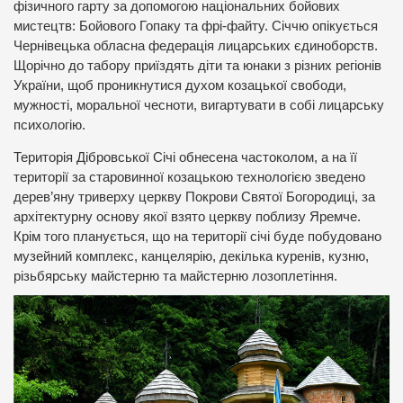
фізичного гарту за допомогою національних бойових
мистецтв: Бойового Гопаку та фрі-файту. Січчю опікується
Чернівецька обласна федерація лицарських єдиноборств.
Щорічно до табору приїздять діти та юнаки з різних регіонів
України, щоб проникнутися духом козацької свободи,
мужності, моральної чесноти, вигартувати в собі лицарську
психологію.
Територія Дібровської Січі обнесена частоколом, а на її
території за старовинної козацькою технологією зведено
дерев’яну триверху церкву Покрови Святої Богородиці, за
архітектурну основу якої взято церкву поблизу Яремче.
Крім того планується, що на території січі буде побудовано
музейний комплекс, канцелярію, декілька куренів, кузню,
різьбярську майстерню та майстерню лозоплетіння.