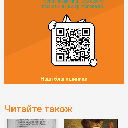
(тисни на картинці, або скануй
посилання на збір monobank):
Наші благодійники
Читайте також