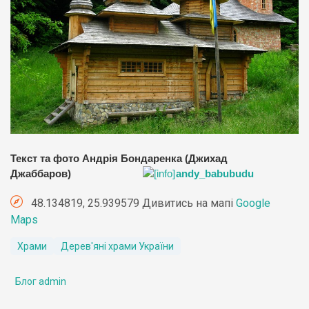
Текст та фото Андрія Бондаренка (Джихад
Джаббаров)
andy_babubudu
48.134819, 25.939579 Дивитись на мапі
Google
Maps
Храми
Дерев'яні храми України
Блог admin