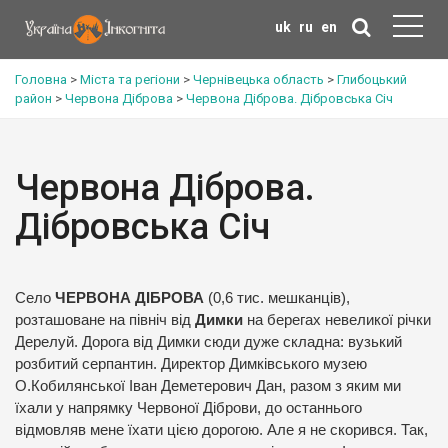
uk
ru
en
Головна
>
Міста та регіони
>
Чернівецька область
>
Глибоцький
район
>
Червона Діброва
>
Червона Діброва. Дібровська Січ
Червона Діброва.
Дібровська Січ
Село
ЧЕРВОНА ДІБРОВА
(0,6 тис. мешканців),
розташоване на північ від
Димки
на берегах невеликої річки
Дерелуй. Дорога від Димки сюди дуже складна: вузький
розбитий серпантин. Директор Димківського музею
О.Кобилянської Іван Деметерович Дан, разом з яким ми
їхали у напрямку Червоної Діброви, до останнього
відмовляв мене їхати цією дорогою. Але я не скорився. Так,