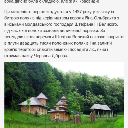
вона дійсно була складною, але ж які краєвиди!
Ця місцевість перше згадується у 1497 року у зв’язку із
битвою поляків під керівництвом короля Яна-Ольбрахта з
військами молдавського господаря Штефана ІІІ Великого,
під час якої поляки зазнали величезної поразки. За
легендою після перемоги Штефан Великий наказав запрягти
в плуги двадцять тисяч полонених поляків і на залитій
кров’ю території спахати землю і посадити ліс, який і
отримав назву Червона Діброва.