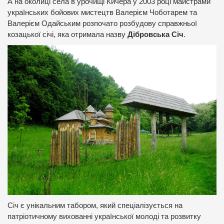
А на околиці села в урочищі Кичера у 2003 році майстрами
українських бойових мистецтв Валерієм Чоботарем та
Валерієм Одайським розпочато розбудову справжньої
козацької січі, яка отримала назву
Дібровська Січ
.
Січ є унікальним табором, який спеціалізується на
патріотичному вихованні української молоді та розвитку