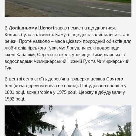
В
Долішньому Шепоті
зараз немає на що дивитися.
Колись була залізниця. Кажуть, ще десь залишилися старі
рейки. Проте навколо – маса цікавих природний об’єктів для
любителів гірського туризму: Лопушнянські водоспади,
скелі Канашки, Серетські скелі, урочище Чимирнарське з
водоспадами Чимирнарський Нижній Гук та Чимирнарський
Гук.
В центрі села стоїть дерев’яна триверха церква Святого
Іллі (хоча деревом вона і не пахне). Побудована вперше у
1891 році, вона згоріла у 1975 році. Церкву відбудували у
1992 році.