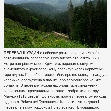
ПЕРЕВАЛ ШУРДИН
є найвище розташованим в Україні
автомобільним перевалом. Його висота становить 1173
метри над рівнем моря. Крім того, перевал є свідком
знаменитого «Брусиловському прориву» через Карпатські
гори під час Першої світовою війни, про що сьогодні нагадує
капличка, споруджена в пам’ять про загиблих російських
солдатів. З перевалу можна насолодитися справжніми
карпатськими краєвидами, а краще – забратися на гору
Магура (1313 метрів), що височіє поруч з перевалом на схід
від нього. Звідси всі Буковинські Карпати – як на долоні.
Перевал є також кордоном Путильського і Вижницького