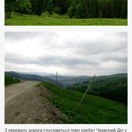
З перевалу дорога спускаються повз хребет Червоний Діл у