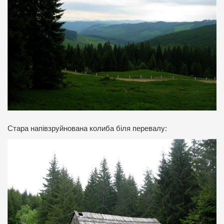
Стара напівзруйнована колиба біля перевалу: