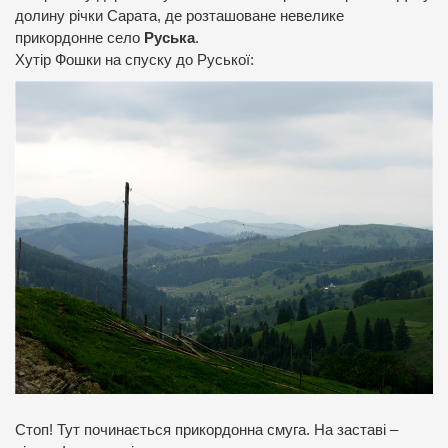
долину річки Сарата, де розташоване невелике
прикордонне село
Руська
.
Хутір Фошки на спуску до Руської:
Стоп! Тут починається прикордонна смуга. На заставі –