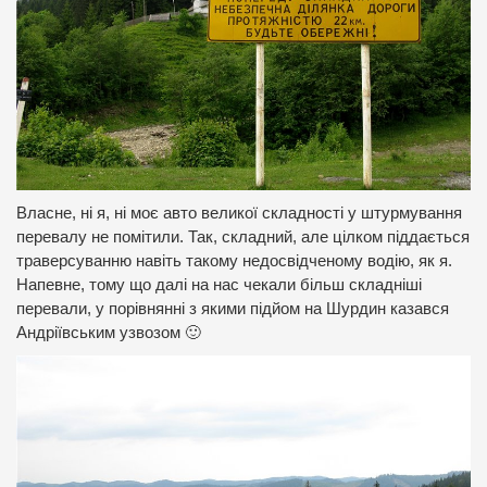
Власне, ні я, ні моє авто великої складності у штурмування
перевалу не помітили. Так, складний, але цілком піддається
траверсуванню навіть такому недосвідченому водію, як я.
Напевне, тому що далі на нас чекали більш складніші
перевали, у порівнянні з якими підйом на Шурдин казався
Андріївським узвозом 🙂