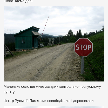
нікого. Ідемо далі.
Маленьке село ще живе завдяки контрольно-пропускному
пункту.
Центр Руської. Пам’ятник освободітєлю і дороговкази: