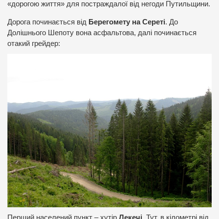
«дорогою життя» для постраждалої від негоди Путильщини.
Дорога починається від
Берегомету на Сереті
. До
Долішнього Шепоту вона асфальтова, далі починається
отакий грейдер:
Перший населений пункт – хутір
Лекечі
. Тут, в кілометрі від