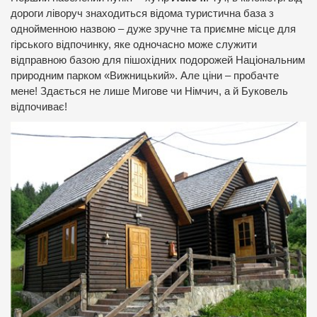
дороги ліворуч знаходиться відома туристична база з
однойменною назвою – дуже зручне та приємне місце для
гірського відпочинку, яке одночасно може служити
відправною базою для пішохідних подорожей Національним
природним парком «Вижницький». Але ціни – пробачте
мене! Здається не лише Мигове чи Німчич, а й Буковель
відпочиває!