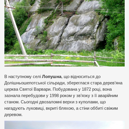
В наступному селі
Лопушна
, що відноситься до
Долішньошепотської сільради, збереглася стара дерев’яна
церква Святої Варвари. Побудована у 1872 році, вона
зазнала перебудови у 1998 роком у зв’язку з її аварійним
станом. Сьогодні двозаломні верхи з куполами, що
нагадують луковиці, вкриті бляхою, а стіни оббиті свіжим
деревом.