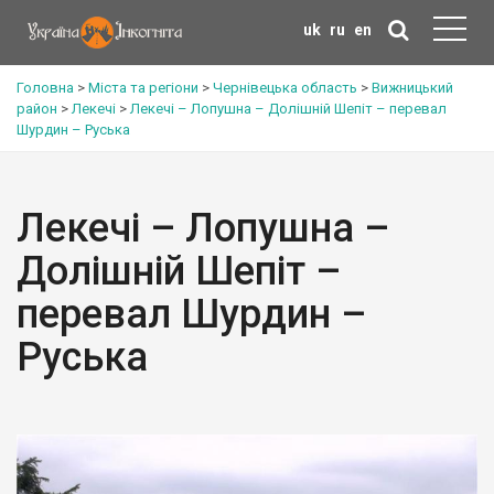
uk
ru
en
Головна
>
Міста та регіони
>
Чернівецька область
>
Вижницький
район
>
Лекечі
>
Лекечі – Лопушна – Долішній Шепіт – перевал
Шурдин – Руська
Лекечі – Лопушна –
Долішній Шепіт –
перевал Шурдин –
Руська