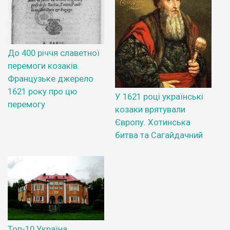
До 400 річчя славетної
перемоги козаків.
Французьке джерело
1621 року про цю
У 1621 році українські
перемогу
козаки врятували
Європу. Хотинська
битва та Сагайдачний
Топ-10 Україна