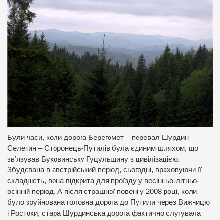
Були часи, коли дорога Берегомет – перевал Шурдин –
Селетин – Сторонець-Путилів була єдиним шляхом, що
зв’язував Буковинську Гуцульщину з цивілізацією.
Збудована в австрійський період, сьогодні, враховуючи її
складність, вона відкрита для проїзду у весінньо-літньо-
осінній період. А після страшної повені у 2008 році, коли
було зруйнована головна дорога до Путили через Вижницю
і Ростоки, стара Шурдинська дорога фактично слугувала