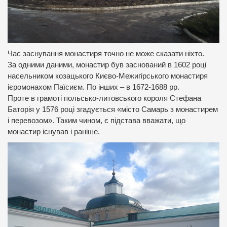
Час заснування монастиря точно не може сказати ніхто.
За одними даними, монастир був заснований в 1602 році
насельником козацького Києво-Межигірського монастиря
ієромонахом Паїсиєм. По інших – в 1672-1688 рр.
Проте в грамоті польсько-литовського короля Стефана
Баторія у 1576 році згадується «місто Самарь з монастирем
і перевозом». Таким чином, є підстава вважати, що
монастир існував і раніше.