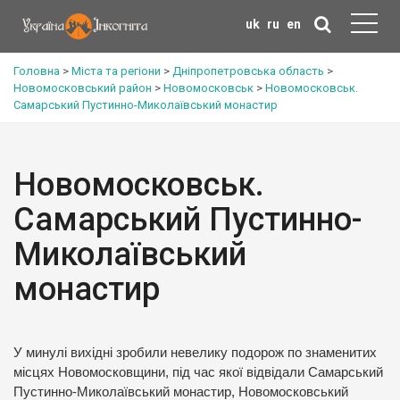
uk
ru
en
Головна
>
Міста та регіони
>
Дніпропетровська область
>
Новомосковський район
>
Новомосковськ
>
Новомосковськ.
Самарський Пустинно-Миколаївський монастир
Новомосковськ.
Самарський Пустинно-
Миколаївський
монастир
У минулі вихідні зробили невелику подорож по знаменитих
місцях Новомосковщини, під час якої відвідали Самарський
Пустинно-Миколаївський монастир, Новомосковський