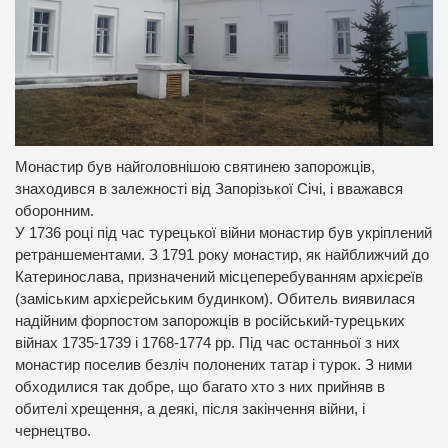
Монастир був найголовнішою святинею запорожців,
знаходився в залежності від Запорізької Січі, і вважався
оборонним.
У 1736 році під час турецької війни монастир був укріплений
ретраншементами. З 1791 року монастир, як найближчий до
Катеринослава, призначений місцеперебуванням архієреїв
(заміським архієрейським будинком). Обитель виявилася
надійним форпостом запорожців в російський-турецьких
війнах 1735-1739 і 1768-1774 рр. Під час останньої з них
монастир поселив безліч полонених татар і турок. З ними
обходилися так добре, що багато хто з них прийняв в
обителі хрещення, а деякі, після закінчення війни, і
чернецтво.