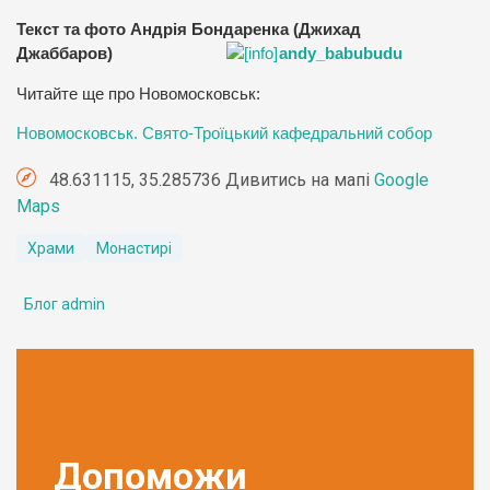
Текст та фото Андрія Бондаренка (Джихад
Джаббаров)
andy_babubudu
Читайте ще про Новомосковськ:
Новомосковськ. Свято-Троїцький кафедральний собор
48.631115, 35.285736 Дивитись на мапі
Google
Maps
Храми
Монастирі
Блог admin
Допоможи