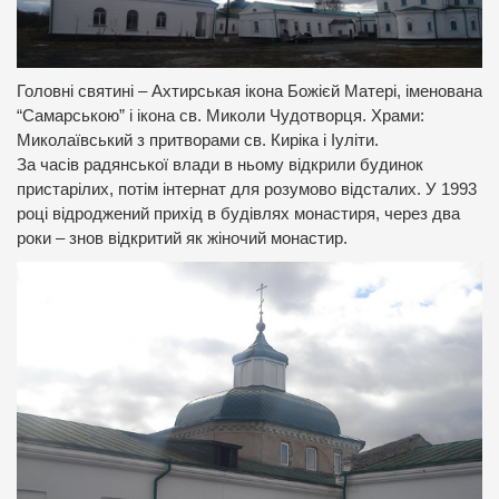
Головні святині – Ахтирськая ікона Божієй Матері, іменована
“Самарською” і ікона св. Миколи Чудотворця. Храми:
Миколаївський з притворами св. Киріка і Іуліти.
За часів радянської влади в ньому відкрили будинок
пристарілих, потім інтернат для розумово відсталих. У 1993
році відроджений прихід в будівлях монастиря, через два
роки – знов відкритий як жіночий монастир.