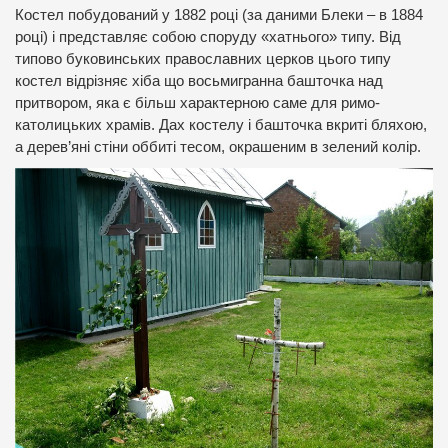
Костел побудований у 1882 році (за даними Блеки – в 1884
році) і представляє собою споруду «хатнього» типу. Від
типово буковинських православних церков цього типу
костел відрізняє хіба що восьмигранна башточка над
притвором, яка є більш характерною саме для римо-
католицьких храмів. Дах костелу і башточка вкриті бляхою,
а дерев’яні стіни оббиті тесом, окрашеним в зелений колір.