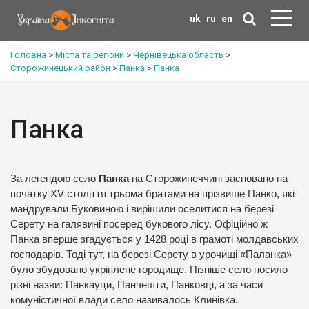
uk
ru
en
Головна
>
Міста та регіони
>
Чернівецька область
>
Сторожинецький район
>
Панка
>
Панка
Панка
За легендою село
Панка
на Сторожинеччині засновано на
початку XV століття трьома братами на прізвище Панко, які
мандрували Буковиною і вирішили оселитися на березі
Серету на галявині посеред букового лісу. Офіційно ж
Панка вперше згадується у 1428 році в грамоті молдавських
господарів. Тоді тут, на березі Серету в урочищі «Паланка»
було збудовано укріплене городище. Пізніше село носило
різні назви: Панкауци, Панчешти, Панковці, а за часи
комуністичної влади село називалось Клинівка.