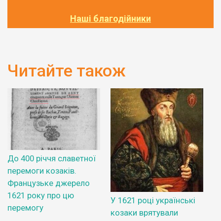
Наші благодійники
Читайте також
До 400 річчя славетної
перемоги козаків.
Французьке джерело
1621 року про цю
У 1621 році українські
перемогу
козаки врятували