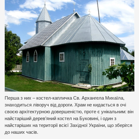
Перша з них – костел-капличка Св. Архангела Михаїла,
знаходиться ліворуч від дороги. Храм не кидається в очі
своєю архітектурною довершеністю, проте є унікальним: він
найстаріший дерев’яний костел на Буковині, і один з
найстаріших на території всієї Західної України, що зберігся
до наших часів.