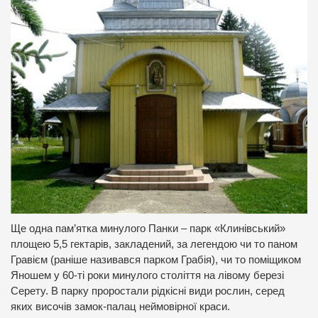
Ще одна пам’ятка минулого Панки – парк «Клинівський»
площею 5,5 гектарів, закладений, за легендою чи то паном
Гравієм (раніше називався парком Грабія), чи то поміщиком
Яношем у 60-ті роки минулого століття на лівому березі
Серету. В парку проростали рідкісні види рослин, серед
яких височів замок-палац неймовірної краси.