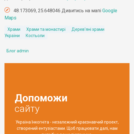
48.173069, 25.648046 Дивитись на мапі
Google
Maps
Храми
Храми та монастирі
Дерев'яні храми
України
Костьоли
Блог admin
Допоможи
сайту
Україна Інкогніта - незалежний краєзнавчий проект,
створений ентузіастами. Щоб працювати далі, нам