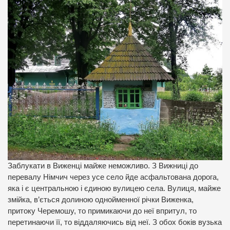
Заблукати в Виженці майже неможливо. З Вижниці до
перевалу Німчич через усе село йде асфальтована дорога,
яка і є центральною і єдиною вулицею села. Вулиця, майже
змійка, в’ється долиною однойменної річки Виженка,
притоку Черемошу, то примикаючи до неї впритул, то
перетинаючи її, то віддаляючись від неї. З обох боків вузька