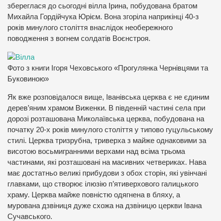
збереглася до сьогодні вілла Ірина, побудована братом
Михайла Гордійчука Юрієм. Вона згоріла наприкінці 40-з
років минулого століття внаслідок необережного
поводження з вогнем солдатів Воєнстроя.
Фото з книги Ігоря Чеховського «Прогулянка Чернівцями та
Буковиною»
Як вже розповідалося вище, Іванівська церква є не єдиним
дерев’яним храмом Виженки. В південній частині села при
дорозі розташована Миколаївська церква, побудована на
початку 20-х років минулого століття у типово гуцульському
стилі. Церква тризрубна, триверха з майже однаковими за
висотою восьмигранними верхами над всіма трьома
частинами, які розташовані на масивних четвериках. Нава
має достатньо великі прибудови з обох сторін, які увінчані
главками, що створює ілюзію п’ятиверхового галицького
храму. Церква майже повністю одягнена в бляху, а
мурована дзвіниця дуже схожа на дзвіницю церкви Івана
Сучавського.