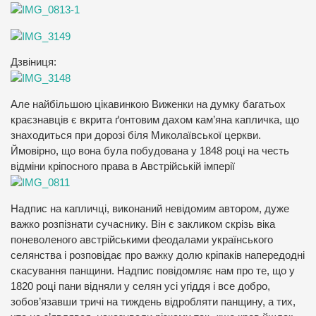
Дзвіниця:
Але найбільшою цікавинкою Виженки на думку багатьох
краєзнавців є вкрита ґонтовим дахом кам’яна капличка, що
знаходиться при дорозі біля Миколаївської церкви.
Ймовірно, що вона була побудована у 1848 році на честь
відміни кріпосного права в Австрійській імперії
Надпис на капличці, виконаний невідомим автором, дуже
важко розпізнати сучаснику. Він є закликом скрізь віка
поневоленого австрійськими феодалами українського
селянства і розповідає про важку долю кріпаків напередодні
скасування панщини. Надпис повідомляє нам про те, що у
1820 році пани відняли у селян усі угіддя і все добро,
зобов’язавши тричі на тиждень відробляти панщину, а тих,