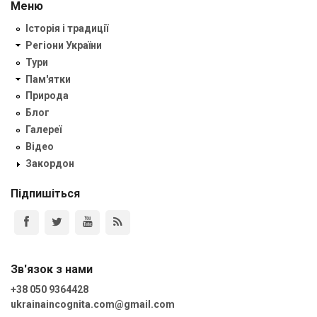
Меню
Історія і традиції
Регіони України
Тури
Пам'ятки
Природа
Блог
Галереї
Відео
Закордон
Підпишіться
Зв'язок з нами
+38 050 9364428
ukrainaincognita.com@gmail.com