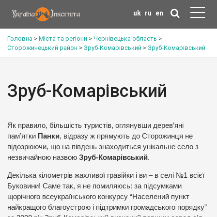
uk
ru
en
Головна
>
Міста та регіони
>
Чернівецька область
>
Сторожинецький район
>
Зруб-Комарівський
>
Зруб-Комарівський
Зруб-Комарівський
Як правило, більшість туристів, оглянувши дерев’яні
пам’ятки
Панки
, відразу ж прямують до Сторожинця не
підозрюючи, що на південь знаходиться унікальне село з
незвичайною назвою
Зруб-Комарівський
.
Декілька кілометрів жахливої гравійки і ви – в селі №1 всієї
Буковини! Саме так, я не помиляюсь: за підсумками
щорічного всеукраїнського конкурсу “Населений пункт
найкращого благоустрою і підтримки громадського порядку”