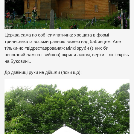
Церква сама по собі симпатична: хрещата в формі
трилисника із восьмигранною вежею над бабинцем. Але
тільки-но «відреставрована»: мілкі зруби (з них би
непоганий ламінат вийшов) вкрили лаком, верхи – як і скрізь
на Буковині…
До дзвіниці руки не дійшли (поки що):