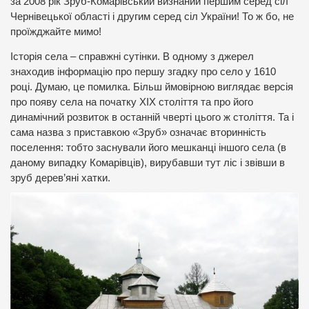
за 2008 рік Зруб-Комарівський визнаний першим серед сіл
Чернівецької області і другим серед сіл України! То ж бо, не
проїжджайте мимо!
Історія села – справжні сутінки. В одному з джерел
знаходив інформацію про першу згадку про село у 1610
році. Думаю, це помилка. Більш ймовірною виглядає версія
про появу села на початку ХІХ століття та про його
динамічний розвиток в останній чверті цього ж століття. Та і
сама назва з приставкою «Зруб» означає вторинність
поселення: тобто заснували його мешканці іншого села (в
даному випадку Комарівців), вирубавши тут ліс і звівши в
зруб дерев’яні хатки.