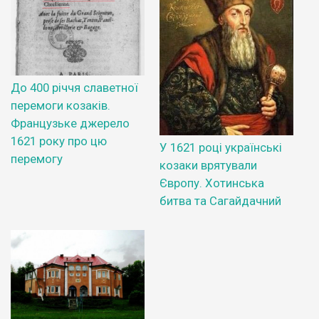
До 400 річчя славетної
перемоги козаків.
Французьке джерело
1621 року про цю
У 1621 році українські
перемогу
козаки врятували
Європу. Хотинська
битва та Сагайдачний