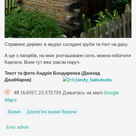
Справжнє дерево: в акурат складені зруби та ґонт на даху.
А ще з пагорбів, на яких розташоване село, можна побачити
Карпати. Вони тут вже зовсім поруч.
Текст та фото Андрія Бондаренка (Джихад
Джаббаров)
andy_babubudu
48.164597, 25.572739 Дивитись на мапі
Google
Maps
Храми
Дерев'яні храми України
Блог admin