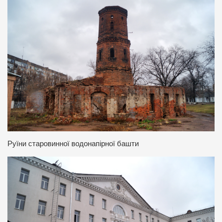
Руїни старовинної водонапірної башти