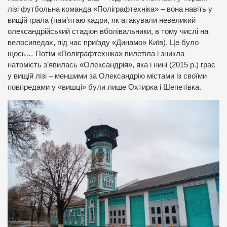
лізі футбольна команда «Поліграфтехніка» – вона навіть у
вищій грала (пам’ятаю кадри, як атакували невеликий
олександрійський стадіон вболівальники, в тому числі на
велосипедах, під час приїзду «Динамо» Київ). Це було
щось… Потім «Поліграфтехніка» вилетіла і зникла –
натомість з’явилась «Олександрія», яка і нині (2015 р.) грає
у вищій лізі – меншими за Олександрію містами із своїми
повпредами у «вишці» були лише Охтирка і Шепетівка.