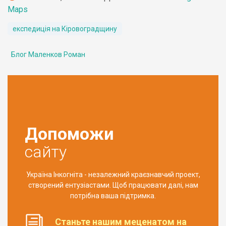
Maps
експедиція на Кіровоградщину
Блог Маленков Роман
Допоможи
сайту
Україна Інкогніта - незалежний краєзнавчий проект,
створений ентузіастами. Щоб працювати далі, нам
потрібна ваша підтримка.
Станьте нашим меценатом на