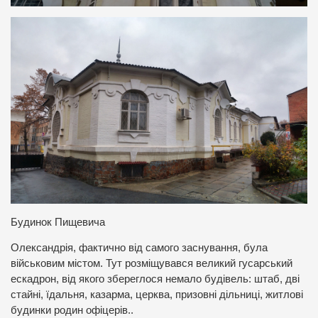
Будинок Пищевича
Олександрія, фактично від самого заснування, була
військовим містом. Тут розміщувався великий гусарський
ескадрон, від якого збереглося немало будівель: штаб, дві
стайні, їдальня, казарма, церква, призовні дільниці, житлові
будинки родин офіцерів..