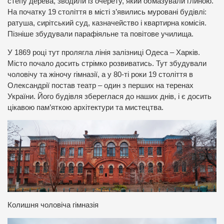
степу дерева, зводили із очерету, який обмазували глиною.
На початку 19 століття в місті з’явились муровані будівлі:
ратуша, сирітський суд, казначейство і квартирна комісія.
Пізніше збудували парафіяльне та повітове училища.
У 1869 році тут пролягла лінія залізниці Одеса – Харків.
Місто почало досить стрімко розвиватись. Тут збудували
чоловічу та жіночу гімназії, а у 80-ті роки 19 століття в
Олександрії постав театр – один з перших на теренах
України. Його будівля збереглася до наших днів, і є досить
цікавою пам’яткою архітектури та мистецтва.
Колишня чоловіча гімназія