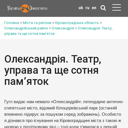
uk
ru
en
Головна
>
Міста та регіони
>
Кіровоградська область
>
Олександрійський район
>
Олександрія
>
Олександрія. Театр,
управа та ще сотня пам’яток
Олександрія. Театр,
управа та ще сотня
пам’яток
Гугл видає нам немало «Олександрій»: легендарне антично-
єгипетське місто, відомий білоцерківський парк (останній
впевнено лідирує за пошуком серед зображень). Особисто
я дізнався про існування на Кіровоградщині міста з такою ж
назвою у підлітковому віці – тоді коли з’явилася у першій