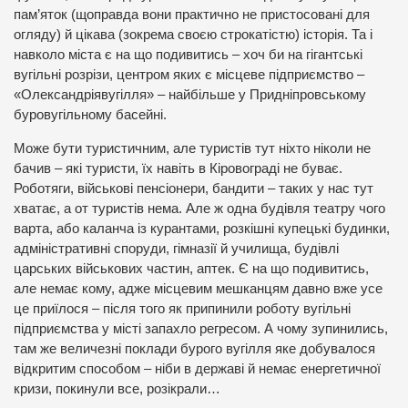
пам’яток (щоправда вони практично не пристосовані для
огляду) й цікава (зокрема своєю строкатістю) історія. Та і
навколо міста є на що подивитись – хоч би на гігантські
вугільні розрізи, центром яких є місцеве підприємство –
«Олександріявугілля» – найбільше у Придніпровському
буровугільному басейні.
Може бути туристичним, але туристів тут ніхто ніколи не
бачив – які туристи, їх навіть в Кіровограді не буває.
Роботяги, військові пенсіонери, бандити – таких у нас тут
хватає, а от туристів нема. Але ж одна будівля театру чого
варта, або каланча із курантами, розкішні купецькі будинки,
адміністративні споруди, гімназії й училища, будівлі
царських військових частин, аптек. Є на що подивитись,
але немає кому, адже місцевим мешканцям давно вже усе
це приїлося – після того як припинили роботу вугільні
підприємства у місті запахло регресом. А чому зупинились,
там же величезні поклади бурого вугілля яке добувалося
відкритим способом – ніби в державі й немає енергетичної
кризи, покинули все, розікрали…