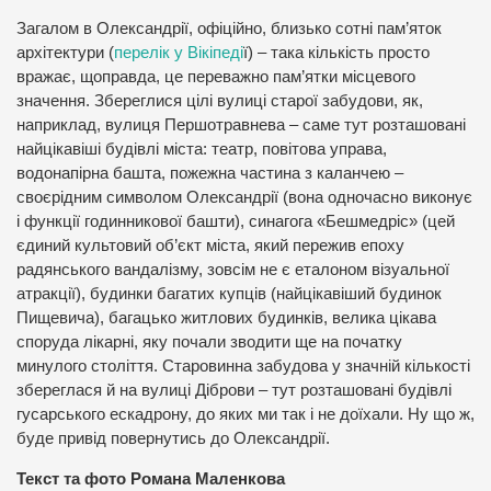
Загалом в Олександрії, офіційно, близько сотні пам’яток
архітектури (
перелік у Вікіпеді
ї) – така кількість просто
вражає, щоправда, це переважно пам’ятки місцевого
значення. Збереглися цілі вулиці старої забудови, як,
наприклад, вулиця Першотравнева – саме тут розташовані
найцікавіші будівлі міста: театр, повітова управа,
водонапірна башта, пожежна частина з каланчею –
своєрідним символом Олександрії (вона одночасно виконує
і функції годинникової башти), синагога «Бешмедріс» (цей
єдиний культовий об’єкт міста, який пережив епоху
радянського вандалізму, зовсім не є еталоном візуальної
атракції), будинки багатих купців (найцікавіший будинок
Пищевича), багацько житлових будинків, велика цікава
споруда лікарні, яку почали зводити ще на початку
минулого століття. Старовинна забудова у значній кількості
збереглася й на вулиці Діброви – тут розташовані будівлі
гусарського ескадрону, до яких ми так і не доїхали. Ну що ж,
буде привід повернутись до Олександрії.
Текст та фото Романа Маленкова