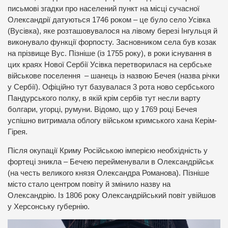
письмові згадки про населений пункт на місці сучасної
Олександрії датуються 1746 роком – це було село Усівка
(Вусівка), яке розташовувалося на лівому березі Інгульця й
виконувало функції форпосту. Засновником села був козак
на прізвище Вус. Пізніше (із 1755 року), в роки існування в
цих краях Нової Сербії Усівка перетворилася на сербське
військове поселення – шанець із назвою Бечея (назва річки
у Сербії). Офіційно тут базувалася 3 рота ново сербського
Пандурського полку, в якій крім сербів тут несли варту
болгари, угорці, румуни. Відомо, що у 1769 році Бечея
успішно витримала облогу військом кримського хана Керім-
Гірея.
Після окупації Криму Російською імперією необхідність у
фортеці зникла – Бечею перейменували в Олександрійськ
(на честь великого князя Олександра Романова). Пізніше
місто стало центром повіту й змінило назву на
Олександрію. Із 1806 року Олександрійський повіт увійшов
у Херсонську губернію.