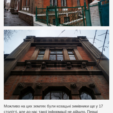
Можливо на цих землях були козацькі зимівники ще у 17
столітті, але до нас такої інформації не дійшло. Перші