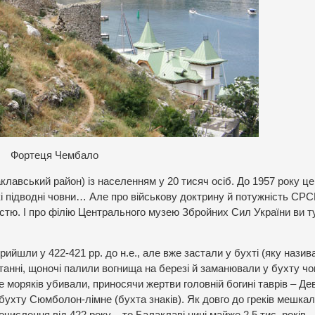
Фортеця Чембало
авський район) із населенням у 20 тисяч осіб. До 1957 року ц
і підводні човни… Але про військову доктрину й потужність СРС
стю. І про філію Центрального музею Збройних Сил України ви т
ийшли у 422-421 рр. до н.е., але вже застали у бухті (яку нази
станні, щоночі палили вогнища на березі й заманювали у бухту ч
 моряків убивали, приносячи жертви головній богині таврів – Дев
бухту Сюмболон-лімне (бухта знаків). Як довго до греків мешкал