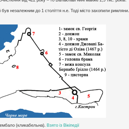
очислення від 422 року – то Балаклаві нині майже 2,5 тис. років.
ий був незалежним до 1 століття н.е. Тоді місто захопили римляни.
ембало (кликабельна).
Взято із Вікіпедії