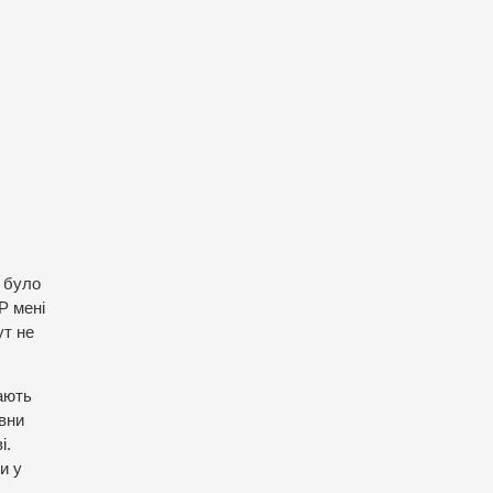
е було
Р мені
ут не
вають
овни
і.
и у