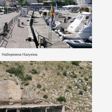
Набережна Назукіна