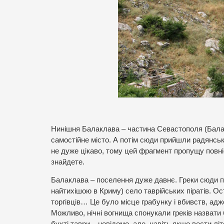
Нинішня Балаклава – частина Севастополя (Балакл
самостійне місто. А потім сюди прийшли радянськ
не дуже цікаво, тому цей фрагмент пропущу повні
знайдете.
Балаклава – поселення дуже давнє. Греки сюди пр
найтихішою в Криму) село таврійських піратів. О
торгівців… Це було місце грабунку і вбивств, адже
Можливо, нічні вогнища спонукали греків назвати 