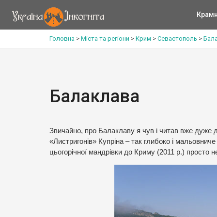
Крам
Головна
>
Міста та регіони
>
Крим
>
Севастополь
>
Бал
Балаклава
Звичайно, про Балаклаву я чув і читав вже дуже 
«Листригонів» Купріна – так глибоко і мальовниче о
цьогорічної мандрівки до Криму (2011 р.) просто н