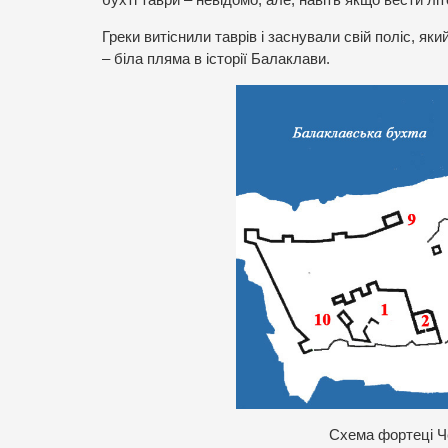
бухті таври – невідомо, але, навіть якщо вести літ
Греки витіснили таврів і заснували свій поліс, як
– біла пляма в історії Балаклави.
Схема фортеці Ч