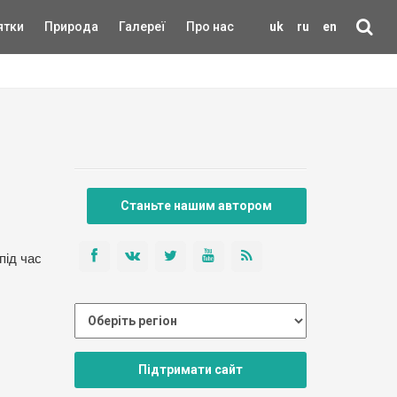
ятки
Природа
Галереї
Про нас
uk
ru
en
Станьте нашим автором
під час
Підтримати сайт