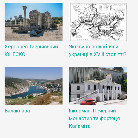
Херсонес Таврійський.
Яке вино полюбляли
ЮНЕСКО
українці в XVIII столітті?
Балаклава
Інкерман. Печерний
монастир та фортеця
Каламіта