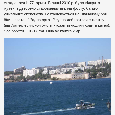
складалася із 77 гармат. В липні 2010 р. було відкрито
музей, відтворено старовинний вигляд форту, багато
унікальних експонатів. Розташовується на Північному боці
біля пристані “Радиогорка”. Зручно добиратися із центру
(від Артиллерийской бухты ккожні пів-години ходить катер).
Час роботи – 10-17 год. Ціна вх.квитка 25гр.