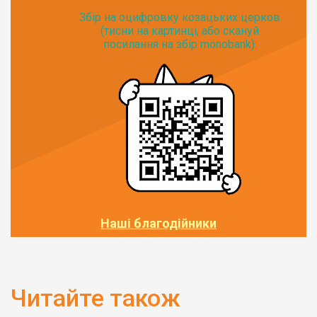
Збір на оцифровку козацьких церков
(тисни на картинці, або скануй
посилання на збір monobank):
Наші благодійники
Читайте також