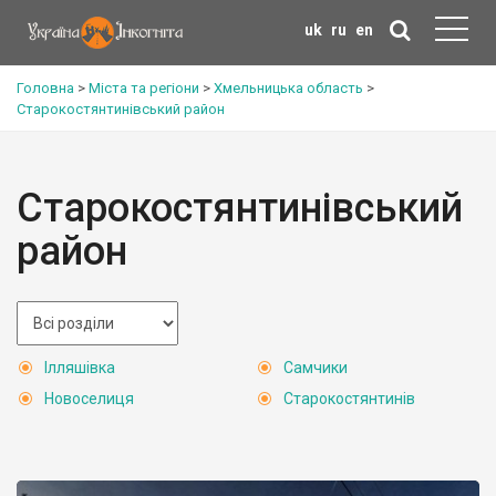
uk
ru
en
Головна
>
Міста та регіони
>
Хмельницька область
>
Старокостянтинівський район
Старокостянтинівський
район
Ілляшівка
Самчики
Новоселиця
Старокостянтинів