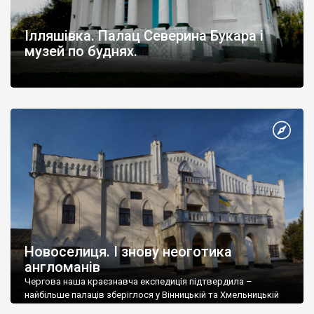
Ілляшівка. Палац Северина Букара і
музей по буднях.
Новоселиця. І знову неоготика
англоманів
Чергова наша краєзнавча експедиція підтвердила –
найбільше палаців зберіглося у Вінницькій та Хмельницькій
областях, причому, і у Волинській, і в Подільській частинах їх