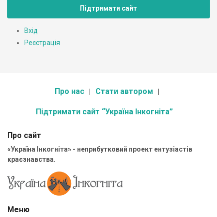
Підтримати сайт
Вхід
Реєстрація
Про нас
Стати автором
Підтримати сайт “Україна Інкогніта”
Про сайт
«Україна Інкогніта» - неприбутковий проект ентузіастів
краєзнавства.
Меню