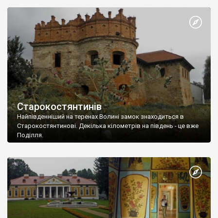
багато, і з усього виходить
Старокостянтинів
Найпівденніший на теренах Волині замок знаходиться в
Старокостянтинові. Декілька кілометрів на південь - це вже
Поділля.