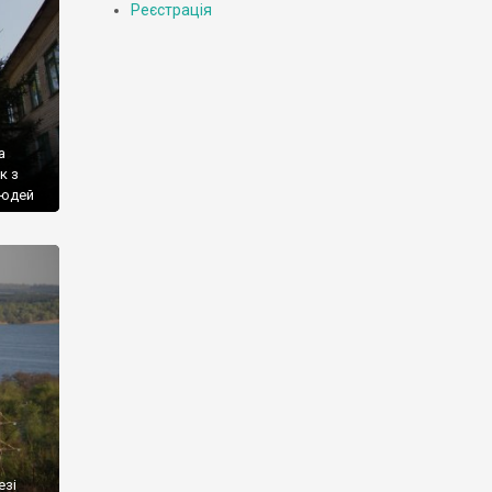
Реєстрація
а
к з
людей
ьних
еякий
езі