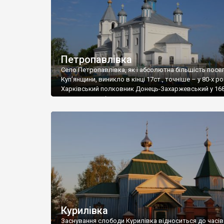
Петропавлівка
Село Петропавлівка, як і абсолютна більшість посе
Куп’янщини, виникло в кінці 17ст., точніше – у 80-х ро
Харківський полковник Донець-Захаржевський у 168
одержав вказівку продовжити заселення дикого по
дозволяючи виділити неосвоєні землі тим поселен
утворених слобод, котрі побажають заселити нові м
Вірніше, спочатку це було не село й не слобода. Було
окремих […]
Курилівка
Заснування слободи Курилівка відноситься до часів