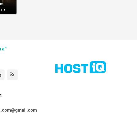
їх
н в
ала
и не
ого
та”
и
ta.com@gmail.com