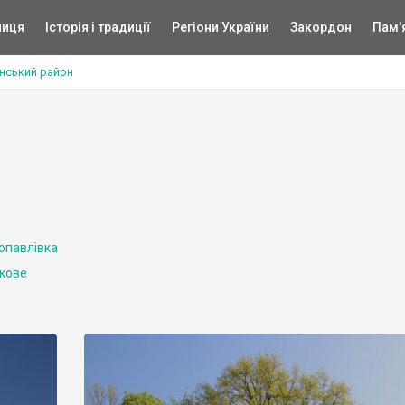
ниця
Історія і традиції
Регіони України
Закордон
Пам'
янський район
опавлівка
кове