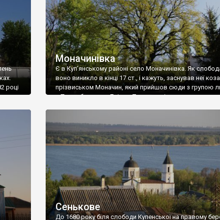
Моначинівка
лень
Є в Куп’янському районі село Моначинівка. Як слобод
ках.
воно виникло в кінці 17 ст., і кажуть, заснував неї коза
2 році
прізвиськом Моначин, який прийшов сюди з групою 
ля,
з Правобережжя Дніпра. Так це чи ні, але документал
цям уже
свідчень цьому нема. Проте точно відомо, що через д
ісця.
час власниками села був рід Розаліон-Сошалських.
 кілька
Родоначальником прийнято вважати […]
Сенькове
До 1680 року біля слободи Купенської на правому бер