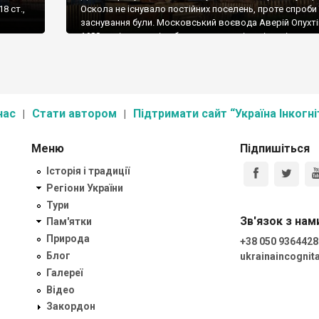
8 ст.,
Оскола не існувало постійних поселень, проте спроби 
заснування були. Московський воєвода Аверій Опухті
є,
1680 році мав намір збудувати на горі, в місцині, що м
Вона –
назву “Сеньків діл”, караульний острог, але свої план
здійснив. А вже в документах 1683 року біля Сеньков
е
долу згадується […]
[…]
нас
Стати автором
Підтримати сайт “Україна Інкогні
Меню
Підпишіться
Історія і традиції
Регіони України
Тури
Зв'язок з нам
Пам'ятки
Природа
+38 050 9364428
Блог
ukrainaincogni
Галереї
Відео
Закордон