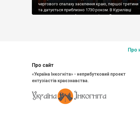
чергового спалаху заселення краю, першої третини 1
та датується приблизно 1730 роком. В Курилівці
знаходиться дерев’яна церква Іоана Богослова, яка 
напевно, однією з найстаріших церков Харківщини. 
справжня мандрівниця, причому мандрувала двічі.
Початково храм було збудовано у Куп’янську, тоді щ
слободі Купенка, та освячений як Петропавлівський. 
Про 
Про сайт
«Україна Інкогніта» - неприбутковий проект
ентузіастів краєзнавства.